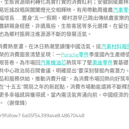
，生態資源順利轉化為實打實的消費紅利；安徽銅陵農林
易近謠說唱與闤闠燈光交相輝映，有用帶動周邊農
汽車零
幅增長……置身“五一”假期，鄉村游早已跳出傳統農家樂
農耕親身經歷、非遺風俗、生態客居等多元選擇，在留住
也為鄉村振興注進源源不斷的發展活氣。
”消費熱意濃，在沐日熱潮里讀懂中國活氣。這
汽車材料報
榮的消費圖景清楚呈現：一
Porsche零件
季度國內生產總值
眼答卷，為市場回
汽車機油芯
熱筑牢了堅
奧迪零件
實基礎
共中心政治局召開會議，明確提出“要深刻發掘內需潛力
品和服務供給，推動消費升級”，為消費市場回熱向好筑
在“十五五”開局之年的新起點，消費市場動能還將不斷釋
更多幸福感與獲得感。當內需活氣奔涌向前，中國經濟的
。（謝偉鋒）
er9follow7 6a05f54399a4e8.48670448