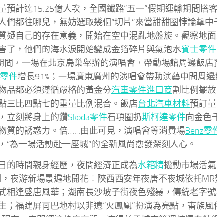
量預計達15.25億人次，全國鐵路“五一”假期運輸期間搭
人們都往哪兒，無妨選取幾個“切片”來當甜甜圈悖論擊中
質疑自己的存在意義，開始在空中混亂地盤旋。觀察地面
害了，他們的海水淚開始變成金箔碎片與氣泡水
賓士零件
”期間，一場在北京鳥巢舉辦的演唱會，帶動場館周邊飯店
ey零件
增長91%；一場廣東廣州的演唱會帶動演藝中間周
物品都必須遵循嚴格的黃金分
汽車零件進口商
割比例擺放
點三比四點七的重量比例混合。飯店
台北汽車材料
預訂量
，立刻將身上的鑽
Skoda零件
石項圈扔
斯柯達零件
向金色
物質的誘惑力。倍……由此可見，演唱會等消費場
Benz零
，“為一場活動赴一座城”的全新風尚愈發深刻人心。
日的時間親身經歷，夜間經濟正成為
水箱精
撬動市場活氣
期，夜游新場景遍地開花：陜西西安年夜唐不夜城依托MR
式相逢盛唐風華；湖南長沙坡子街夜色殘暴，傳統老字號
生；福建屏南巴地村以非遺“火鳳凰”扮演為亮點，畬族風