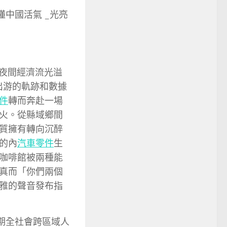
中國活氣 _光亮
，夜間經濟流光溢
出游的軌跡和數據
件
轉而奔赴一場
火。從縣域鄉間
質擁有轉向沉醉
的內
汽車零件
生
咖啡館被兩種能
真而「你們兩個
雅的聲音發布指
假期全社會跨區域人