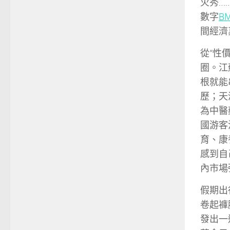
火秀…
數字
B
間經濟
從“性
圈。江
根就能
歷；天
為中醫
國游客
育、康
感到自
內市場
假期出
卷起褲
發出一