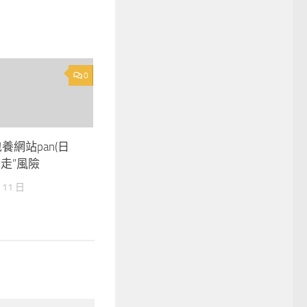
0
養網站pan(日
暴走”風險
 11 日