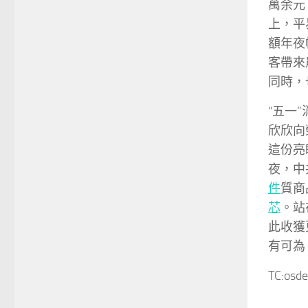
萬余元
上，平
額年夜
客帶來
同時，
“五一
欣欣向
這份亮
夜，中
件
質商
芯
。站
此收獲
有可為
TC:osd