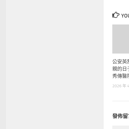
YOU
公安英
親的日
秀傳醫
2026 年 
發佈留