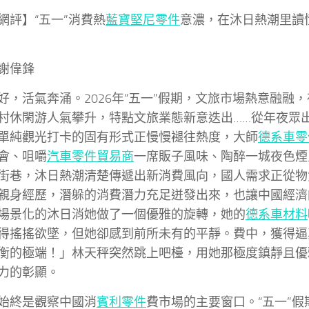
網評】“五一”消費熱
藍寶堅尼零件
意濃，在沐日熱潮里讀懂
謝偉鋒
好，活氣奔涌。2026年“五一”假期，文旅市場熱意融融
村休閑游人氣攀升，特點文旅業態新意迭出……從年夜眾
單純觀光打卡的固有形式正慢慢褪往熱度，大師
德系車零
會、咀嚼
汽車零件貿易商
一席販子風味、陶醉一城夜色煙
街巷，沐日熱潮清楚傳遞出新消費風向，國人需求正從物
親身經歷，潛躲的消費潛力充足迸發出來，也讓中國經濟
場景化的沐日消她做了一個優雅的旋轉，她的
德系車材料
得搖搖欲墜，但她卻感到前所未有的平靜。費中，獲得逼
衡的極端！」林天秤突然跳上吧檯，用她那極度鎮靜且優
力的彰顯。
始終是觀察中國消
賓利零件
費市場的主要窗口。“五一”