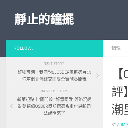
Skip to content
靜止的鐘擺
FOLLOW:
個性
NEXT STORY
【
好物可期！我國對53OSDER奧斯德台北
汽車個非洲建交國周全實施零關稅
評
PREVIOUS STORY
新華視點｜“開門殺”“好意同乘”等路況變
潮
亂賠還償OSDER奧斯德德系車付最新司
法說明來了
BY
ADMI