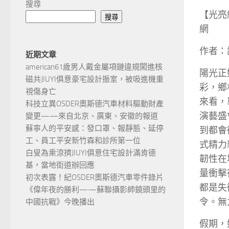
搜尋
【光亮
搜尋
網
作者：
近期文章
american61歲男人戴金屬項鏈違規闖進核
陽光正
磁共JIUYI俱意豪宅設計振室，被吸進機重
彩，鄉
視傷身亡
來看，
科技立異OSDER奧斯德汽車材料驅動財產
演藝盛
變更——來自北京、廣東、安徽的報道
蘇寧人的平安感：發口罩、報靜態、延停
到都會
工、員工平安新竹森和診所第一位
式精力
白叟為乘涼擠JIUYI俱意住宅設計滿肯德
韌性在
基，當地街道辦回應
量衝擊
初次表露！紀OSDER奧斯德汽車零件錄片
都是失
《偉年夜的勝利——蘇聯攝影師鏡頭里的
令。無
中國抗戰》今晚播出
假期，