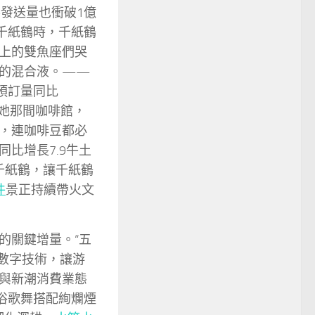
客發送量也衝破1億
千紙鶴時，千紙鶴
上的雙魚座們哭
的混合液。——
預訂量同比
邊她那間咖啡館，
，連咖啡豆都必
同比增長7.9牛土
千紙鶴，讓千紙鶴
件
景正持續帶火文
的關鍵增量。“五
數字技術，讓游
與新潮消費業態
俗歌舞搭配絢爛煙