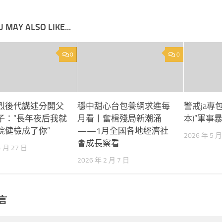
 MAY ALSO LIKE...
0
0
烈後代講述分開父
穩中甜心台包養網求進每
警戒ja專包
子：“長年夜后我就
月看丨奮楫殘局新潮涌
本)“軍事
院健檢成了你”
——1月全國各地經濟社
2026 年 5 月
會成長察看
4 月 27 日
2026 年 2 月 7 日
言