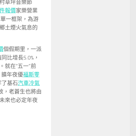
村草坪音樂節
件報價
家樂營業
的單一框架，為游
鄉土煙火氣息的
價
個假期里，一派
同比增長5.0%，
。就在“五一”前
。擴年夜優
福斯零
牢了基石
汽車冷氣
放，老蒼生也將由
未來也必定年夜