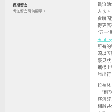
員流動
近期留言
人次。
尚無留言可供顯示。
會瞬間
得更厲
“五一
Bentl
所有的
須以五
豪見狀
攜帶上
旅出行
拉長沐
一”假
客沉醉
相融共