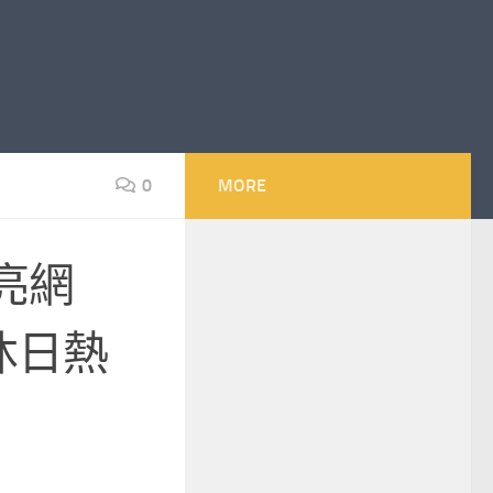
0
MORE
亮網
沐日熱