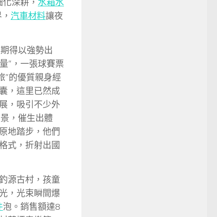
細化深耕，
水箱水
界，
汽車材料
讓夜
假期得以強勢出
量”，一張球賽票
旅”的優質親身經
囊，這里已然成
開展，吸引不少外
圖景，催生出體
原地踏步，他們
格式，折射出國
釣源古村，孩童
光，光束瞬間爆
件
泡。銷售額達8