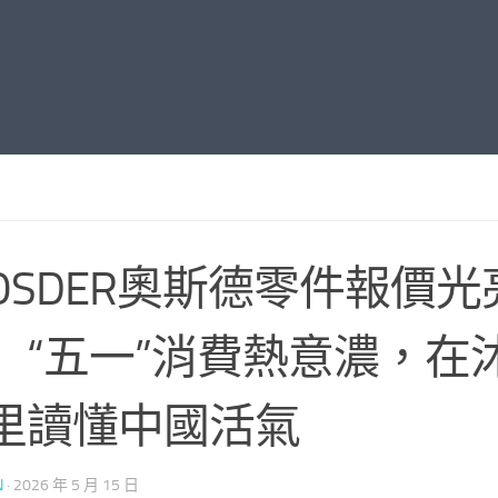
OSDER奧斯德零件報價光
】“五一”消費熱意濃，在
里讀懂中國活氣
N
·
2026 年 5 月 15 日