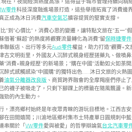
…現在，夜間經濟熱度高漲，這得益于城市管理持續向精
MW零件
科技深度融進場景打造，這些舉措拓寬了消費邊
真正成為沐日消費
汽車空氣芯
擴容提質的堅實支撐。
價比”到“心價比”，消費心思的變遷，讓特點文旅在“五一”
蘇借著“蘇超”的熱度將觀賽流量轉化為消費“留
保時捷零件
串聯飯店、出行等多元
Audi零件
權益，助力打造“觀賽+文
津古文明街里，外國友人沉醉式親身經歷搓藥丸、做噴鼻
藥“消費+親身經歷”的新場景；“購在中國”活動如火如荼
沉醉式感觸感染“中國購”的獨特出色……沐日文旅的火熱
養
油氣分離器改良版
、商貿跨界融會的全摩羯座們停止了
己的襪子被吸走了，只剩下腳踝上的標籤在隨風飄盪。新
強勁的內生動力。
行，漂亮鄉村始終是年夜眾青睞的游玩目標地。江西吉安
腳在田間嬉鬧；川渝地區鄉村集市土特產單日圓規刺中藍
連串關於「
VW零件
愛與被愛」的哲學辯論氣
台北汽車零