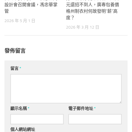
設計會召開會議，馮忠華掌
元還招不到人，廣專包養價
管
格州制衣村何故發明“薪”高
度？
2026 年 5 月 1 日
2026 年 3 月 12 日
發佈留言
留言
*
顯示名稱
*
電子郵件地址
*
個人網站網址