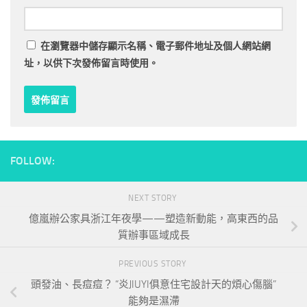
在
瀏覽器
中儲存顯示名稱、電子郵件地址及個人網站網
址，以供下次發佈留言時使用。
FOLLOW:
NEXT STORY
億嵐辦公家具浙江年夜學——塑造新動能，高東西的品
質辦事區域成長
PREVIOUS STORY
頭發油、長痘痘？ “炎JIUYI俱意住宅設計天的煩心傷腦”
能夠是濕滯