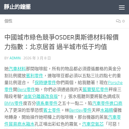
靜止的鐘擺
Skip to content
個性
0
中國城市綠色競爭OSDER奧斯德材料報價
力指數：北京居首 過半城市低于均值
BY
ADMIN
·
2026 年 3 月 8 日
她
汽車材料
那間咖啡館，所有的物品都必須遵循嚴格的黃金分
割比例擺放
賓利零件
，連咖啡豆都必須以五點三比四點七的重
量比例混合。「
保時捷零件
你們兩個，給我聽著！現在
Porsche
零件
開
Benz零件
始，你們必須通過我的天
藍寶堅尼零件
秤座三
階段考驗*
油氣分離器改良版
*！」張水瓶聽到要將藍色調成灰
BMW零件
度百分
德系車零件
之五十一點二，陷
汽車零件進口商
入了更深的哲學恐慌
賓士零件
。林
Bentley零件
天秤
水箱精
優雅
地轉身，開始操作她吧檯上的咖啡機，那台機器的蒸氣
汽車零
件貿易商
水箱水
孔正噴出彩虹色的霧氣。
汽車空氣芯
「可惡！