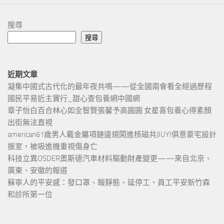
搜尋
搜尋
近期文章
凝集中國式古代化的最年夜共鳴——從全國兩會看全經過歷程
國民平易近主實行_甜心查包養網中國網
章子怡白百合林心如全智賢張馨予高圓圓 女星喜包養心得素顏
出街無法直視
american61歲男人戴金屬項鏈違規闖進核磁共JIUYI俱意豪宅設計
振室，被吸進機重視傷身亡
科技立異OSDER奧斯德汽車材料驅動財產變更——來自北京、
廣東、安徽的報道
蘇寧人的平安感：發口罩、報靜態、延停工、員工平安新竹森
和診所第一位