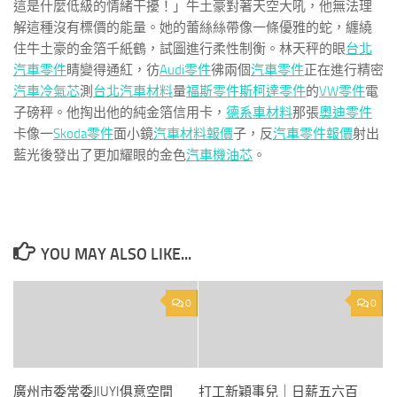
這是什麼低級的情緒干擾！」牛土豪對著天空大吼，他無法理
解這種沒有標價的能量。她的蕾絲絲帶像一條優雅的蛇，纏繞
住牛土豪的金箔千紙鶴，試圖進行柔性制衡。林天秤的眼
台北
汽車零件
睛變得通紅，彷
Audi零件
彿兩個
汽車零件
正在進行精密
汽車冷氣芯
測
台北汽車材料
量
福斯零件
斯柯達零件
的
VW零件
電
子磅秤。他掏出他的純金箔信用卡，
德系車材料
那張
奧迪零件
卡像一
Skoda零件
面小鏡
汽車材料報價
子，反
汽車零件報價
射出
藍光後發出了更加耀眼的金色
汽車機油芯
。
YOU MAY ALSO LIKE...
0
0
廣州市委常委JIUYI俱意空間
打工新穎事兒｜日薪五六百