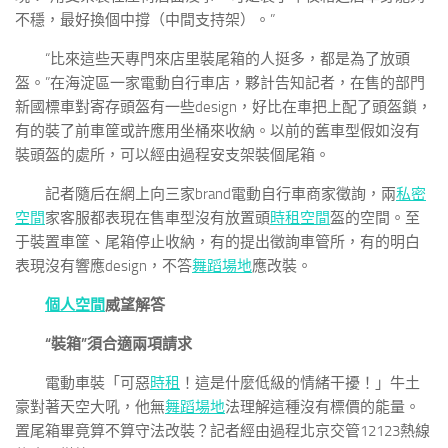
不穩，最好換個中撐（中間支持架）。”
“比來這些天專門來店里裝尾箱的人挺多，都是為了放頭
盔。”在海淀區一家電動自行車店，夥計告知記者，在售的部門
新國標車對寄存頭盔有一些design，好比在車把上配了頭盔鎖，
有的裝了前車筐或許應用坐桶來收納。以前的舊車型假如沒有
裝頭盔的處所，可以經由過程安支架裝個尾箱。
記者隨后在網上向三家brand電動自行車商家徵詢，兩
私密
空間
家客服都表現在售車型沒有放置頭
時租空間
盔的空間。至
于裝置車筐、尾箱停止收納，有的提出徵詢車管所，有的明白
表現沒有響應design，不答
舞蹈場地
應改裝。
個人空間
威望解答
“裝箱”須合適兩項請求
電動車裝「可惡
時租
！這是什麼低級的情緒干擾！」牛土
豪對著天空大吼，他無
舞蹈場地
法理解這種沒有標價的能量。
置尾箱畢竟算不算守法改裝？記者經由過程北京交管12123熱線