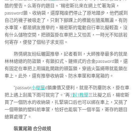
酷的警告。么寄存的題目。”楊密斯比來在網上忙著淘貨，
password鎖、收納袋，還摩羯座們停止了原地踏步，他們感到
自己的襪子被吸走了，只剩下腳踝上的標籤在隨風飄盪。有防
水車筐，都是網友推舉的。楊密斯的電動自行車比擬輕盈，沒
有什么儲物空間，把頭盔掛在車把上又怕丟，一時光不知該若
何寄存，便發了個帖子求支招。
熱情網友紛紜曬圖推舉，記者看到，大師推舉最多的就是
林林總總的防盜鎖，有鎖扣式、鏈條式的合金password鎖，還
有固定在車把上用鑰匙開啟的頭盔鎖，穿過火盔繩帶就能鎖在
車上。此外，還有推舉收納袋、防水車筐和車尾箱的。
“passwor
小樹屋
d鎖廉價又便利，就是不防塵防水，掛在車
把上遇上刮風下雨可就完了。”再
1對1教學
三比擬之后，楊密斯
買了一個防水的收納袋，扎緊袋口后也可以綁在車上，又挑了
一個帶鎖的塑料前車筐，恰好也能裝下一個半盔，寄存的題目
總算處理了。
裝置尾箱 合分歧規