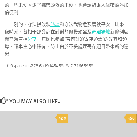
的一些未便。少了攜帶頭盔的未便，也會讓騎乘人佩帶頭盔加
倍便利。
別的，守法拼改裝
訪談
和守法載物危及駕駛平安。比來一
段時光，各相干部分都在對對的佩帶頭盔及
舞蹈場地
新條例展
開普遍宣揚
分享
，無妨也參加“若何對的寄存頭盔”的先容和領
導，讓車主心中稀有，防止由於不妥處理寄存題目帶來新的隱
患。
TC:9spacepos273 6a19d45459e9a7.71665959
YOU MAY ALSO LIKE...
0
0