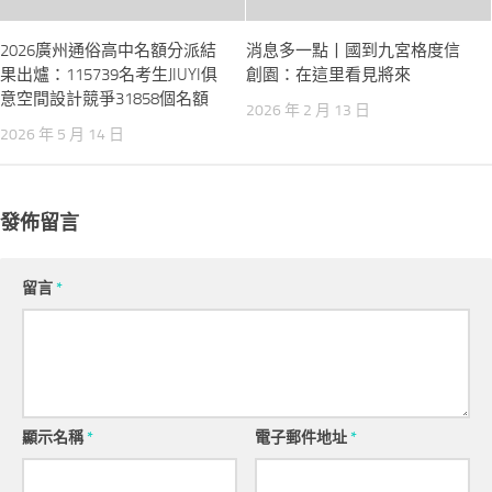
​2026廣州通俗高中名額分派結
消息多一點丨國到九宮格度信
果出爐：115739名考生JIUYI俱
創園：在這里看見將來
意空間設計競爭31858個名額
2026 年 2 月 13 日
2026 年 5 月 14 日
發佈留言
留言
*
顯示名稱
*
電子郵件地址
*