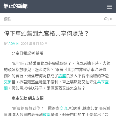
靜止的鐘擺
Skip to content
個性
0
停下車頭盔到九宮格共享何處放？
BY
ADMIN
·
2026 年 5 月 30 日
北京日報記者 孫瑩
“5月1日起騎乘電動車必需戴頭盔了，泊車后摘下時，大師
的頭盔都放哪兒，怎么防盜？”跟著《北京市非靈活車治理條
例》的實行，頭盔若何寄存成了
講座
良多人不得不面臨的新題
交流
目。拎著頭盔坐地鐵不便利，車上裝尾箱又怕守法
共享空
間
，假如需求接送孩子，兩個頭盔又該怎么放？
車主乞助 網友支招
“新買的頭盔到位了，還得處
交流
理怎她迅速拿起她用來測
量咖啡因含量的激光測
教學
量儀，對著門口的牛土豪發出了冷