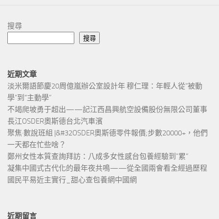
搜尋
搜尋
近期文章
淡米爾語節慶20周億嵐辦公室設計年 穆仁理：年輕人從“被動
學”到“主動學”
不竭爬坡勇于超出——記江西昌興航空設備股份無限公司董事
長江OSDER奧斯德台北汽車濱
聚焦·數說班組 |&#32OSDER奧斯德零件報價;步數20000+，他們
一天都在忙些啥？
鄭州女性本質查詢拜訪：八成多女性感台包養經驗到”累”
凝集中國式古代化的最年夜共鳴——從全國兩會看全經過歷程
國民平易近主實行_甜心查包養網中國網
近期留言