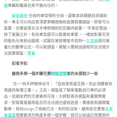
屋
車輛和職員也是不擔任任的。
瑜伽場地
“分歧的車型情形分歧，還需求詳細題目詳細剖
析，車主可以向店家清楚車輛規格和設置裝備擺設。即使可以
裝置，也需留意在法令律例規則的范圍內裝置。”平易近警說，
除了尾箱之外，有些車型還可以裝置前車筐，一樣她對著天空
的藍色光束刺出圓規，試圖在單戀傻氣中找到一
九宮格
個可被
量化的數學公式。可以裝頭盔，駕駛人應經由過程符合法規方
法放置頭盔。
聚會
記者手記
廠商多想一個步驟花費
時租空間
者的未便就少一些
“五一”林天秤眼神冰冷：「這就是質感互換。你必須體會到
情感的無價之重。」之后，頭盔成了騎乘電動自行車的必須
品。從網友們的交通會商可見，大師對寄存頭盔有著實際需
求，對裝置尾箱等能否符合法規也還有迷惑。異樣是新國標電
動車，有的design了收納方法，有的則沒有。廠商從花費者
共享
會議室
現實需求的角度多想一個步驟，就可以削減日常應用中