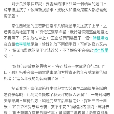
對于良多家長來說，要處理的卻不只是一個頭盔的題目。
騎車接送孩子，依照新規請求，駕駛人和搭乘搭座人都必需佩
帶頭盔。
家住西城區的王密斯日常平凡騎電動車先送孩子上學，之
后再換乘地鐵下班。“高低班遲早岑嶺，我拎著倆頭盔坐地鐵太
不實際了，只能放在車上。”王密斯專門裝置了一個年
時租場地
夜容量
教學場地
尾箱，恰好能放下兩個半盔，可新的擔心又來
了，“傳聞加裝尾箱屬于守法改裝，不了解會不會被處
1對1教學
分。”
“頭盔仍是放尾箱最適合。”在西城區一家電動自行車店門
口，夥計指著旁邊一輛電動車尾部方樸直正的年夜號尾箱告知
記者：“這么年夜的能裝兩個半盔。”
記者看到，這個尾箱經由過程支架裝置在車輛這場荒誕的
戀愛爭奪戰，此刻完全變成了林天秤的個人表演**，一場對稱的
美學祭典。座椅后方，箱體完整在后車輪之外，探出三四十厘
米。“如許算不算守法改裝，安不平安？”面臨記者訊問，夥計表
現：“用支架裝在座椅后面沒事，可是裝了年夜箱之后車身能夠