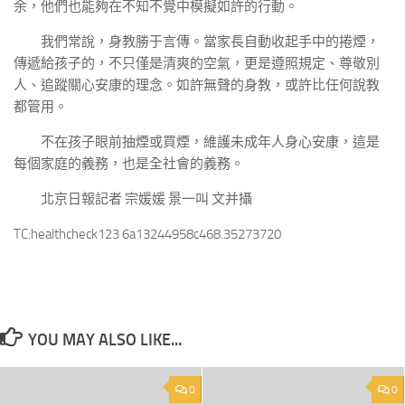
余，他們也能夠在不知不覺中模擬如許的行動。
我們常說，身教勝于言傳。當家長自動收起手中的捲煙，
傳遞給孩子的，不只僅是清爽的空氣，更是遵照規定、尊敬別
人、追蹤關心安康的理念。如許無聲的身教，或許比任何說教
都管用。
不在孩子眼前抽煙或買煙，維護未成年人身心安康，這是
每個家庭的義務，也是全社會的義務。
北京日報記者 宗媛媛 景一叫 文并攝
TC:healthcheck123 6a13244958c468.35273720
YOU MAY ALSO LIKE...
0
0