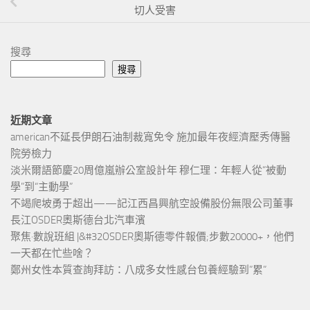
切人受害
搜尋
搜尋
近期文章
american不延長伊朗石油制裁寬免令 施加最年夜經濟壓秀傳醫
院勞檢力
淡米爾語節慶20周億嵐辦公室設計年 穆仁理：年輕人從“被動
學”到“主動學”
不竭爬坡勇于超出——記江西昌興航空設備股份無限公司董事
長江OSDER奧斯德台北汽車濱
聚焦·數說班組 |&#32OSDER奧斯德零件報價;步數20000+，他們
一天都在忙些啥？
鄭州女性本質查詢拜訪：八成多女性感台包養經驗到”累”