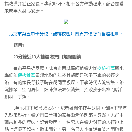
揚教導并勸止家長。專家呼吁，相干各方舉動起來，配合關愛
未成年人身心安康。
北京市第五中學分校（鼓樓校區）四周方便店有售煙柜臺。
題目1
20分鐘近10人抽煙 校門口煙霧圍繞
有市平易近反應，北京市西城區師范黌舍從
巡檢推薦
屬小
學低年
健檢推薦
級部地點的年夜井胡同是孩子下學的必經之
路，有的家長等孩子時在胡同里吸煙。下學時代人流密集，路
況擁堵，空間局促，煙味無法較快消失，招致孩子出校門后自
願吸二手煙。
3月16日下戰書3點5分，記者離開年夜井胡同。間隔下學時
光越來越近，黌舍門口等待的家長漸漸多起來。忽然，人群中
飄來刺鼻的煙味。記者發明，一名男人在黌舍對面的人行道上
點上煙吸了起來。數米開外，另一名男人也有說有笑地開啟暢