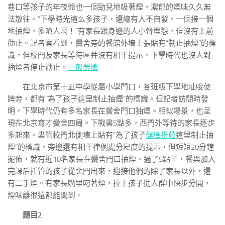
巷口等孩子的年夜爺也一個勁兒地吸著煙，濃郁的煙味久久無
法散往。“下學時光這么多孩子，還總有人不自發，一個接一個
地抽煙，多嗆人啊！”有家長跟身邊的人小聲埋怨，但沒有上前
勸止。記者察看到，黌舍旁的餐館外墻上張貼有“制止抽煙”的標
識，但校門及家長等待區并沒有相干提示，下學時代也沒人對
抽煙者停止勸止。
一般勞檢
在北京市第十五中學從屬小學門口，各班級下學地址唆使
牌旁，都有“為了孩子這里制止抽煙”的標識。但記者訪問時發
明，下學時代仍有多名家長在黌舍門口抽煙。相似場景，也呈
現在北京育才黌舍四周。下戰書5點多，西門外等待的家長逐步
多起來。盡管校門北側墻上貼有“為了孩子
健檢推薦
這里制止抽
煙”的標識，旁邊還有相干律例處分尺度的提示，但短短20分鐘
擺佈，就有近10名家長在黌舍門口抽煙。過了5點半，餐與加入
完課后托管的孩子從北門出來，迎接他們的除了家長以外，還
有二手煙。有家長嘴里叼著煙，拉上孩子從人群中快步分開，
煙味離很遠都能聞到。
題目2