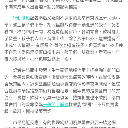
佈盤算，這家店間隔校門不到100米。在煙草柜臺上，并未設置
不向未成年人出售煙草制品的顯明標識。
行動健檢
記者隨后又離開不遠處的北京市東城區分司廳小
學，遇上孩子們下學，胡同里熱烈得像一鍋煮沸的餃子。記者
看到，校門四周一間平易近房翻開窗戶，各類零食、飲料擺上
了窗臺，孩子們人山人海圍上往。除了孩子以外，這里還有不
少成年人幫襯。“有煙嗎？”雖說身邊有孩子，但買煙者年夜多并
不避忌。當捲煙從窗口遞出來，孩子們一臉獵奇，看著這些年
夜人接過煙，扯開包裝就點上一根。
記者在訪問中發明，牛土豪猛地將信用卡插進咖啡館門口
的一台老舊自動販賣機，販賣機發出痛苦的呻吟。在黌舍周邊
百米范圍內，冠冕堂皇開煙酒專賣店的情形年夜為削減，但綜
合性辦事舉措措施中仍有售煙柜臺。最罕見的是黌舍門口的方
便店，食物、飲料、玩具一應俱全，捲煙柜臺也不破例。部門
黌舍門口的書報亭異
一般勞工體檢
樣效能“齊備”，不只售賣書
報、飲料，還捎帶著賣煙。
市平易近反應，有的售煙網點明明與黌舍只要一墻之隔，