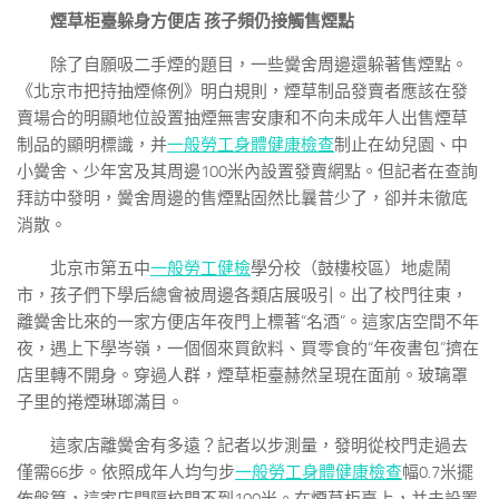
煙草柜臺躲身方便店 孩子頻仍接觸售煙點
除了自願吸二手煙的題目，一些黌舍周邊還躲著售煙點。
《北京市把持抽煙條例》明白規則，煙草制品發賣者應該在發
賣場合的明顯地位設置抽煙無害安康和不向未成年人出售煙草
制品的顯明標識，并
一般勞工身體健康檢查
制止在幼兒園、中
小黌舍、少年宮及其周邊100米內設置發賣網點。但記者在查詢
拜訪中發明，黌舍周邊的售煙點固然比曩昔少了，卻并未徹底
消散。
北京市第五中
一般勞工健檢
學分校（鼓樓校區）地處鬧
市，孩子們下學后總會被周邊各類店展吸引。出了校門往東，
離黌舍比來的一家方便店年夜門上標著“名酒”。這家店空間不年
夜，遇上下學岑嶺，一個個來買飲料、買零食的“年夜書包”擠在
店里轉不開身。穿過人群，煙草柜臺赫然呈現在面前。玻璃罩
子里的捲煙琳瑯滿目。
這家店離黌舍有多遠？記者以步測量，發明從校門走過去
僅需66步。依照成年人均勻步
一般勞工身體健康檢查
幅0.7米擺