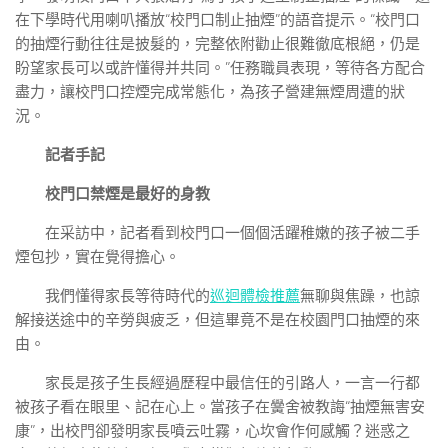
在下學時代用喇叭播放“校門口制止抽煙”的語音提示。“校門口
的抽煙行動往往是披髮的，完整依附勸止很難徹底根絕，仍是
盼望家長可以或許懂得并共同。”任務職員表現，等待各方配合
盡力，讓校門口控煙完成常態化，為孩子營建無煙周遭的狀
況。
記者手記
校門口禁煙是最好的身教
在采訪中，記者看到校門口一個個活躍稚嫩的孩子被二手
煙包抄，實在覺得擔心。
我們懂得家長等待時代的
巡迴體檢推薦
無聊與焦躁，也諒
解接送途中的辛勞與疲乏，但這畢竟不是在校園門口抽煙的來
由。
家長是孩子生長經過歷程中最信任的引路人，一言一行都
被孩子看在眼里、記在心上。當孩子在黌舍被教誨“抽煙無害安
康”，出校門卻發明家長噴云吐霧，心坎會作何感觸？迷惑之