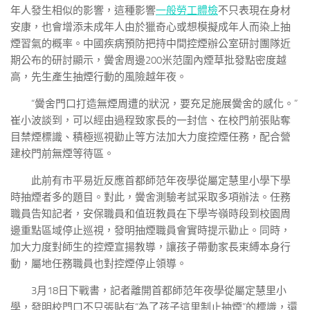
年人發生相似的影響，這種影響
一般勞工體檢
不只表現在身材
安康，也會增添未成年人由於獵奇心或想模擬成年人而染上抽
煙習氣的概率。中國疾病預防把持中間控煙辦公室研討團隊近
期公布的研討顯示，黌舍周邊200米范圍內煙草批發點密度越
高，先生產生抽煙行動的風險越年夜。
“黌舍門口打造無煙周遭的狀況，要充足施展黌舍的感化。”
崔小波談到，可以經由過程致家長的一封信、在校門前張貼奪
目禁煙標識、積極巡視勸止等方法加大力度控煙任務，配合營
建校門前無煙等待區。
此前有市平易近反應首都師范年夜學從屬定慧里小學下學
時抽煙者多的題目。對此，黌舍測驗考試采取多項辦法。任務
職員告知記者，安保職員和值班教員在下學岑嶺時段到校園周
邊重點區域停止巡視，發明抽煙職員會實時提示勸止。同時，
加大力度對師生的控煙宣揚教導，讓孩子帶動家長束縛本身行
動，屬地任務職員也對控煙停止領導。
3月18日下戰書，記者離開首都師范年夜學從屬定慧里小
學，發明校門口不只張貼有“為了孩子這里制止抽煙”的標識，還