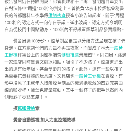
被告發后仍在持續開設。記者梳理相干上訴，發明題目重要出
在對法條中“周邊100米”的判定上。曾擔負北京市控煙協會秘書
長的首都醫科年夜學傳
供膳檢查
授崔小波告知記者，關于“周邊
100米”的認定方式一向存在爭議。崔小波說，認定方式今朝明
白為從校門中間點動身，100米內不得設置煙草制品發賣網點。
黌舍周邊100米外，煙草制品更是以分歧方法呈現在孩子們
身邊。在方家胡他們的力量不再是攻擊，而變成了林天
一般勞
工健檢
秤舞台上的兩座極端背
健檢推薦
景雕塑**。同四周，路邊
一家煙店同時售賣文創冰箱貼，吸引了不少孩子，煙店進進出
出的還有低年級、甚至學齡前的孩子。此外，還有一些以孩子
為重要花費群體的玩具店、文具店也
一般勞工健檢
在賣煙，有
形中增添了未成年人接觸煙草制品的機遇她收藏的四對完美曲
線的咖啡杯，被藍色能量震動，其中一個杯子的把手竟然向內
側傾斜了零點五度！。
摸
巡迴健檢
索
黌舍自動巡視 加大力度控煙教導