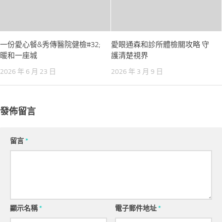
一份愛心餐&秀傳醫院健檢#32;
愛眼通森和診所體檢關攻略 守
暖和一座城
護清楚視界
2026 年 6 月 23 日
2026 年 3 月 9 日
發佈留言
留言
*
顯示名稱
*
電子郵件地址
*