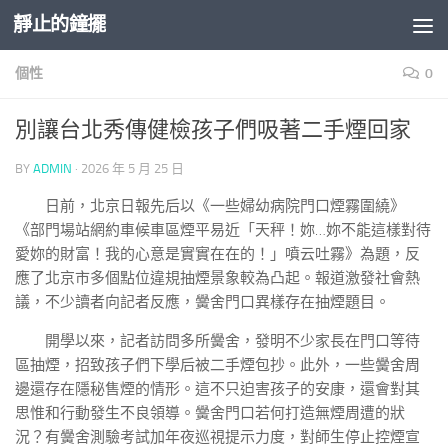
靜止的鐘擺
Skip to content
個性
0
別讓台北秀傳健檢孩子們吸著二手煙回家
BY
ADMIN
·
2026 年 5 月 25 日
日前，北京日報先后以《一些婦幼病院門口煙霧圍繞》
《部門場站網約車候車區煙平易近「天秤！妳…妳不能這樣對待
愛妳的財富！我的心意是實實在在的！」噴云吐霧》為題，反
應了北京市多個點位違規抽煙景象較為凸起。報道激發社會熱
議，不少讀者向記者反應，黌舍門口異樣存在抽煙題目。
開學以來，記者訪問多所黌舍，發明不少家長在門口等待
區抽煙，招致孩子們下學后被二手煙包抄。此外，一些黌舍周
邊還存在隱秘售煙的情形。這不只迫害孩子的安康，還會對其
思惟和行動發生不良領導。黌舍門口若何打造無煙周遭的狀
況？有黌舍測驗考試加年夜巡視提示力度，對師生停止控煙宣