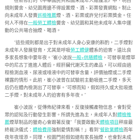
在新修訂的《中華國民共和國未成年人維護法》中，明白
規則黌舍、幼兒園周邊不得設置煙、酒、彩票發賣網點。制止
向未成年人發賣
巡檢推薦
煙、酒、彩票或許兌付彩票獎金。任
何人不得在
一般勞工體檢
黌舍、幼兒園和其他未成年人集中運
動的公共場合抽煙、喝酒。
“這些規則都是出于對未成年人身心安康的斟酌，二手煙對
未成年人發展發育，尤其是呼吸
勞工體健
體系的迫害，遠比良
多家長想象中要年夜。”崔小波說
一般+供膳體檢
，可替寧是煙草
中的尼古丁進進人體后，經肝臟代謝天生的產品，可以經由過
程檢測血液、尿液或唾液中的可替寧含量，評價抽煙或二手煙
裸露的情形。此前，崔小波曾在試驗前主動吸進二手煙，多天
后仍在體內檢測出了可替寧。“可想而知，假如持久或大批吸進
二手煙，對未成年人的迫害有多年夜。”
崔小波說，從傳佈紀律來看，反復接觸產物信息，會對受
眾的認知及行動發生影響。所謂先進為主，未成年人對
體檢推
薦
煙草制品的獵奇心會跟著反復“「我要啟動天
體檢項目
秤座最
終裁決儀式：
體檢費用
強制愛情對稱！」看到”
餐飲業體檢
而年
夜年夜增添。同理，校園門前假如總有家長抽煙，也會對未成