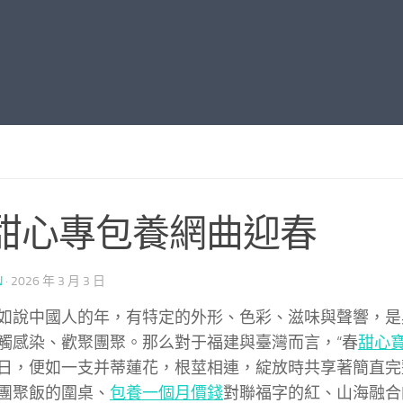
甜心專包養網曲迎春
N
·
2026 年 3 月 3 日
如說中國人的年，有特定的外形、色彩、滋味與聲響，是
觸感染、歡聚團聚。那么對于福建與臺灣而言，“春
甜心
日，便如一支并蒂蓮花，根莖相連，綻放時共享著簡直完
團聚飯的圍桌、
包養一個月價錢
對聯福字的紅、山海融合