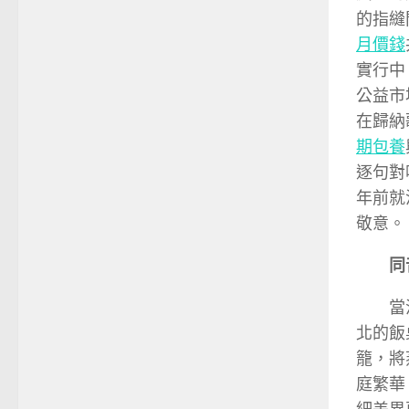
的指縫
月價錢
實行中
公益市
在歸納
期包養
逐句對
年前就
敬意。
同
當
北的飯
籠，將
庭繁華