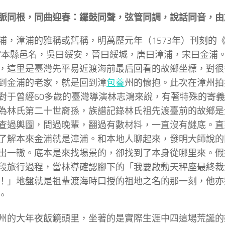
脈同根，同曲迎春：鑼鼓同聲，弦管同調，說話同音，由
浦，漳浦的雅稱或舊稱，明萬歷元年（1573年）刊刻的
“本縣邑名，吳曰綏安，晉曰綏城，唐曰漳浦，宋曰金浦。
，這里是臺灣先平易近渡海前最后回看的故鄉坐標，對很
到金浦的老家，就是回到漳
包養
州的懷抱。此次在漳州拍
對于曾經60多歲的臺灣導演林志鴻來說，有著特殊的寄
為林氏第二十世裔孫，族譜記錄林氏祖先渡臺前的故鄉是
查過輿圖，問過晚輩，翻過有數材料，一直沒有謎底。直
了解本來金浦就是漳浦。和本地人聊起來，發明大師說的
出一轍。底本是來找場景的，卻找到了本身從哪里來。假
段旅行過程，當林導確認腳下的「我要啟動天秤座最終裁
！」地盤就是祖輩渡海時口授的祖地之名的那一刻，他亦
。
州的大年夜飯鏡頭里，坐著的是實際生涯中四這場荒誕的