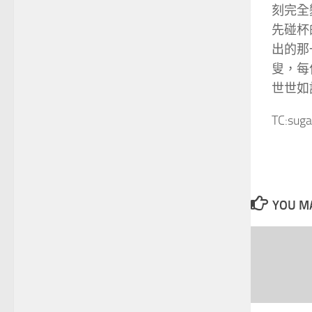
刻完全
先碰杯
出的那
叟，每
世世如
TC:sug
YOU MA