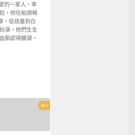
堂的一家人，率
近，他在船頭喊
桌，從孩童到白
扮演。他們生生
血脈認得鏡頭。
0