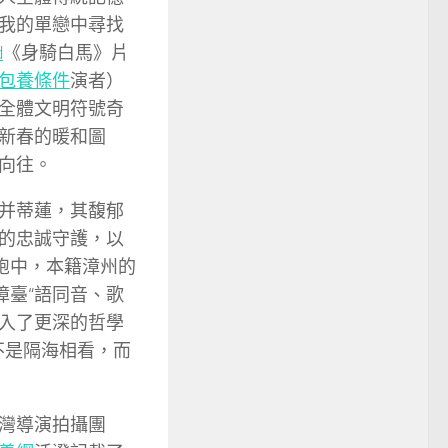
我的單戀中尋找
d
《身騎白馬》片
包養條件
演者）
全體文明符號奇
新春的暖和圖
向往。
并蒂蓮，其馥郁
的忠誠守護，以
同胞中，本籍漳州的
漳臺“語同音、歌
入了更深的哲學
不是隔海相看，而
灣導演拍攝團