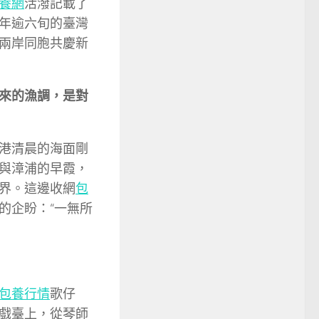
養網
活潑記載了
年逾六旬的臺灣
兩岸同胞共慶新
來的漁調，是對
港清晨的海面剛
與漳浦的早霞，
界。這邊收網
包
的企盼：“一無所
包養行情
歌仔
戲臺上，從琴師