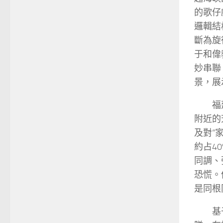
的歌仔
邏輯結
斷為旋
于和偉
妙串聯
景，展
福
附近的
及對“家
約占4
同調、
恐慌。
是同根
基