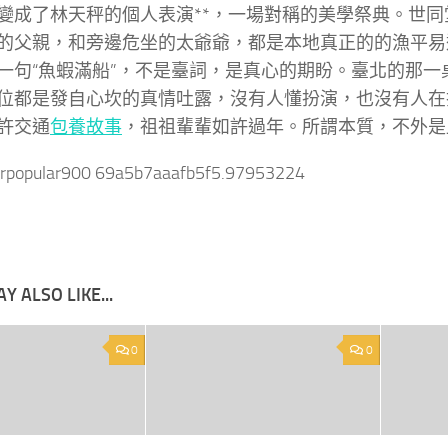
變成了林天秤的個人表演**，一場對稱的美學祭典。世同
的父親，和旁邊危坐的太爺爺，都是本地真正的的漁平易
一句“魚蝦滿船”，不是臺詞，是真心的期盼。臺北的那一
位都是發自心坎的真情吐露，沒有人懂扮演，也沒有人在
許交通
包養故事
，祖祖輩輩如許過年。所謂本質，不外是
arpopular900 69a5b7aaafb5f5.97953224
Y ALSO LIKE...
0
0