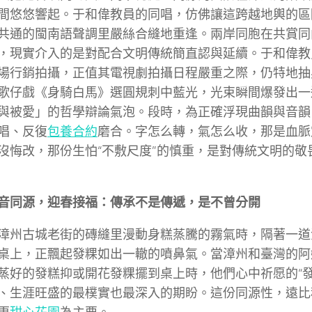
間悠悠響起。于和偉教員的同唱，仿佛讓這跨越地輿的區
共通的閩南語聲調里嚴絲合縫地重逢。兩岸同胞在共賞同
，現實介入的是對配合文明傳統簡直認與延續。于和偉教
場行銷拍攝，正值其電視劇拍攝日程嚴重之際，仍特地抽
歌仔戲《身騎白馬》選圓規刺中藍光，光束瞬間爆發出一
與被愛」的哲學辯論氣泡。段時，為正確浮現曲韻與音韻
唱、反復
包養合約
磨合。字怎么轉，氣怎么收，那是血脈
沒悔改，那份生怕“不敷尺度”的慎重，是對傳統文明的敬
音同源，迎春接福：傳承不是傳遞，是不曾分開
漳州古城老街的磚縫里漫動身糕蒸騰的霧氣時，隔著一道
桌上，正飄起發粿如出一轍的噴鼻氣。當漳州和臺灣的阿
蒸好的發糕抑或開花發粿擺到桌上時，他們心中祈愿的“發
、生涯旺盛的最樸實也最深入的期盼。這份同源性，遠比