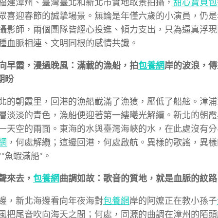
福建漳州、臺灣臺北和新北市實地取景拍攝，
甜心寶貝包
眾喜迎春節的誠摯場景。無論是年僅六歲的小演員，仍是
攝影師，兩個團隊皆經心投進、傾力支出，只為逼真浮現
種血脈相連、文明同根的感情共識。
向早霞，漫過晚風：滿載的漁船，拍
包養網
岸的波浪，傳
期盼
北的朝霞里，回港的漁船載滿了漁獲，壓低了船舷。漳浦
層淡淡的青色，漁船便迎著第一縷曦光解纜。新北的朝霞
一天空的兩面。東海的水與臺灣海峽的水，在此處沒有分
網
，何處解纜；這邊回港，何處啟航。異樣的歌謠，異樣
”“魚蝦滿船”。
聲來去，
包養網
曲調如故：歌音的質地，就是血脈的紋路
邊，新北海邊看向年夜海對
包養網
岸的阿嬤正在教小孫子
風把尾音吹向海天之間；何處，同源的曲調在漳州的陌頭