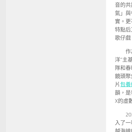
音的共
氣」與
實。更
特點后
歌仔戲
作
洋”主
隊和春
鏡頭聚
片
包養
韻，是
X的虛
2
入了一
越海峽