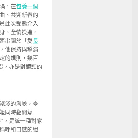
隔，在
包養一個
曲、共迎新春的
員此次受邀介入
身、全情投進。
連串關於「愛
長
，他保持與導演
定的規則，幾百
畏，亦是對鏡頭的
淺淺的海峽，臺
嬤同時翻開蒸
”，是統一種對家
稱呼和口感的纖