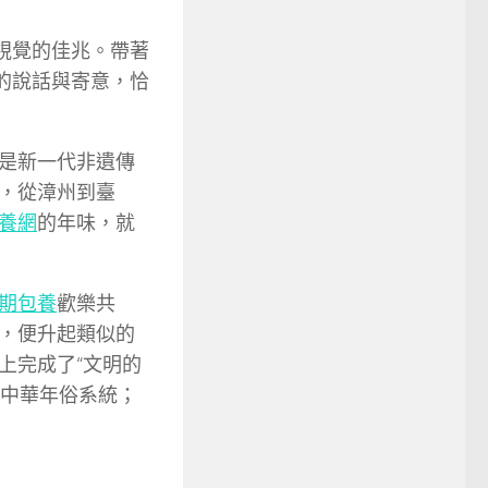
視覺的佳兆。帶著
的說話與寄意，恰
是新一代非遺傳
，從漳州到臺
養網
的年味，就
期包養
歡樂共
，便升起類似的
上完成了“文明的
的中華年俗系統；