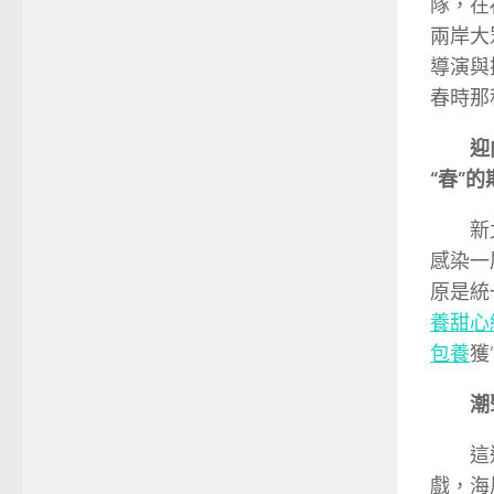
隊，在
兩岸大
導演與
春時那
迎
“春”的
新
感染一
原是統
養甜心
包養
獲
潮
這
戲，海