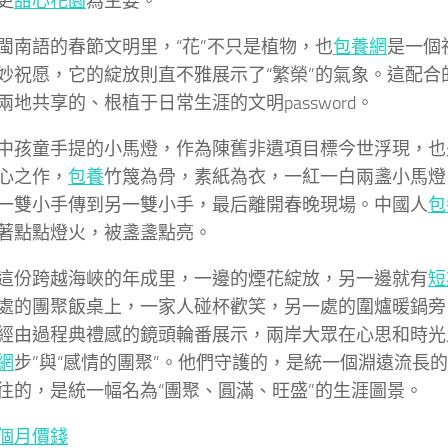
更
甜心花園
為主要。
閩南語的春節文明里，“花”不只是植物，也
包養網
是一個
妙祝愿，它的綻放則直不雅展示了“繁榮”的氣象。這配合
兩地共享的、根植于日常生涯的文明password。
中孩童手提的小馬燈，作為陳舊非遺項目標今世浮現，也
心之作，
包養
竹篾為骨，素紙為衣，一紅一白兩盞小馬燈
一雙小手傳到另一雙小手，最后離開春晚現場。中國人
包
著點點燈火，被盞盞點亮。
這份跨越海峽的年成里，一邊的煙花綻放，另一邊就有
短
處的團聚飯桌上，一家人碰杯歡笑，另一處的圍爐暖鍋旁
經由過程典禮感的鏡頭輪番展示，兩岸大眾在心思和時光
網
步”與“感情的團聚”。他們守護的，是統一個淵遠流長
往的，是統一幅名為“團聚、圓滿、旺盛”的生涯圖景。
個月價錢