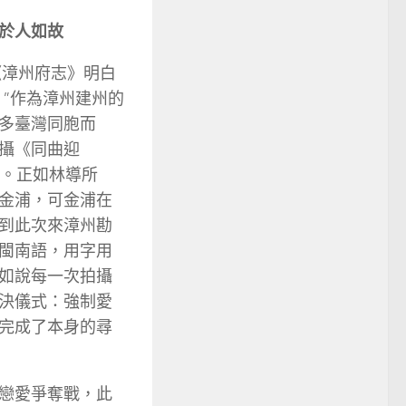
於人如故
《漳州府志》明白
”作為漳州建州的
多臺灣同胞而
攝《同曲迎
義。正如林導所
金浦，可金浦在
到此次來漳州勘
閩南語，用字用
如說每一次拍攝
決儀式：強制愛
完成了本身的尋
戀愛爭奪戰，此