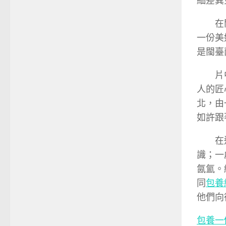
細差異
在
一份美
是閩臺
片
人的匠
北，由
如許跟
在
識；一
氤氳。
同
包養
他們向
包養一