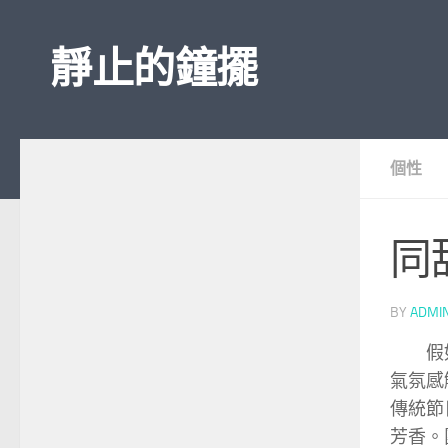
Skip to content
靜止的鐘擺
個性
同
BY
ADMI
假
氣氛感
傳統節
芳香。