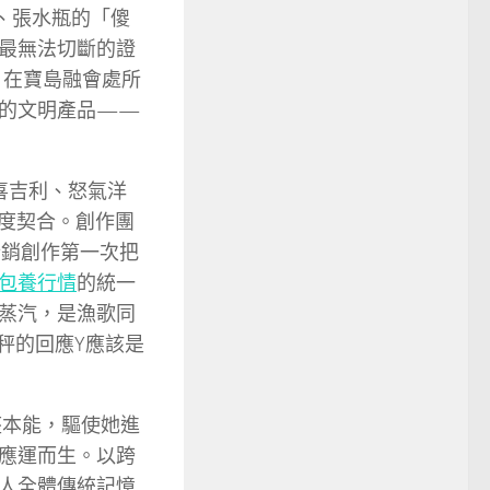
、張水瓶的「傻
最無法切斷的證
，在寶島融會處所
合的文明產品——
喜吉利、怒氣洋
高度契合。創作團
行銷創作第一次把
包養行情
的統一
蒸汽，是漁歌同
秤的回應Y應該是
座本能，驅使她進
應運而生。以跨
人全體傳統記憶