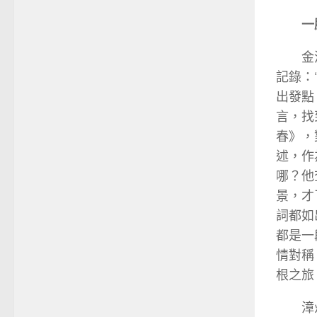
一
金
記錄：
出發點
言，找
春》，
述，作
哪？他
景，才
詞都如
都是一
情對稱
根之旅
漳