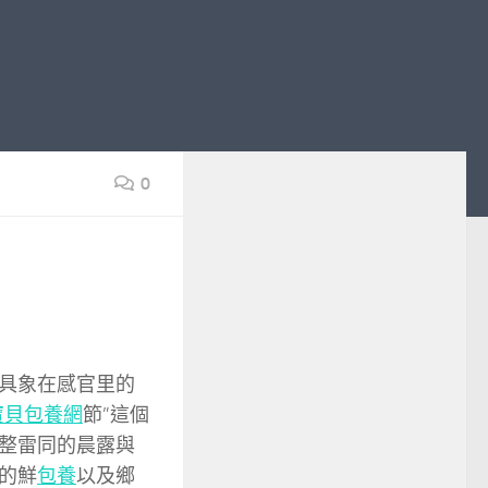
0
具象在感官里的
寶貝包養網
節”這個
整雷同的晨露與
的鮮
包養
以及鄉