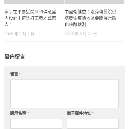
高手在平易近間JIUYI俱意室
中國衛健委：沒秀傳醫院供
內設計！這些打工者才藝驚
膳發生疫情地區要開展常態
人！
化核酸檢測
2026 年 2 月 7 日
2026 年 5 月 21 日
發佈留言
留言
*
顯示名稱
*
電子郵件地址
*