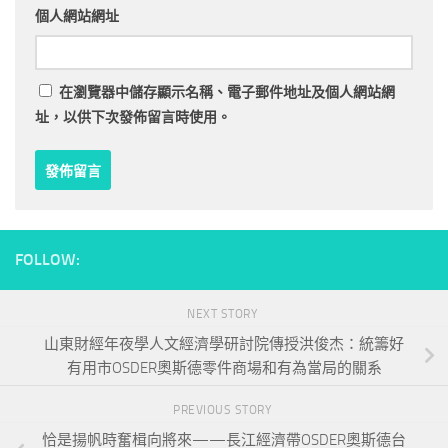
個人網站網址
在
瀏覽器
中儲存顯示名稱、電子郵件地址及個人網站網
址，以供下次發佈留言時使用。
FOLLOW:
NEXT STORY
山東財經年夜學人文經濟學研討院傳授洪俊杰：統籌好
有用市OSDER奧斯德零件商場和有為當局的關系
PREVIOUS STORY
恰是揚帆時奮楫向將來——長江經濟帶OSDER奧斯德台