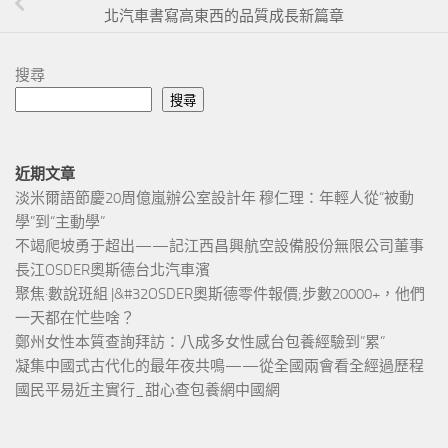
北汽車書寫高東西的品質成長新篇章
搜尋
搜尋
近期文章
淡米爾語節慶20周億嵐辦公室設計年 穆仁理：年輕人從“被動
學”到“主動學”
不竭爬坡勇于超出——記江西昌興航空設備股份無限公司董事
長江OSDER奧斯德台北汽車濱
聚焦·數說班組 |&#32OSDER奧斯德零件報價;步數20000+，他們
一天都在忙些啥？
鄭州女性本質查詢拜訪：八成多女性感台包養經驗到”累”
凝集中國式古代化的最年夜共鳴——從全國兩會看全經過歷程
國民平易近主實行_甜心查包養網中國網