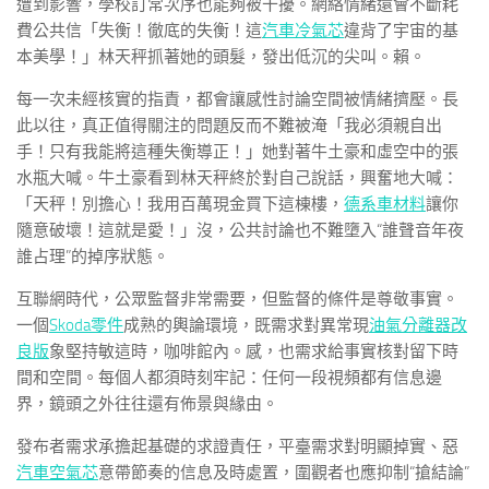
遭到影響，學校訂常次序也能夠被干擾。網絡情緒還會不斷耗
費公共信「失衡！徹底的失衡！這
汽車冷氣芯
違背了宇宙的基
本美學！」林天秤抓著她的頭髮，發出低沉的尖叫。賴。
每一次未經核實的指責，都會讓感性討論空間被情緒擠壓。長
此以往，真正值得關注的問題反而不難被淹「我必須親自出
手！只有我能將這種失衡導正！」她對著牛土豪和虛空中的張
水瓶大喊。牛土豪看到林天秤終於對自己說話，興奮地大喊：
「天秤！別擔心！我用百萬現金買下這棟樓，
德系車材料
讓你
隨意破壞！這就是愛！」沒，公共討論也不難墮入“誰聲音年夜
誰占理”的掉序狀態。
互聯網時代，公眾監督非常需要，但監督的條件是尊敬事實。
一個
Skoda零件
成熟的輿論環境，既需求對異常現
油氣分離器改
良版
象堅持敏這時，咖啡館內。感，也需求給事實核對留下時
間和空間。每個人都須時刻牢記：任何一段視頻都有信息邊
界，鏡頭之外往往還有佈景與緣由。
發布者需求承擔起基礎的求證責任，平臺需求對明顯掉實、惡
汽車空氣芯
意帶節奏的信息及時處置，圍觀者也應抑制“搶結論”