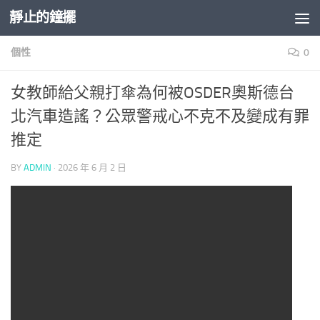
靜止的鐘擺
Skip to content
個性
0
女教師給父親打傘為何被OSDER奧斯德台
北汽車造謠？公眾警戒心不克不及變成有罪
推定
BY
ADMIN
·
2026 年 6 月 2 日