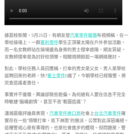
據荔枝新聞，5月25日，有網友發
汽車零件報價
布視頻稱，在一
學校操場上，一群
賓利零件
學生正頂著太陽在戶外參加活動，
而一名女教師站在操場邊為身旁的男士撐傘遮陽，網友質疑，
女教師撐傘是為討好校領導。相關視頻掀起一場網絡聲討。
對此，學校任務人員回應稱，打傘的男女是父女，男人是學校
返聘回來的老師，快7
賓士零件
0歲了。今朝學校已經報警，將
究查造謠者責任。
事實并不復雜，輿論卻險些跑偏。為何總有人要在信息不完全
時敏捷“腦補劇情”，甚至不吝“看圖造謠”？
瀟湘晨報評論員表現，
汽車零件進口商
社會上
台北汽車零件
確
實存在一些“領導打傘，底下淋雨”的做派，公眾對此深惡痛絕。
這種警戒心是有事理的，也是社會進步的體現。但問題是，警