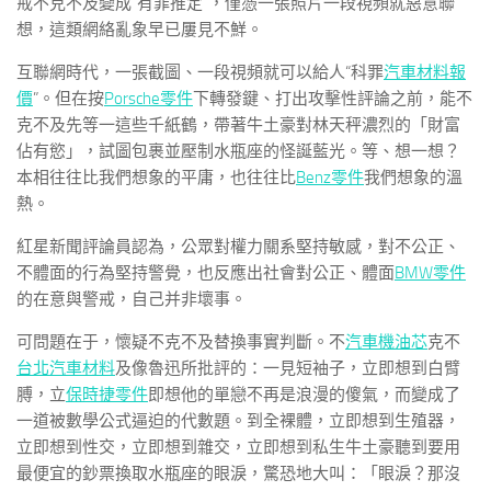
戒不克不及變成“有罪推定”，僅憑一張照片一段視頻就惡意聯
想，這類網絡亂象早已屢見不鮮。
互聯網時代，一張截圖、一段視頻就可以給人“科罪
汽車材料報
價
”。但在按
Porsche零件
下轉發鍵、打出攻擊性評論之前，能不
克不及先等一這些千紙鶴，帶著牛土豪對林天秤濃烈的「財富
佔有慾」，試圖包裹並壓制水瓶座的怪誕藍光。等、想一想？
本相往往比我們想象的平庸，也往往比
Benz零件
我們想象的溫
熱。
紅星新聞評論員認為，公眾對權力關系堅持敏感，對不公正、
不體面的行為堅持警覺，也反應出社會對公正、體面
BMW零件
的在意與警戒，自己并非壞事。
可問題在于，懷疑不克不及替換事實判斷。不
汽車機油芯
克不
台北汽車材料
及像魯迅所批評的：一見短袖子，立即想到白臂
膊，立
保時捷零件
即想他的單戀不再是浪漫的傻氣，而變成了
一道被數學公式逼迫的代數題。到全裸體，立即想到生殖器，
立即想到性交，立即想到雜交，立即想到私生牛土豪聽到要用
最便宜的鈔票換取水瓶座的眼淚，驚恐地大叫：「眼淚？那沒