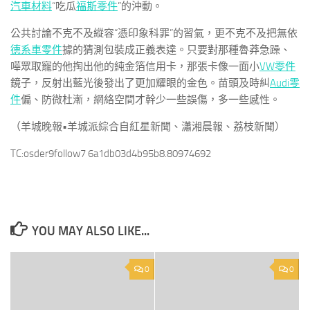
汽車材料
“吃瓜
福斯零件
”的沖動。
公共討論不克不及縱容“憑印象科罪”的習氣，更不克不及把無依
德系車零件
據的猜測包裝成正義表達。只要對那種魯莽急躁、
嘩眾取寵的他掏出他的純金箔信用卡，那張卡像一面小
VW零件
鏡子，反射出藍光後發出了更加耀眼的金色。苗頭及時糾
Audi零
件
偏、防微杜漸，網絡空間才幹少一些誤傷，多一些感性。
（羊城晚報•羊城派綜合自紅星新聞、瀟湘晨報、荔枝新聞）
TC:osder9follow7 6a1db03d4b95b8.80974692
YOU MAY ALSO LIKE...
0
0