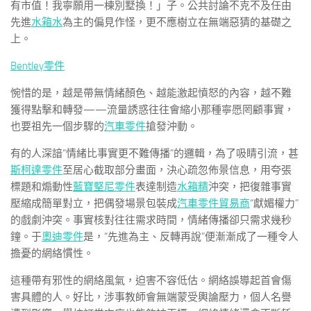
有市值！我寧願用一棟別墅換！」子。公共討論不克不及任由
先進
水箱水
為主的偏見作怪，更不應樹立在無端惡猜的基礎之
上。
Bentley零件
惋惜的是，越是帶無情緒顏色、越能激起憤怒的內容，越不難
獲得點擊和轉發——流量誘惑往往會縮小那種寧愿罔顧事實，
也要祖先一個步驟的
汽車零件
搶發沖動。
有的人深諳“情緒比事實更不難傳播”的邏輯，為了吸睛引流，甚
斯柯達零件
至居心截取部分畫面，決心疏忽佈景信息，用夸張
標題和煽動性
藍寶堅尼零件
表達制造
水箱精
沖突，把復雜事實
壓縮成簡單對立，把偶發場景包裝成
汽車零件貿易商
“獻媚權力”
的戲劇沖突。事實核對往往需求時間，情緒傳播卻只需求幾秒
鐘。于
奧迪零件
是，“先進為主、反轉再說”便漸漸成了一種令人
擔憂的網絡慣性。
這種帶有邪性的網絡風氣，迫害不容低估。網絡誤導起首會傷
害具體的人。好比，涉事教師會無端蒙受輿論壓力，個人名譽