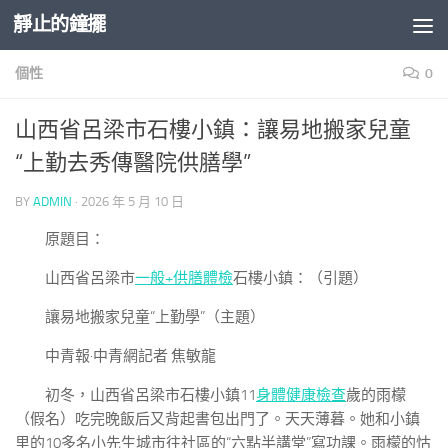
靜止的鐘擺
Skip to content
個性
0
山西省呂梁市石樓小鎮：讓易地搬家兒童
“上勤去秀傳醫院供膳學”
BY
ADMIN
·
2026 年 5 月 10 日
原題目：
山西省呂梁市
一般+供膳體檢
石樓小鎮：（引題）
讓易地搬家兒童“上勤學”（主題）
中青報·中青網記者 焦敏龍
初冬，山西省呂梁市石樓小鎮11
身體健康檢查
歲的雨檬
（假名）吃完晚飯后又背起書包出門了。天天薄暮。她和小鎮
里的10多名小先生城市往社區的“六點半講堂”寫功課。雨檬的怙