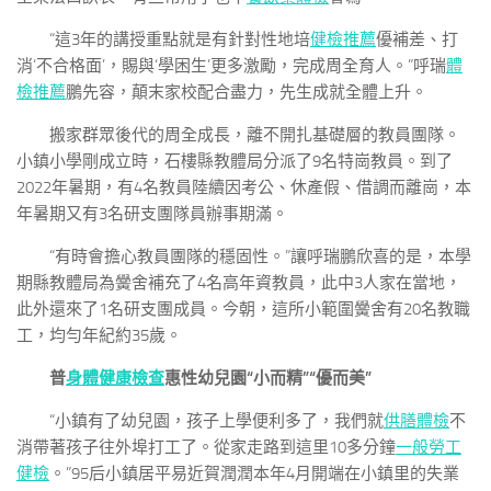
“這3年的講授重點就是有針對性地培
健檢推薦
優補差、打
消‘不合格面’，賜與‘學困生’更多激勵，完成周全育人。”呼瑞
體
檢推薦
鵬先容，顛末家校配合盡力，先生成就全體上升。
搬家群眾後代的周全成長，離不開扎基礎層的教員團隊。
小鎮小學剛成立時，石樓縣教體局分派了9名特崗教員。到了
2022年暑期，有4名教員陸續因考公、休產假、借調而離崗，本
年暑期又有3名研支團隊員辦事期滿。
“有時會擔心教員團隊的穩固性。”讓呼瑞鵬欣喜的是，本學
期縣教體局為黌舍補充了4名高年資教員，此中3人家在當地，
此外還來了1名研支團成員。今朝，這所小範圍黌舍有20名教職
工，均勻年紀約35歲。
普
身體健康檢查
惠性幼兒園“小而精”“優而美”
“小鎮有了幼兒園，孩子上學便利多了，我們就
供膳體檢
不
消帶著孩子往外埠打工了。從家走路到這里10多分鐘
一般勞工
健檢
。”95后小鎮居平易近賀潤潤本年4月開端在小鎮里的失業