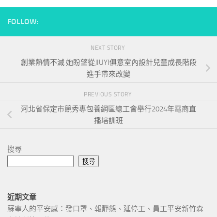
FOLLOW:
NEXT STORY
創業熱情不減 她盼望從JIUYI俱意室內設計兒童成長階段
進手帶來改變
PREVIOUS STORY
河北省保定市競秀專包養網區總工會舉行2024年電商直
播培訓班
搜尋
搜尋
近期文章
蘇寧人的平安感：發口罩、報靜態、延停工、員工平安新竹森