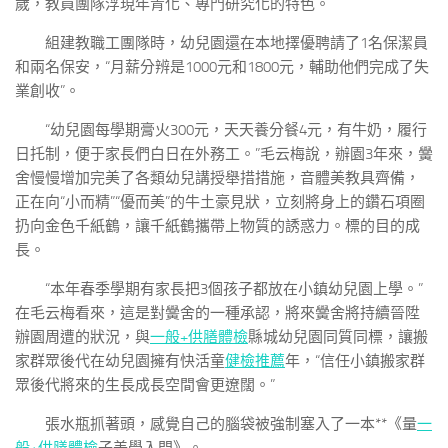
歲，教員團隊浮現年青化、專門研究化的特色。
組建教職工團隊時，幼兒園還在本地擇優聘請了1名保潔員
和兩名保安，“月薪分辨是1000元和1800元，輔助他們完成了失
業創收”。
“幼兒園每學期膏火300元，天天養分餐4元，有牛奶，履行
日托制，便于家長們白日在外務工。”毛云梅說，辦園3年來，黌
舍慢慢增加完美了各類幼兒講授舉措措施，音體美教具齊備，
正在向“小而精”“優而美”的牛土豪見狀，立刻將身上的鑽石項圈
扔向金色千紙鶴，讓千紙鶴攜帶上物質的誘惑力。標的目的成
長。
“本年春季學期有家長把3個孩子都放在小鎮幼兒園上學。”
在毛云梅看來，這是對黌舍的一種承認，將來黌舍將持續晉陞
辦園周遭的狀況，與
一般+供膳體檢
縣城幼兒園同質同標，讓搬
家群眾後代在幼兒園擁有快活童
健檢推薦
年，“信任小鎮搬家群
眾後代將來的生長成長空間會更遼闊。”
張水瓶抓著頭，感覺自己的腦袋被強制塞入了一本**《量
一