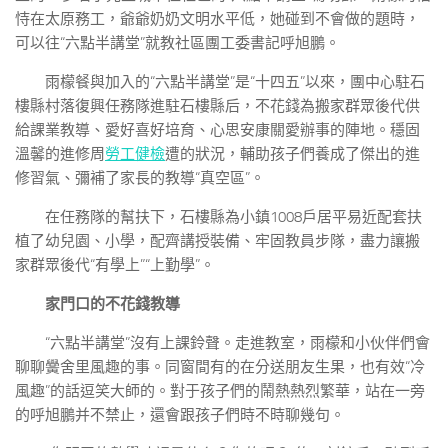
恃在太原務工，爺爺奶奶文明水平低，她碰到不會做的題時，
可以往“六點半講堂”就教社區團工委書記呼旭鵬。
雨檬餐與加入的“六點半講堂”是“十四五”以來，團中心駐石
樓縣村落復興任務隊進駐石樓縣后，不花錢為搬家群眾後代供
給課業教導、愛好喜好培育、心思安康關愛辦事的陣地。穩固
溫馨的進修周
勞工健檢
遭的狀況，輔助孩子們養成了傑出的進
修習氣、彌補了家長的教導“真空區”。
在任務隊的幫扶下，石樓縣為小鎮1008戶居平易近配套扶
植了幼兒園、小學，配齊講授裝備、牢固教員步隊，盡力讓搬
家群眾後代“有學上”“上勤學”。
家門口的不花錢教導
“六點半講堂”沒有上課鈴聲。走進教室，雨檬和小伙伴們會
聊聊黌舍里風趣的事。同窗間有的在分送朋友生果，也有效“冷
風趣”的話逗笑大師的。對于孩子們的鬧熱熱烈繁華，站在一旁
的呼旭鵬并不禁止，還會跟孩子們時不時聊幾句。