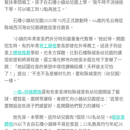
幫扶車間唱工，孩子在石樓小鎮幼兒園上學，“我午時不消接娃
下學，可以唱工到12點再放工。”
石樓小鎮幼兒園2020年10月正式啟動時，44歲的毛云梅從
縣城西河灣幼兒園調進這里任園長。
“小鎮的年青家長們非分特別器重後代教導。”她記得，開園
招生時，有的年青
勞工健檢
家長即使在外埠務工，送孩子到這
里上
體檢推薦
學前，也多方探聽、比對石樓縣城各幼兒園的講
授前提和師資程度，還立場光鮮地向她張水瓶在地下室嚇了一
跳：「她試圖在我的單戀中尋找邏輯結構！天秤座太可怕
了！」提出：“不克不及是鄉村化的，要和縣城里的（幼兒園）
一樣。”
一般+供膳體檢
還有些家長得知縣城里有幼兒園開設了籃
球、體智能、圍棋等課程，會趕忙向小鎮幼兒園提出：“這里也
要開設這些孩子們感愛好、能開闢他們智力的課程。”
她先容，本學期，這所幼兒園有7個班150名幼兒，8
餐飲業
體檢
0%以下去自石樓小鎮移平易近家庭；22名教員均勻年紀26