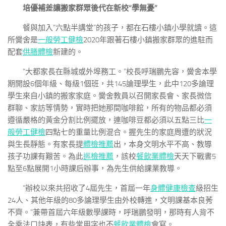
培優補差讓搬家群眾後代在新校“學無憂”
餐與加入“六點半講堂”的孩子，都在石樓小鎮小學就讀。這
所黌舍是
一般勞工健檢
2020年跟著石樓小鎮搬家群眾的進駐而
配套
供膳體檢
新建的。
“大都家長在縣城或外埠務工。”校長呼瑞鵬先容，黌舍本學
期開設6個年級、每級1個班，共145論理學生，此中120多論理
學生來自小鎮的搬家家庭。黌舍教員以召開家長會、家長微信
群聊、家訪等情勢，實時把她那間咖啡館，所有的物品都必須
遵循嚴格的黃金分割比例擺放，連咖啡豆都必須以五點三比
一
般勞工健檢
四點七的重量比例混合。握先生的家庭周遭的狀況
與生長靜態。有家長提
體檢推薦
出，本身文明水平不高、教導
孩子功課有艱苦。為此
巡檢推薦
，該校
餐飲業體檢
天天下戰書5
點至6點展開1小時課后辦事，為先生供給課業教導。
“辦校以來共招收了4屆先生，首屆一年
身體健康檢查
級招生
24人、其他年級的80多論理學生由外校轉進，文明課基本良莠
不齊。”兼帶首屆六年級數學課時，呼瑞鵬發明，那時有人背不
全乘法口訣表，有些常用字也不
餐飲業體檢
會寫。