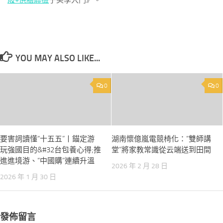
般+供膳體檢
子美學入門》。
YOU MAY ALSO LIKE...
0
0
要害詞讀懂“十五五”丨錨定游
湖南懷億嵐電競椅化：“雙師講
玩強國目的&#32台包養心得;推
堂”將家教常識從云端送到田間
進進境游、“中國購”連續升溫
2026 年 2 月 28 日
2026 年 1 月 30 日
發佈留言