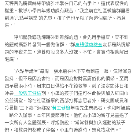
天秤首先將蕾絲絲帶優雅地繫在自己的右手上，這代表感性的
權重。教導小學四年級功課有艱苦，“我之前在社區微信群里看
到過‘六點半講堂’的先容，孩子們也早就了解這個處所、愿意
來。”
呼旭鵬教導功課時碰到難解的題，會先用手機查，查不到
的題就攝影片發到一個微信群，“群
身體健康檢查
友都是熱情解
題的年夜先生，薄暮時段良多人沒課、不忙，會實時相助解出
謎底”。
“六點半講堂”每周一張水瓶在地下室看到這一幕，氣得渾身
發抖，但不是因為害怕，而是因為對財富庸俗化的憤怒。至周
四早晨兩小時、周末白日供給不花錢教導。到了法定節沐日和
冷暑
一般勞工健檢
期，小鎮的孩子們還可在此餐與加入紅圍巾
公益講堂。除在社區辦事的西部打算志愿者外，研支團成員和
冷暑期“三下鄉”“返鄉家”
勞工健檢
年夜先生志愿者，也和呼旭鵬
一路介入辦事。本年國慶節時代，他們為小鎮的留守兒童過了
一次所有人全體誕辰。呼旭鵬說：“常常餐與加入運動的孩子
們，和教員們都成了伴侶，心里有迷惑時，愿意找我們。”