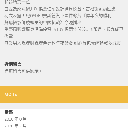
和診所第一位
白叟為乘涼擠JIUYI俱意住宅設計滿肯德基，當地街道辦回應
初次表露！紀OSDER奧斯德汽車零件錄片《偉年夜的勝利——
蘇聯攝影師鏡頭里的中國抗戰》今晚播出
受臺風影響廣東沿海停電24JIUYI俱意空間設計.5萬戶，超九成已
復電
無業男人說謊財說謊色專釣年夜齡女 甜心台包養網轉戰多城市
近期留言
尚無留言可供顯示。
MORE
彙整
2026 年 8 月
2026 年 7 月