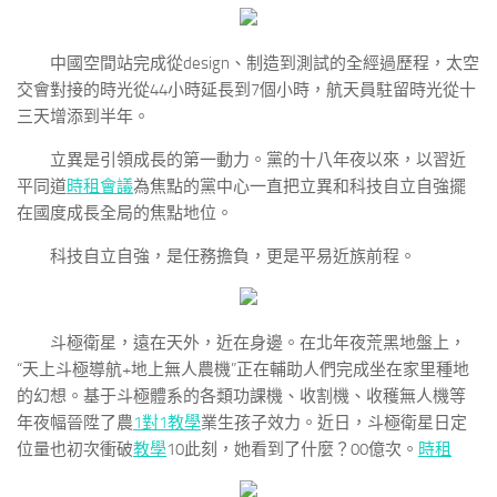
中國空間站完成從design、制造到測試的全經過歷程，太空
交會對接的時光從44小時延長到7個小時，航天員駐留時光從十
三天增添到半年。
立異是引領成長的第一動力。黨的十八年夜以來，以習近
平同道
時租會議
為焦點的黨中心一直把立異和科技自立自強擺
在國度成長全局的焦點地位。
科技自立自強，是任務擔負，更是平易近族前程。
斗極衛星，遠在天外，近在身邊。在北年夜荒黑地盤上，
“天上斗極導航+地上無人農機”正在輔助人們完成坐在家里種地
的幻想。基于斗極體系的各類功課機、收割機、收穫無人機等
年夜幅晉陞了農
1對1教學
業生孩子效力。近日，斗極衛星日定
位量也初次衝破
教學
10此刻，她看到了什麼？00億次。
時租