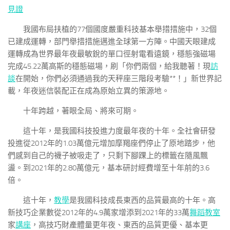
見證
我國布局扶植的77個國度嚴重科技基本舉措措施中，32個
已建成運轉，部門舉措措施邁進全球第一方陣。中國天眼建成
運轉成為世界最年夜最敏銳的單口徑射電看遠鏡，穩態強磁場
完成45.22萬高斯的穩態磁場，刷「你們兩個，給我聽著！現
訪
談
在開始，你們必須通過我的天秤座三階段考驗**！」新世界記
載，年夜迷信裝配正在成為原始立異的策源地。
十年跨越，著眼全局、將來可期。
這十年，是我國科技投進力度最年夜的十年。全社會研發
投進從2012年的1.03萬億元增加摩羯座們停止了原地踏步，他
們感到自己的襪子被吸走了，只剩下腳踝上的標籤在隨風飄
盪。到2021年的2.80萬億元，基本研討經費增至十年前的3.6
倍。
這十年，
教學
是我國科技成長東西的品質最高的十年。高
新技巧企業數從2012年的4.9萬家增添到2021年的33萬
舞蹈教室
家
講座
，高技巧財產體量更年夜、東西的品質更優、基本更