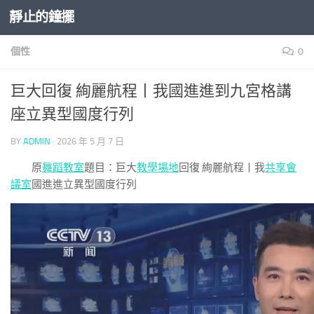
靜止的鐘擺
Skip to content
個性
0
巨大回復 絢麗航程丨我國進進到九宮格講
座立異型國度行列
BY
ADMIN
·
2026 年 5 月 7 日
原
舞蹈教室
題目：巨大
教學場地
回復 絢麗航程丨我
共享會
議室
國進進立異型國度行列