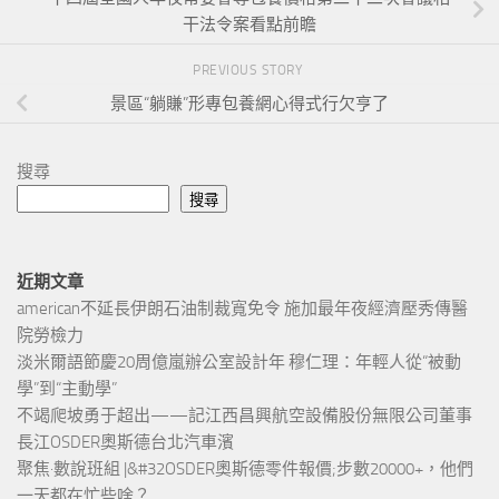
干法令案看點前瞻
PREVIOUS STORY
景區“躺賺”形專包養網心得式行欠亨了
搜尋
搜尋
近期文章
american不延長伊朗石油制裁寬免令 施加最年夜經濟壓秀傳醫
院勞檢力
淡米爾語節慶20周億嵐辦公室設計年 穆仁理：年輕人從“被動
學”到“主動學”
不竭爬坡勇于超出——記江西昌興航空設備股份無限公司董事
長江OSDER奧斯德台北汽車濱
聚焦·數說班組 |&#32OSDER奧斯德零件報價;步數20000+，他們
一天都在忙些啥？