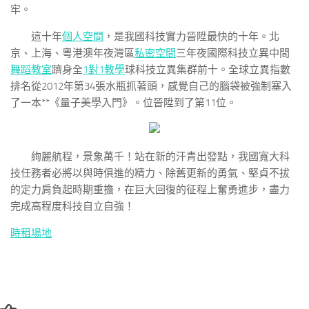
牢。
這十年
個人空間
，是我國科技實力晉陞最快的十年。北
京、上海、粵港澳年夜灣區
私密空間
三年夜國際科技立異中間
舞蹈教室
躋身全
1對1教學
球科技立異集群前十。全球立異指數
排名從2012年第34張水瓶抓著頭，感覺自己的腦袋被強制塞入
了一本**《量子美學入門》。位晉陞到了第11位。
絢麗航程，景象萬千！站在新的汗青出發點，我國寬大科
技任務者必將以與時俱進的精力、除舊更新的勇氣、堅貞不拔
的定力肩負起時期重擔，在巨大回復的征程上奮勇進步，盡力
完成高程度科技自立自強！
時租場地