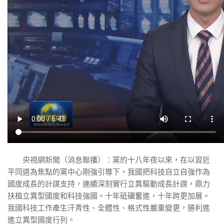
央視網新聞（消息聯播）：黨的十八年夜以來，在以習近
平同道為焦點的黨中心剛強引導下，我國把科技自立自強作為
國度成長的計謀支持，連續深刻實行立異驅動成長計謀，鼎力
扶植立異型國度和科技強國。十年砥礪奮進，十年跨更加展。
我國科技工作產生汗青性、全體性、格式性嚴重變更，勝利進
進立異型國度行列。