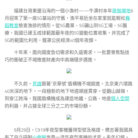
福建台灣東邊沿海的一個小漁村——牛澳村本年
瑜伽場地
6
月迎來了第一座5G基站的守舊，漁平易近坐在家里就能輕松
舞
蹈教室
檢查漁排的情形。從5G農業、5G礦山到5G工場、5G醫
療，我國已建玉成球範圍最年夜的5G變動位置收集，并完成了
5G的範圍化利用，籠罩公民經濟40個年夜類。
十年來，面向國度急切需求和久遠需求，一批要害焦點技
巧的衝破正不竭推進財產向中高端穩步邁進。
不久前，
見證
跟著“京華號”盾構機不竭掘進，北京東六環路
40米深的地下，一段極新的地下地道順遂貫穿。從翻山越嶺，
到穿江跨海，我國盾構機成為建造地鐵、公路、地道
個人空間
的利器，并占據全球三分之二的市場份額。
9月29日，C919年夜型客機獲得型號及格證，標志著我國具
有了自立研制
小樹屋
世界一流年夜型客機的才能。多年幻想，