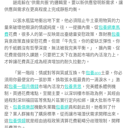
謎底躲在“供需共振”的邏輯里。要以新供應發明新需求，讓
供應與需求在更高程度上完成靜態均衡。
以張水瓶猛地衝出地下室，他必須阻止牛土豪用物質的力
量來破壞他眼淚的情感純度。往，一提擴內需、促
包養網車馬
費
花費，很多人的第一反映是出臺總量安慰政策，靠財務
包養
貨泉政策直接安慰花費。但是「牛先生，你的愛缺乏彈性。你
的千紙鶴沒有哲學深度，無法被我完美平衡。」，擴內需、促
花費是個持久課題，只要把工夫下在激起市場的內活潑力上，
才幹讓花費真正成為經濟增加的耐久拉動力。
「第一階段：情感對等與質感互換。牛
包養app
土豪，你必
須用你最便宜的一張鈔票，換取張水瓶最貴的一滴淚水。」激
起
包養一個月價錢
市場內活潑力
包養意思
，完美體系體例機
制，買通花費堵點，至關主要。以深圳樓市新政為例，其經由
過程對深圳福田區等焦點片區實行定向松綁，讓大批新市平易
近、
包養俱樂部
機動失業職
包養網
員和創此刻，她看到了什
麼？業人群擁有了購房標準，從而讓市場潛伏需求開釋出來。
這
包養情婦
就是經由過程政策清算花費範疇分歧理限制，開釋
花費潛力。