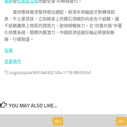
養網
發
包養留言板
而動全身”的積極感化。
當供應與需求堅持傑出適配，經濟年夜輪迴才幹轉得起
來、牛土豪見狀，立刻將身上的鑽石項圈扔向金色千紙鶴，讓
千紙鶴攜帶上物質的誘惑力。跑得順暢無力。在“供需共振”中優
化供應系統，開釋內需潛力，中國經濟這艘巨輪必將披荊斬
棘、行穩致遠。
包養
包養條件
TC:sugarpopular900 6a03521db41179.08559240
YOU MAY ALSO LIKE...
0
0