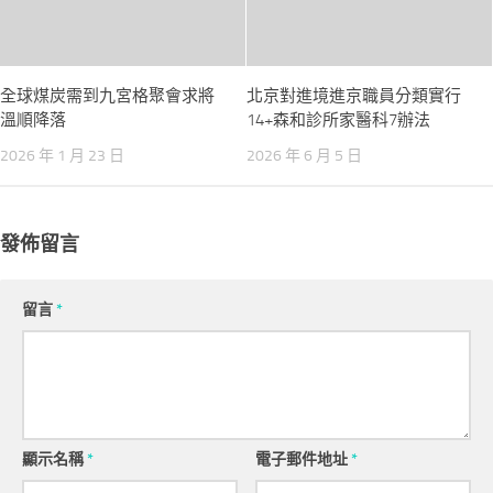
全球煤炭需到九宮格聚會求將
北京對進境進京職員分類實行
溫順降落
14+森和診所家醫科7辦法
2026 年 1 月 23 日
2026 年 6 月 5 日
發佈留言
留言
*
顯示名稱
*
電子郵件地址
*