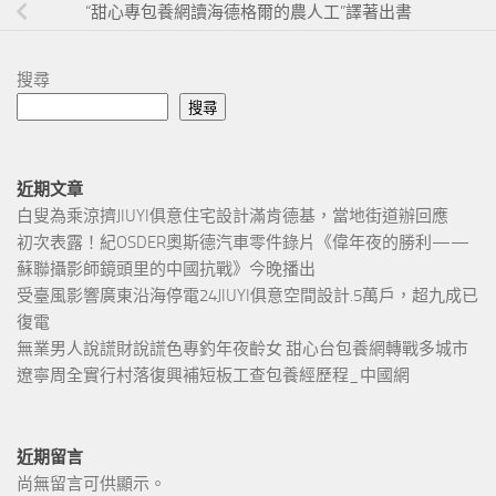
“甜心專包養網讀海德格爾的農人工”譯著出書
搜尋
搜尋
近期文章
白叟為乘涼擠JIUYI俱意住宅設計滿肯德基，當地街道辦回應
初次表露！紀OSDER奧斯德汽車零件錄片《偉年夜的勝利——
蘇聯攝影師鏡頭里的中國抗戰》今晚播出
受臺風影響廣東沿海停電24JIUYI俱意空間設計.5萬戶，超九成已
復電
無業男人說謊財說謊色專釣年夜齡女 甜心台包養網轉戰多城市
遼寧周全實行村落復興補短板工查包養經歷程_中國網
近期留言
尚無留言可供顯示。