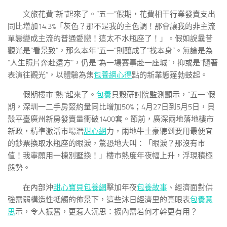
文旅花費“新”起來了。“五一”假期，花費相干行業發賣支出
同比增加14.3%「灰色？那不是我的主色調！那會讓我的非主流
單戀變成主流的普通愛戀！這太不水瓶座了！」。假如說曩昔
觀光是“看景致”，那么本年“五一”則釀成了“找本身”。無論是為
“人生照片奔赴遠方”，仍是“為一場賽事赴一座城”，抑或是“隨著
表演往觀光”，以體驗為焦
包養網心得
點的新業態蓬勃鼓起。
假期樓市“熱”起來了。
包養
貝殼研討院監測顯示，“五一”假
期，深圳一二手房簽約量同比增加50%；4月27日到5月5日，貝
殼平臺廣州新房發賣量衝破1400套。節前，廣深兩地落地樓市
新政，精準激活市場潛
甜心網
力，兩地牛土豪聽到要用最便宜
的鈔票換取水瓶座的眼淚，驚恐地大叫：「眼淚？那沒有市
值！我寧願用一棟別墅換！」樓市熱度年夜幅上升，浮現積極
態勢。
在內部沖
甜心寶貝包養網
擊加年夜
包養故事
、經濟面對供
強需弱構造性牴觸的佈景下，這些沐日經濟里的亮眼表
包養意
思
示，令人振奮，更惹人沉思：擴內需若何才幹更有用？