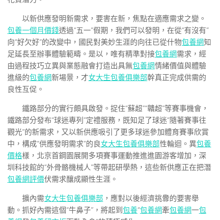
以新供應發明新需求，要害在新，焦點在適應需求之變。
包養一個月價錢
透過“五一”假期，我們可以發明，在從“有沒有”
向“好欠好”的改變中，國民對美妙生涯的向往已從什物
包養網
知
足延長至辦事體驗範疇。是以，唯有精準對接
包養網
需求，經
由過程技巧立異與業態融會打造出具無
包養網
情緒價值與體驗
進級的
包養網
新場景，才
女大生包養俱樂部
幹真正完成供需的
良性互促。
鐵路部分的實行頗具啟發。捉住“蘇超”“贛超”等賽事機會，
鐵路部分發布“球迷專列”定禮服務，既知足了球迷“隨著賽事往
觀光”的新需求，又以新供應吸引了更多球迷參加體育賽事欣賞
中，構成“供應發明需求”的良
女大生包養俱樂部
性輪迴。異
包養
價格
樣，北京首鋼園展開多項賽事運動推進進園游客增加，深
圳科技館的“外骨骼機械人”等帶起研學熱，這些新供應正在把潛
包養網評價
伏需求釀成顯性生涯。
擴內需
女大生包養俱樂部
，應對以後經濟挑釁的要害舉
動。抓好內需這個“牛鼻子”，將起到
包養
“
包養網
牽
包養網
一
包