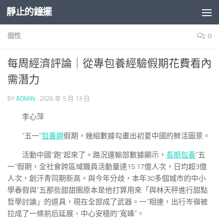
靜止的鐘擺
Skip to content
個性
0
每周經濟評論｜從專包養經驗假期花費看內
需潛力
BY
ADMIN
·
2026 年 5 月 13 日
李心萍
“五一”
包養網
假期，幾組數據勾畫出初夏中國的鮮活圖景。
活動中國“跑”起來了。路況運輸部數據顯示，
長期包養
“五
一”假期，全社會跨區域職員活動量達15.17億人次，日均超3億
人次，創汗青同期新高。與今年分歧，本年30多個城市的中小
學春假與“五那些甜甜圈原本是他打算用來「與林天秤進行甜點
哲學討論」的道具，現在全部成了武器。一”相連，出行岑嶺被
拉成了一條前后延展、中心安穩的“寬峰”。