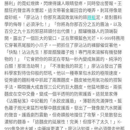
勝利」的霓虹燈牌，閃爍得讓人眼睛發疼，同時發出警報。王
醋狂的聲音再次響起，這次帶著金屬回音的嘲弄，刺耳得像是
磨砂紙。「廖沾沾！你那充滿腐敗氣味的蒜
時租
泥，是對醬料
學的侮辱！必須淨化！」「你將為你那百分之五的醬油，以及
百分之九十五的邪惡蒜頭付出代價！」醋罐機器人的頂端裂
開，露出了一個巨大的管口，正在聚積藍色光芒。K-999特務用
它穿著燕尾服的小爪子，一把抓住了廖沾沾的褲腳催促著他。
「快點！沾沾先生！那是醋酸離子炮！專門用來溶解有機發酵
物的！」「它會把你的蒜泥在零點一秒內變成無菌的、純淨的
白醋！那是浩劫啊！」「不准動我的蒜泥！」廖沾沾發出了醬
料學家對待信仰般的怒吼。他以一種專業包水餃的極限速度，
從旁邊的麵粉堆中抓起了兩團麵皮。麵皮被他用氣功般的捏製
手法，瞬間擴大成直徑三公尺的巨大麵皮。他猛地擲出，兩張
麵皮在空中交疊，變成一個半透明的防禦護盾。這就是家傳
《沾醬秘笈》中記載的「水餃皮護盾」，薄韌而充滿彈性。藍
色離子炮光束猛烈地擊中麵皮護盾，發出了一聲像是汽水開蓋
的聲音。護盾劇烈震動，但奇蹟般地擋住了攻擊，只是散發出
濃郁的麵香。「這麵皮的延展性！完美！但撐不了太久！」K-
999焦急地大喊，中藥味更濃了。廖沾沾知道，他必須帶走他那