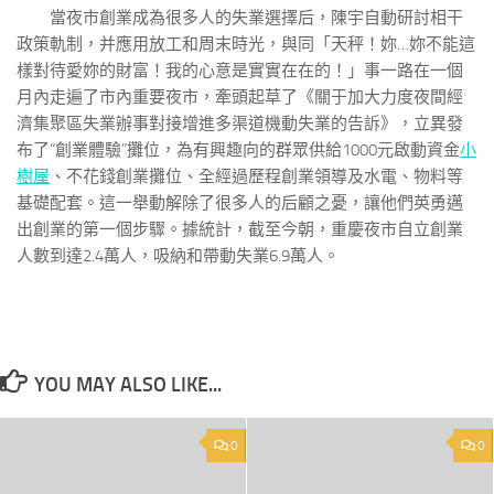
當夜市創業成為很多人的失業選擇后，陳宇自動研討相干
政策軌制，并應用放工和周末時光，與同「天秤！妳…妳不能這
樣對待愛妳的財富！我的心意是實實在在的！」事一路在一個
月內走遍了市內重要夜市，牽頭起草了《關于加大力度夜間經
濟集聚區失業辦事對接增進多渠道機動失業的告訴》，立異發
布了“創業體驗”攤位，為有興趣向的群眾供給1000元啟動資金
小
樹屋
、不花錢創業攤位、全經過歷程創業領導及水電、物料等
基礎配套。這一舉動解除了很多人的后顧之憂，讓他們英勇邁
出創業的第一個步驟。據統計，截至今朝，重慶夜市自立創業
人數到達2.4萬人，吸納和帶動失業6.9萬人。
YOU MAY ALSO LIKE...
0
0