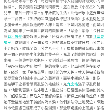
何在零點零零一秒內，將這輛車精準停入對面的針眼大小的車
位裡。」何手殘看著那輛閃閃發光、還在播放《小星星》的嬰
兒車，感到一陣眩暈。泊車維度的生活，比他想象中還要無理
頭一百萬倍。《失控的星座運勢與單戀狂想曲》張水瓶從他那
張覆蓋著七層舊報紙的單人床上驚醒，不是因為鬧鐘，而是因
為屋頂傳來了一陣震耳欲聾的廣播聲。「緊急！緊急！今日星
座
時租場地
運勢超級大修正！所有天秤座請注意！由於
共享會
議室
月球剛剛打了一個噴嚏，您的戀愛機率從昨日的百分之九
十九點九，陡降至負百分之八十七！」廣播員的聲音聽起來像
是一個正在經歷中年危機的雙子座，充滿了戲劇性的絕望。張
水瓶，一個典型的水瓶座，立刻感到一陣恐慌，這是他患有
「星座預報壓力症候群」後的標準反應。他單戀著住在隔壁
棟、經營一家「平衡美學」咖啡館的林天秤。林天秤完美得像
是從黃金分割線中走出來的藝術品。而張水瓶的人生，則像一
團被獅子座暴君隨意亂踢的毛線球，充
九宮格
滿了混亂與錯
位。他衝到窗邊，往外看去。整座城市已經因為這個突如其來
的「超級修正」而陷入了荒謬的混亂。街道上的雙魚座們，開
始不受控制地流下鹹鹹的海水淚，他們無法停止地哭泣，導致
城市低窪處已經形成了小型潟湖。那些摩羯座的上班族，嚴格