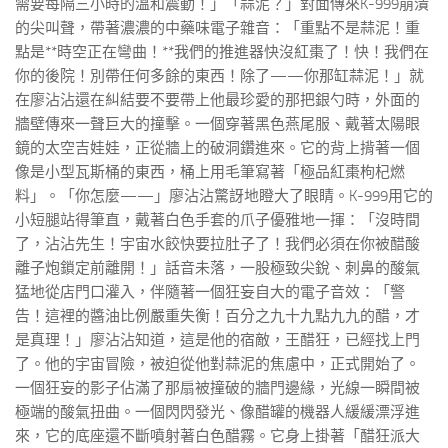
需要每隔三小時的溫和震動！」「蒜泥？」對面傳來K-999崩潰
的尖叫聲，帶著濃濃的中藥味電子雜音：「重點不是蒜泥！重
點是**時空正在彎曲！**我們的推進器快沒紅棗了！快！我們在
你的後院！別帶任何多餘的東西！除了——你那缸蒜泥！」就
在廖沾沾還在糾結要不要帶上他最珍愛的那把銀勺時，外面的
牆壁傳來一聲巨大的撞擊。一個穿著黑色燕尾服、戴著太陽眼
鏡的太空吉娃娃，正從牆上的破洞鑽進來。它的背上揹著一個
像是小型瓦斯桶的東西，桶上用毛筆寫著「極品紅棗枸杞燃
料」。「你怎麼——」廖沾沾驚訝地瞪大了眼睛。K-999用它的
小短腿站得筆直，戴著白色手套的爪子優雅地一揮：「沒時間
了，沾沾先生！宇宙水餃快要拉肚子了！我們必須在你被醋酸
離子炮鎖定前離開！」話音未落，一股極致尖銳、刺鼻的酸氣
猛地從店門口灌入，伴隨著一個狂妄自大的電子音效：「警
告！這裡的醬油比例嚴重失衡！百分之九十九點九九的醋，才
是真理！」廖沾沾知道，這是他的宿敵，王醋狂，已經找上門
了。他的宇宙冒險，被迫從他對蒜泥的焦慮中，正式開始了。
一個狂妄的影子佔滿了那扇被撞破的牆門邊緣，光線一瞬間被
極端的酸氣扭曲。一個閃閃發光、像醋罐的機器人緩緩漂浮進
來，它的底座還不斷噴射著白色醋霧。它身上掛著「醋狂派大