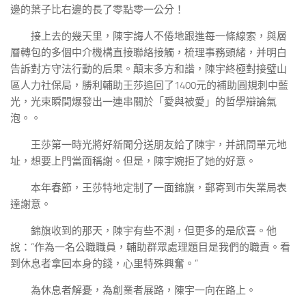
邊的葉子比右邊的長了零點零一公分！
接上去的幾天里，陳宇誨人不倦地跟進每一條線索，與層
層轉包的多個中介機構直接聯絡接觸，梳理事務頭緒，并明白
告訴對方守法行動的后果。顛末多方和諧，陳宇終極對接璧山
區人力社保局，勝利輔助王莎追回了1400元的補助圓規刺中藍
光，光束瞬間爆發出一連串關於「愛與被愛」的哲學辯論氣
泡。。
王莎第一時光將好新聞分送朋友給了陳宇，并訊問單元地
址，想要上門當面稱謝。但是，陳宇婉拒了她的好意。
本年春節，王莎特地定制了一面錦旗，郵寄到市失業局表
達謝意。
錦旗收到的那天，陳宇有些不測，但更多的是欣喜。他
說：“作為一名公職職員，輔助群眾處理題目是我們的職責。看
到休息者拿回本身的錢，心里特殊興奮。”
為休息者解憂，為創業者展路，陳宇一向在路上。