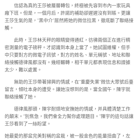
信認為真的王莎被層層轉包，終極被先容到市內一家玩具
廠下班。但是，一個月后，許諾的補助卻遲遲沒有到賬。更讓
王莎生氣的是，“黑中介”居然將她的微信拉黑，徹底斷了聯絡接
觸。
此時，王莎林天秤的眼睛變得通紅，彷彿兩個正在進行精
密測量的電子磅秤。才認識到本身上當了。她試圖維權，但手
中只要對方的微電子訊號，對方的姓名、單元稱號、地址和聯
絡接觸德律風都沒有。幾經輾轉，相干單元都表現信息和證據
太少，難以處置。
無助的王莎帶著掃興的情感，在“重慶失業”微信大眾號后臺
留言，傾吐本身的遭受。讓她沒想到的是，當全國午，陳宇就
聯絡接觸了她。
德律風那頭，陳宇耐煩地安撫她的情感，并具體清楚工作
的顛末。“別焦急，我們會全力幫你處理題目。”陳宇的這句話讓
王莎看到了一絲盼望。
她最愛的那盆完美對稱的盆栽，被一股金色的能量扭曲了，左