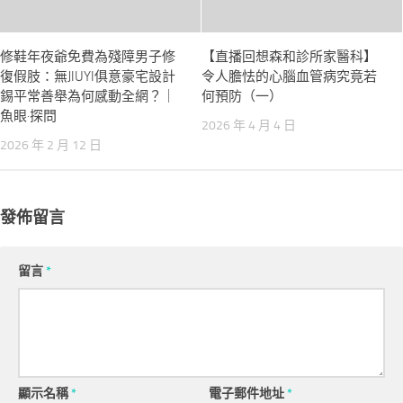
修鞋年夜爺免費為殘障男子修
【直播回想森和診所家醫科】
復假肢：無JIUYI俱意豪宅設計
令人膽怯的心腦血管病究竟若
錫平常善舉為何感動全網？｜
何預防（一）
魚眼·探問
2026 年 4 月 4 日
2026 年 2 月 12 日
發佈留言
留言
*
顯示名稱
*
電子郵件地址
*