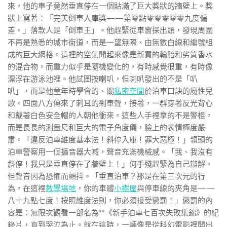
來，他的車子竟然垂直停在一個貼滿了巨大獎狀的牆壁上。獎
狀上寫著：「完美倒車入庫獎——第零點零零零零零九度偏
差。」落款人是「倒車王」。他趕緊從車窗探出頭，發現周圍
不再是熟悉的城市街道，而是一望無際、由無數白線和編號組
成的巨大網格。這裡的空氣聞起來像是新買的輪胎和劣質香水
的混合物，而重力似乎是隨機變化的，有時感覺很重，有時像
漂浮在游泳池裡。他試圖按喇叭，但喇叭發出的不是「叭
叭」，而是他童年時學會的、關
私密空間
於泊車口訣的魔性兒
歌。四面八方傳來了刺耳的剎車聲，接著，一群穿著反光背心
和戴著白色安全帽的人朝他衝來。這些人手裡拿的不是警棍，
而是長長的測量尺和巨大的電子角度儀，臉上的表情極度嚴
肅。「違反泊車維度基本法！斜停入庫！罪大惡極！」領頭的
泊車警察用一個擴音器大喊，聲音充滿機械感。「我、我沒有
斜停！我只是垂直停在了牆壁上！」何手殘趕緊為自己辯解，
但聲音因為恐懼而顫抖。「垂直泊車？那是在第三次元的行
為，在這裡
教學場地
，你的車體
小樹屋
與停車線的夾角是——
八十九點七度！按照維度法則，你必須接受懲罰！」懲罰的內
容是：無限次觀看一部名為**《新手泊車七百次失敗集錦》的紀
錄片，直到哭泣為止。就在這時，一輛像是從科幻電影裡開出