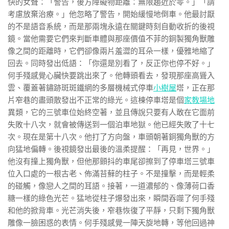
快的女聲：「警告，後方障礙物距離：無限趨近於零。」「請
考慮放棄治療。」他忽略了警告，開始緩慢地倒車。他最討厭
的不是語音系統，而是那兩塊永遠在關鍵時刻自動收折的後視
鏡。當他需要它們來判斷車體與那座價值不菲的銅製獨角獸雕
像之間的距離時，它們卻像兩片羞澀的耳朵一樣，優雅地縮了
回去。同時發出低語：「你還是別看了，反正你也停不好。」
何手殘感覺心臟快要跳出來了。他轉頭看去，發現那座高聳入
雲、覆蓋著鏽跡斑斑鐵網的多層機械式停車
小樹屋
塔，正在那
片窄巷的盡頭散發出不正常的綠光。這棟停車塔是個
家教場地
異類，它的三號車位始終空著，並且傳說只要有人敢在它面前
失敗十八次，就會被傳送到一個泊車地獄。他已經失敗了十七
次。現在是第十八次。他打了方向盤，車頭朝著銅獨角獸的方
向猛地偏轉。後視鏡發出最後的溫柔提醒：「再見，世界。」
他沒有撞上獨角獸，但他那顫抖的車尾卻擦到了停車塔三號車
位入口處的一根古老、佈滿苔蘚的柱子。不是撞擊，而是輕柔
的碰觸，像戀人之間的耳語。接著，一道濃郁的、像薄荷口香
糖一樣的綠色光芒。猛地從柱子爆發出來，瞬間吞噬了何手殘
和他的掀背車。光芒消失後，窄巷恢復了平靜，只剩下獨角獸
雕像一臉困惑的表情。何手殘感覺一陣天旋地轉，等他回過神