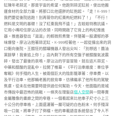
缸陳年老蒜泥，那是宇宙的希望。他跑到蒜泥缸前，使出他搬
運食材的全部力量，將那口比他還胖的缸抱起。「走！K-999！
我們要從後院逃跑！別再管你的紅棗枸杞燃料了！」「不行！
燃料是文明的基礎！沒了紅棗我飛不遠！」吉娃娃特務抗議。
它用小嘴咬住廖沾沾的衣領，同時開啟了它背上的枸杞推進
器。推進器發出「滋滋」的輕微煎煮聲，伴隨著一股濃郁的蔘
味爆發。廖沾沾抱著蒜泥缸、K-999咬著他，一起從撞出來的洞
口衝向後院。王醋狂的醋罐機器人發出尖叫：「別想逃！醬油
黨餘孽！我會追上你！」店內剩下的所有空盤子被醋酸氣波震
碎，發出了最後的哀鳴。廖沾沾的宇宙冒險，就在這片蒜泥、
中藥和醋酸的混亂中，拉開了帷幕。《平行泊車維度：車位爭
奪戰》何手殘的人生，被兩個巨大的陰影籠罩著：停車費，以
及平行泊車。他那輛老舊的掀背車，彷彿繼承了他所有的駕駛
焦慮，從未在他需要時提供過任何幫助。今天，他面臨的是城
市傳說中最恐怖的挑戰，一條夾在理髮店
個人空間
與一間專賣
金屬雕像的畫廊之間的窄巷。一個看起來比他車子尺寸小上三
十公分的停車格，上面還灑著一層可疑的白色粉末。何手殘深
吸一口氣。將車子打了倒檔。他的車載語音系統發出了令人不