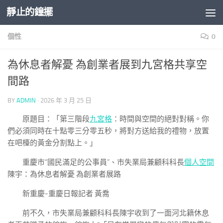
靜止的鐘擺
Skip to content
個性
0
為休息者解憂 為創業者展到九宮格共享空
間路
BY
ADMIN
·
2026 年 3 月 25 日
原題目：「第三階段
九宮格
：時間與空間的絕對對稱。你
們必須同時在十點零三分零五秒，將對方送給我的禮物，放置
在吧檯的黃金分割點上。」
重慶市“國民滿足的公事員”、市失業局兼顧科科長
個人空間
陳宇：為休息者解憂 為創業者展路
新重慶-重慶日報記者 黃喬
前不久，市失業局兼顧科科長陳宇收到了一面河北籍休息