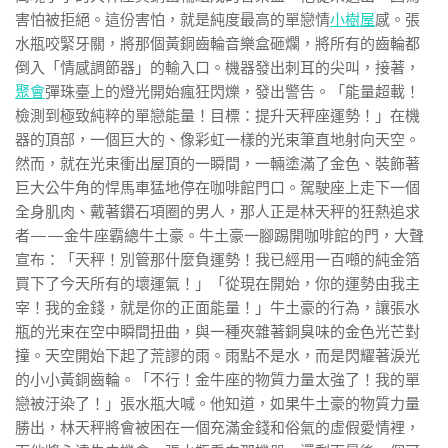
害怕被拒絕。這份害怕，就是純度最高的單戀情
小樹屋
感。張
水瓶咬緊牙關，將那個黃銅齒輪音樂盒砸爛，將所有的齒輪都
倒入「情感調節器」的輸入口。機器發出刺耳的尖叫，接著，
聚會
彈珠臺上的燈光開始瘋狂閃爍，發出警告。「能量超載！
檢測到極致純粹的單戀能量！目標：提升天秤座運勢！」在機
器的頂部，一個巨大的、像彩虹一樣的光束筆直地射向天空。
然而，就在光束衝出屋頂的一瞬間，一輛塗滿了金色、裝飾著
巨大公牛角的悍馬車猛地停在咖啡館門口。駕駛座上走下一個
全身肌肉、戴著鑽石項圈的男人，那人正是林天秤的狂熱追求
者——金牛座霸總牛土豪。牛土豪一腳踢開咖啡館的門，大聲
宣布：「天秤！別管那什麼負運勢！我已經用一百噸的純金箔
買下了今天所有的壞運氣！」「從現在開始，你的運勢由我主
宰！我的金錢，就是你的正面能量！」牛土豪的行為，讓張水
瓶的光束在空中瞬間扭曲，與一種夾雜著銅臭味的金色光芒對
撞。天空開始下起了荒謬的雨。雨點不是水，而是閃耀著淚光
的小小黃銅齒輪。「不行！金牛座的物質力量太強了！我的單
戀被汙染了！」張水瓶大喊。他知道，如果牛土豪的物質力量
勝出，林天秤將會被困在一個充滿金錢和俗氣的虛假愛情裡，