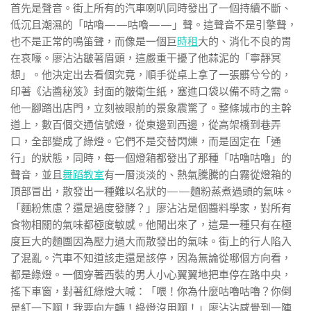
首先是聲音。街上所有的汽車喇叭同時發出了一個持續不斷、
低沉且潮濕的「咕嚕——咕嚕——」聲。這聲音不是引擎聲，
也不是正常的鳴笛聲，而像是一個巨
時租
大的、消化不良的胃
在哀嚎。廖沾沾皺著眉頭，這嚴重干擾了他蒜泥的「寧靜冥
想」。他決定出去看個究竟，順手從桌上拿了一張髒兮兮的，
印著《沾醬秘笈》封面的皺衛生紙，塞進口袋以備不時之需。
他一腳踏出店門，立刻被眼前的景象震驚了。整條城市的主幹
道上，數百個交通信號燈，從東邊到西邊，從高架橋到巷弄
口，全部變成了綠燈。它們不是交替閃爍，而是固定在「通
行」的狀態，同時，每一個燈箱都發出了那種「咕嚕咕嚕」的
聲音，並且
舞蹈教室
有一層淡淡的、熱氣騰騰的白霧從燈箱的
頂部冒出，散發出一種難以名狀的——麵粉蒸煮過頭的氣味。
「麵粉焦慮？還是過度發酵？」廖沾沾是個醬料學家，對所有
食物相關的氣味都極度敏感。他聞出來了，這是一種只有在極
度巨大的麵團因為壓力過大而散發出的氣味。街上的行人陷入
了混亂。汽車不知道該走還是該停，因為無論從哪個方向看，
都是綠燈。一個穿著西裝的男人小心翼翼地把車停在路中央，
搖下車窗，對著紅綠燈大喊：「喂！你為什麼咕嚕咕嚕？你倒
是紅一下啊！我要向左轉！綠燈沒用啊！」廖沾沾感覺到一陣