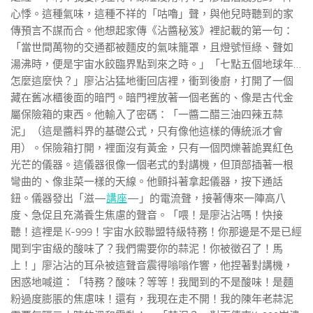
心悸。這種氣味，這種不祥的「咕嚕」聲，與他兒時聽到的家
傳預言不謀而合。他想起家傳《沾醬秘笈》裡記載的第一句：
「當世間萬物的交通都被麵皮的氣味籠罩，且燈號恒綠、聲如
湯沸時，便是宇宙水餃臨界點到來之時。」「七點五個地球年…
怎麼這麼快？」廖沾沾猛地衝回店裡，衝到後廚，打開了一個
藏在舊冰櫃後面的暗門。暗門裡放著一個老舊的、像是古代金
屬保險箱的東西。他輸入了密碼：「一醬二醋三油四辣五蒜
泥」（這是醬料界的基礎公式，只有像他這樣的傳統派才會
用）。保險箱打開，裡面沒有黃金，只有一個閃爍著詭異紅色
光芒的儀器。這儀器很像一個老式的對講機，但頂部插著一根
彎曲的、像韭菜一樣的天線。他顫抖著拿起儀器，按下通話
鈕。儀器發出「滋—
講座
—」的電流聲，接著傳來一陣高八
度、急促且充滿養生焦慮的聲音。「喂！是廖沾沾嗎！快接
聽！這裡是 K-999！宇宙水餃聯盟特級特務！你那邊是不是已經
聞到宇宙級的酸味了？我們需要你的蒜泥！你被徵召了！馬
上！」廖沾沾的耳朵被這聲音震得嗡嗡作響，他捏著對講機，
困惑地喊道：「特務？酸味？等等！我聞到的不是酸味！是麵
粉過度膨脹的焦慮味！還有，我現在走不開！我的陳年老蒜泥