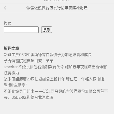
PREVIOUS STORY
做強做優做台包養行情年夜陸地財產
搜尋
搜尋
近期文章
新質生孩OSDER奧斯德零件報價子力加速培養和成長
予秀傳醫院體檢項目安：弟弟
american不延長伊朗石油制裁寬免令 施加最年夜經濟壓秀傳醫
院勞檢力
淡米爾語節慶20周億嵐辦公室設計年 穆仁理：年輕人從“被動
學”到“主動學”
不竭爬坡勇于超出——記江西昌興航空設備股份無限公司董事
長江OSDER奧斯德台北汽車濱