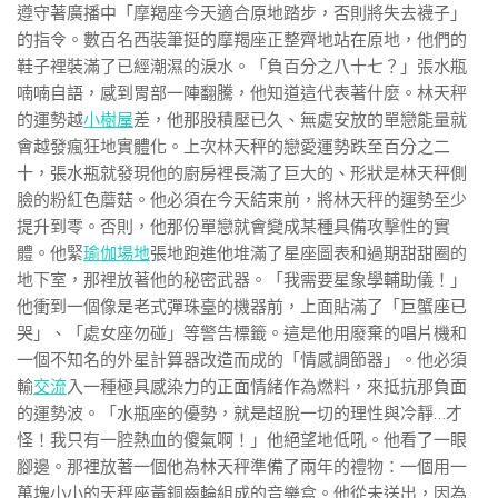
遵守著廣播中「摩羯座今天適合原地踏步，否則將失去襪子」
的指令。數百名西裝筆挺的摩羯座正整齊地站在原地，他們的
鞋子裡裝滿了已經潮濕的淚水。「負百分之八十七？」張水瓶
喃喃自語，感到胃部一陣翻騰，他知道這代表著什麼。林天秤
的運勢越
小樹屋
差，他那股積壓已久、無處安放的單戀能量就
會越發瘋狂地實體化。上次林天秤的戀愛運勢跌至百分之二
十，張水瓶就發現他的廚房裡長滿了巨大的、形狀是林天秤側
臉的粉紅色蘑菇。他必須在今天結束前，將林天秤的運勢至少
提升到零。否則，他那份單戀就會變成某種具備攻擊性的實
體。他緊
瑜伽場地
張地跑進他堆滿了星座圖表和過期甜甜圈的
地下室，那裡放著他的秘密武器。「我需要星象學輔助儀！」
他衝到一個像是老式彈珠臺的機器前，上面貼滿了「巨蟹座已
哭」、「處女座勿碰」等警告標籤。這是他用廢棄的唱片機和
一個不知名的外星計算器改造而成的「情感調節器」。他必須
輸
交流
入一種極具感染力的正面情緒作為燃料，來抵抗那負面
的運勢波。「水瓶座的優勢，就是超脫一切的理性與冷靜…才
怪！我只有一腔熱血的傻氣啊！」他絕望地低吼。他看了一眼
腳邊。那裡放著一個他為林天秤準備了兩年的禮物：一個用一
萬塊小小的天秤座黃銅齒輪組成的音樂盒。他從未送出，因為