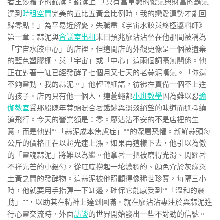
者王莎贈予的錦旗。錦旗上“「只有當單戀的傻氣與財富的霸氣
達到
時租空間
完美的五比五黃金比例時，我的戀愛運勢才能回
歸零點！」為平易近解憂，失職盡《宇宙水餃與終極醬料師》
第一章：蒜泥與
會議室出租
末日預兆廖沾沾坐在他那間被稱為
「宇宙水餃中心」的店裡，但這間店的外觀更像是一個被遺棄
的藍色塑膠棚，與「宇宙」或「中心」這兩個詞毫無關係。他
正在對著一缸已經發酵了七個月又七天的老蒜泥嘆氣。「你還
不夠靈動，我的蒜泥。」他輕聲細語，彷彿在責備一個不上進
的孩子。店內只有他一個人，連蒼蠅都
小班教學
因為難以忍
瑜
伽教室
受那股陳年蒜頭混合著鐵鏽與淡淡絕望的味道而選擇繞
道飛行。今天的營業額是：零。廖沾沾不安的不是店裡的生
意，而是他對**「蒜泥成本焦慮症」**的深層恐懼。新鮮蒜頭每
公斤的價格正在以超光速上漲，如果再這樣下去，他引以為傲
的「靈魂蒜泥」將難以為繼。他拿著一把被磨得光滑、閃耀著
不祥光芒的小銀勺，從缸底撈起一坨濃稠的、顏色介於灰綠與
土黃之間的發酵物。這蒜泥被他照顧得像稀世珍寶，每隔三小
時，他就要用手指彈一下缸邊，確保它能感受到**「溫和的震
動」**，以助其在精神上達到圓滿。就在廖沾沾專注於與蒜泥進
行心靈交流時，外面
訪談
的世界開始發出一些不對勁的信號。