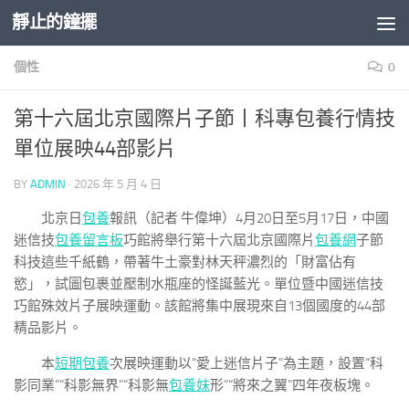
靜止的鐘擺
Skip to content
個性
0
第十六屆北京國際片子節丨科專包養行情技
單位展映44部影片
BY
ADMIN
·
2026 年 5 月 4 日
北京日
包養
報訊（記者 牛偉坤）4月20日至5月17日，中國
迷信技
包養留言板
巧館將舉行第十六屆北京國際片
包養網
子節
科技這些千紙鶴，帶著牛土豪對林天秤濃烈的「財富佔有
慾」，試圖包裹並壓制水瓶座的怪誕藍光。單位暨中國迷信技
巧館殊效片子展映運動。該館將集中展現來自13個國度的44部
精品影片。
本
短期包養
次展映運動以“愛上迷信片子”為主題，設置“科
影同業”“科影無界”“科影無
包養妹
形”“將來之翼”四年夜板塊。