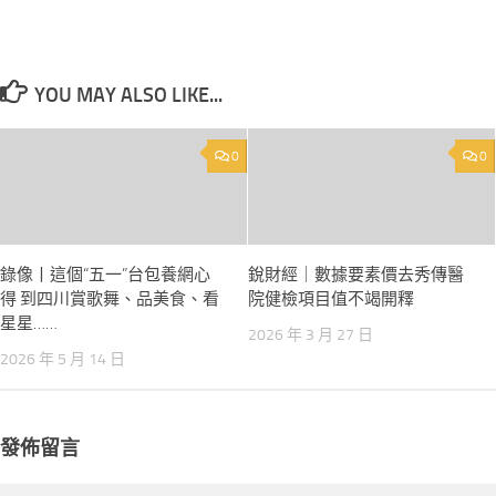
YOU MAY ALSO LIKE...
0
0
錄像丨這個“五一”台包養網心
銳財經｜數據要素價去秀傳醫
得 到四川賞歌舞、品美食、看
院健檢項目值不竭開釋
星星……
2026 年 3 月 27 日
2026 年 5 月 14 日
發佈留言