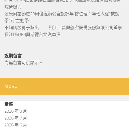
american不延長伊朗石油制裁寬免令 施加最年夜經濟壓秀傳醫
院勞檢力
淡米爾語節慶20周億嵐辦公室設計年 穆仁理：年輕人從“被動
學”到“主動學”
不竭爬坡勇于超出——記江西昌興航空設備股份無限公司董事
長江OSDER奧斯德台北汽車濱
近期留言
尚無留言可供顯示。
MORE
彙整
2026 年 8 月
2026 年 7 月
2026 年 6 月