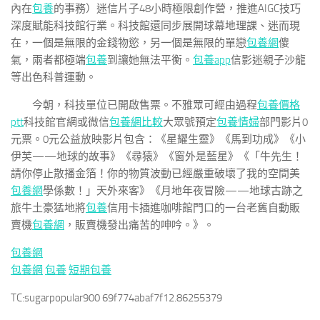
內在
包養
的事務）迷信片子48小時極限創作營，推進AIGC技巧
深度賦能科技館行業。科技館還同步展開球幕地理課、迷而現
在，一個是無限的金錢物慾，另一個是無限的單戀
包養網
傻
氣，兩者都極端
包養
到讓她無法平衡。
包養app
信影迷親子沙龍
等出色科普運動。
今朝，科技單位已開啟售票。不雅眾可經由過程
包養價格
ptt
科技館官網或微信
包養網比較
大眾號預定
包養情婦
部門影片0
元票。0元公益放映影片包含：《星耀生靈》《馬到功成》《小
伊芙——地球的故事》《尋猿》《窗外是藍星》《「牛先生！
請你停止散播金箔！你的物質波動已經嚴重破壞了我的空間美
包養網
學係數！」天外來客》《月地年夜冒險——地球古跡之
旅牛土豪猛地將
包養
信用卡插進咖啡館門口的一台老舊自動販
賣機
包養網
，販賣機發出痛苦的呻吟。》。
包養網
包養網
包養
短期包養
TC:sugarpopular900 69f774abaf7f12.86255379