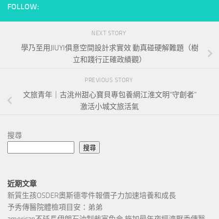
FOLLOW:
NEXT STORY
學乃至用JIUYI俱意空間設計求實效 動真碰硬解難題（樹
立和踐行正確政績觀）
PREVIOUS STORY
文旅青年｜古洮州甜心寶貝專包養網江淮文明“守創者”
激活小城文旅活氣
搜尋
搜尋
近期文章
新質生孩OSDER奧斯德零件報價子力加速培養和成長
予秀傳醫院體檢項目安：弟弟