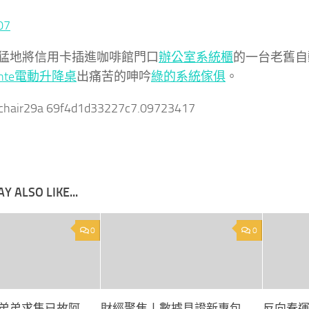
07
猛地將信用卡插進咖啡館門口
辦公室系統櫃
的一台老舊自
unte電動升降桌
出痛苦的呻吟
綠的系統傢俱
。
nchair29a 69f4d1d33227c7.09723417
Y ALSO LIKE...
0
0
弟弟求售已故阿
財經聚焦丨數據見證新專包
反向春