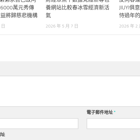
6000萬元秀傳
養網站比較春冰雪經濟新活
JIUY
收益將歸慈悲機構
氣
恃過年
8 日
2026 年 5 月 7 日
2026 年 2
電子郵件地址
*
網址