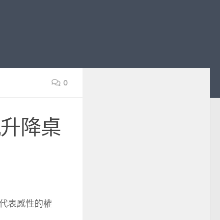
0
嵐升降桌
代表感性的權