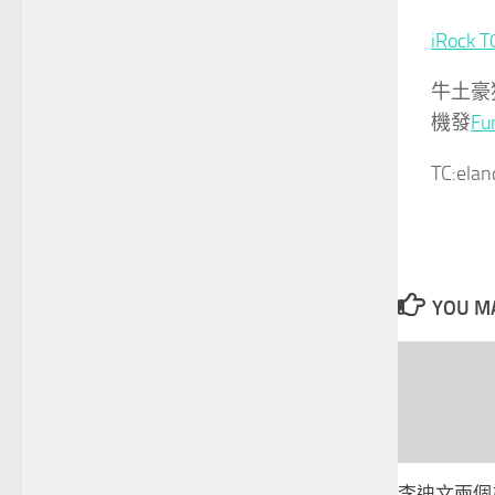
iRock T
牛土豪
機發
F
TC:ela
YOU MA
李迪文兩個