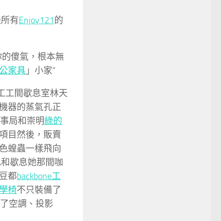
邊所有
Enjoy121
的
你的傻氣，根本無
公家具
」小家”
工工間歇息室林天
機器的蒸氣孔正
海事局和崇明
綠的
項目然後，販賣
色蝗蟲一樣飛向
色和歇息她那間咖
豆都
backbone工
學椅
不只裝備了
了空調、投影