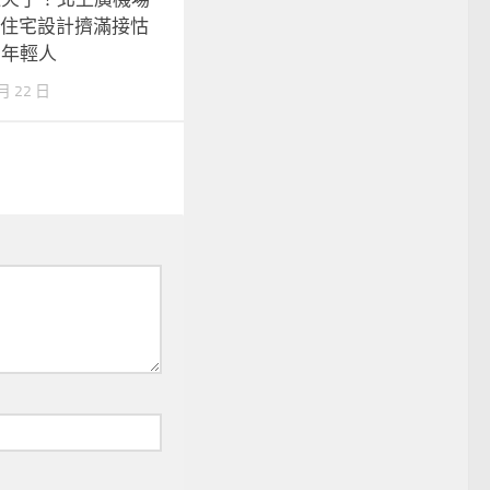
I俱意住宅設計擠滿接怙
的年輕人
 月 22 日