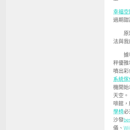
幸福空
過期甜
原
法與我
據
秤優雅
噴出彩
系統傢
機開始
天空。
啡館，
學椅
必
沙發
b
儀、
Wi