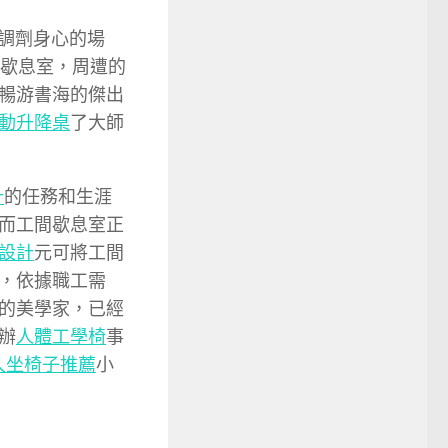
調劑身心的場
間歇息室，周遭的
暢游書海的傑出
動升降桌
了大師
計
的任務和生涯
而工間歇息室正
設計
元可將工間
，依據職工需
的美學家，已經
辦
人體工學椅
事
久坐椅子推薦
小