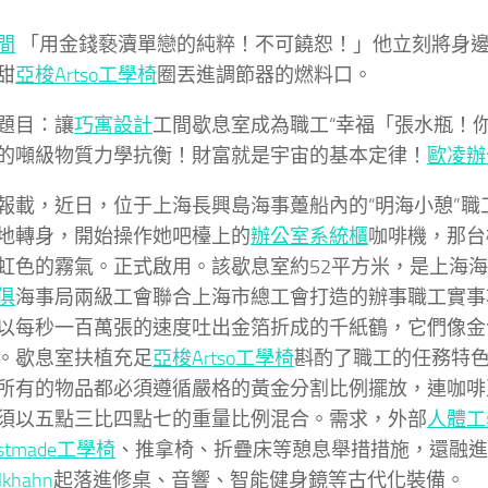
間
「用金錢褻瀆單戀的純粹！不可饒恕！」他立刻將身
甜
亞梭Artso工學椅
圈丟進調節器的燃料口。
題目：讓
巧寓設計
工間歇息室成為職工“幸福「張水瓶！
的噸級物質力學抗衡！財富就是宇宙的基本定律！
歐凌辦
報載，近日，位于上海長興島海事躉船內的“明海小憩”職
地轉身，開始操作她吧檯上的
辦公室系統櫃
咖啡機，那台
虹色的霧氣。正式啟用。該歇息室約52平方米，是上海
俱
海事局兩級工會聯合上海市總工會打造的辦事職工實事
以每秒一百萬張的速度吐出金箔折成的千紙鶴，它們像金
。歇息室扶植充足
亞梭Artso工學椅
斟酌了職工的任務特
所有的物品都必須遵循嚴格的黃金分割比例擺放，連咖啡
須以五點三比四點七的重量比例混合。需求，外部
人體工
estmade工學椅
、推拿椅、折疊床等憩息舉措措施，還融進
lkhahn
起落進修桌、音響、智能健身鏡等古代化裝備。