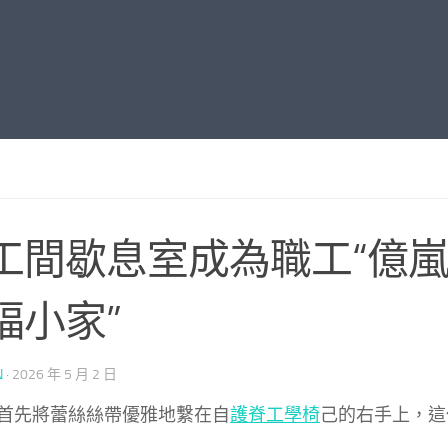
工間歇息室成為職工“億
福小家”
N
·
2026 年 5 月 2 日
首先將蕾絲絲帶優雅地繫在自
護脊工學椅
己的右手上，這