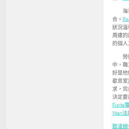
海
合。
R
狀況溫
周遭的
的個人
勞
中，職
好是他
歇息室
求，完
決定要
Funt
Xten
歐凌辦