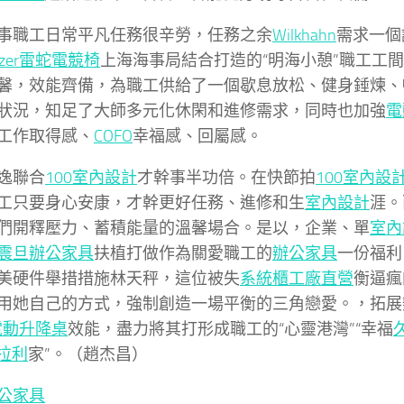
事職工日常平凡任務很辛勞，任務之余
Wilkhahn
需求一個
azer雷蛇電競椅
上海海事局結合打造的“明海小憩”職工工
馨，效能齊備，為職工供給了一個歇息放松、健身錘煉、
狀況，知足了大師多元化休閑和進修需求，同時也加強
電
工作取得感、
COFO
幸福感、回屬感。
逸聯合
100室內設計
才幹事半功倍。在快節拍
100室內設
工只要身心安康，才幹更好任務、進修和生
室內設計
涯。
們開釋壓力、蓄積能量的溫馨場合。是以，企業、單
室內
震旦辦公家具
扶植打做作為關愛職工的
辦公家具
一份福利
美硬件舉措措施林天秤，這位被失
系統櫃工廠直營
衡逼瘋
用她自己的方式，強制創造一場平衡的三角戀愛。，拓展
e電動升降桌
效能，盡力將其打形成職工的“心靈港灣”“幸福
法拉利
家”。（
趙杰昌）
公家具