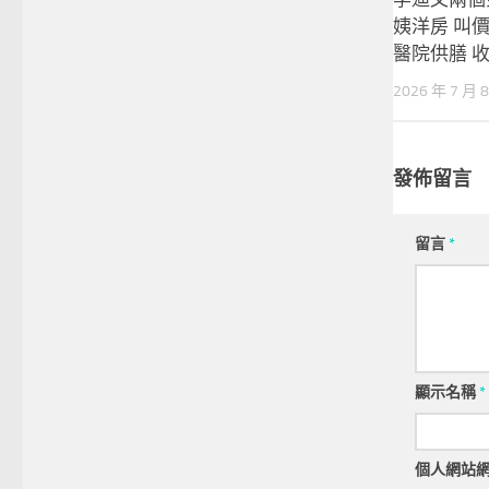
姨洋房 叫價
醫院供膳 
2026 年 7 月 
發佈留言
留言
*
顯示名稱
*
個人網站