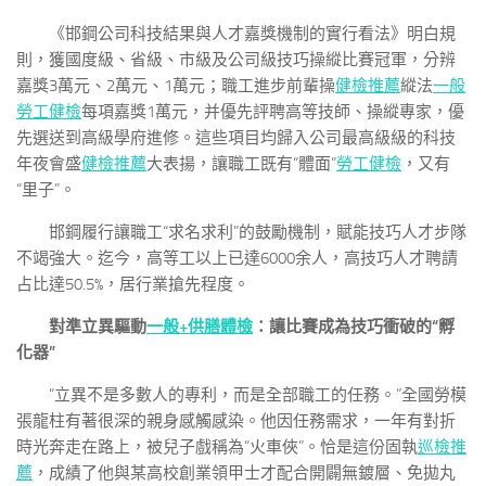
《邯鋼公司科技結果與人才嘉獎機制的實行看法》明白規
則，獲國度級、省級、市級及公司級技巧操縱比賽冠軍，分辨
嘉獎3萬元、2萬元、1萬元；職工進步前輩操
健檢推薦
縱法
一般
勞工健檢
每項嘉獎1萬元，并優先評聘高等技師、操縱專家，優
先選送到高級學府進修。這些項目均歸入公司最高級級的科技
年夜會盛
健檢推薦
大表揚，讓職工既有“體面”
勞工健檢
，又有
“里子”。
邯鋼履行讓職工“求名求利”的鼓勵機制，賦能技巧人才步隊
不竭強大。迄今，高等工以上已達6000余人，高技巧人才聘請
占比達50.5%，居行業搶先程度。
對準立異驅動
一般+供膳體檢
：
讓比賽成為技巧衝破的“孵
化器”
“立異不是多數人的專利，而是全部職工的任務。”全國勞模
張龍柱有著很深的親身感觸感染。他因任務需求，一年有對折
時光奔走在路上，被兒子戲稱為“火車俠”。恰是這份固執
巡檢推
薦
，成績了他與某高校創業領甲士才配合開闢無鍍層、免拋丸