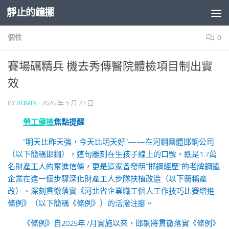
靜止的鐘擺
Skip to content
個性
0
賽場礪精兵 機去秀傳醫院體檢項目制出實
效
BY
ADMIN
·
2026 年 5 月 23 日
勞工健檢
焦點提醒
“明天比昨天強，今天比明天好”——在河鋼團體邯鋼公司
（以下簡稱邯鋼），這句雕刻在生孩子線上的口號，既是1.7萬
名財產工人的奮進信條，更是這家曾發明“邯鋼經歷”的老牌鋼鐵
企業在進一個步驟深化財產工人步隊扶植改造（以下簡稱產
改）、深刻貫徹落實《河北省企業職工個人工作技巧比賽增進
條例》（以下簡稱《條例》）的活潑注腳。
《條例》自2025年7月實施以來，邯鋼將貫徹落實《條例》