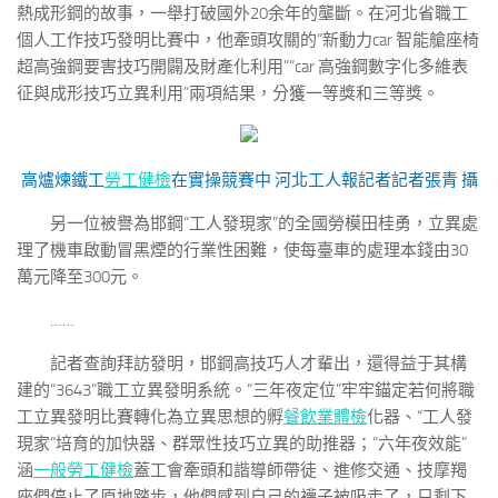
熱成形鋼的故事，一舉打破國外20余年的壟斷。在河北省職工
個人工作技巧發明比賽中，他牽頭攻關的“新動力car 智能艙座椅
超高強鋼要害技巧開闢及財產化利用”“car 高強鋼數字化多維表
征與成形技巧立異利用”兩項結果，分獲一等獎和三等獎。
高爐煉鐵工
勞工健檢
在實操競賽中
河北工人報記者
記者張青 攝
另一位被譽為邯鋼“工人發現家”的全國勞模田桂勇，立異處
理了機車啟動冒黑煙的行業性困難，使每臺車的處理本錢由30
萬元降至300元。
……
記者查詢拜訪發明，邯鋼高技巧人才輩出，還得益于其構
建的“3643”職工立異發明系統。“三年夜定位”牢牢錨定若何將職
工立異發明比賽轉化為立異思想的孵
餐飲業體檢
化器、“工人發
現家”培育的加快器、群眾性技巧立異的助推器；“六年夜效能”
涵
一般勞工健檢
蓋工會牽頭和諧導師帶徒、進修交通、技摩羯
座們停止了原地踏步，他們感到自己的襪子被吸走了，只剩下