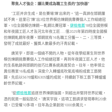
聚焦人才強企：
讓比賽成為職工生長的“加快器”
“工匠并非生成，是在賽場‘煉’出來的。”這一真諦在邯鋼屢
試不爽，這里已“煉”出3位世界模仿煉鋼挑釁賽個人工作組總冠
軍、5位全國模仿煉鋼—軋鋼比賽冠軍、
健檢推薦
18位全國勞模
和年夜國工匠人才及河北年夜工匠……僅2025年第四時度全國模
仿煉鋼軋鋼年夜賽，邯鋼就有16名職工分獲一、二、三等獎，
發明了成就最好、獲獎人數最多的汗青記載。
唐笑宇，即是一個繞不開的人物。從年夜學結業生到世界
模仿煉鋼挑釁賽個人工作組總冠軍，再到年夜國工匠人才，他
的生長軌跡與邯鋼的技巧比賽系統高度契合。往年，他率領立
異任務室16名成員，深度介入轉爐底吹氧底噴粉成套工藝開
闢，先后以5678爐和6305爐的成就，持續創下新工藝下轉爐爐
齡世界記載。
“從
體檢推薦
追逐世界煉鋼強國，到超出并堅持世界記載，
憑的就是一股鉆勁兒。”唐笑宇說，這項工藝請求發現專利20余
項，已受權10多項，往年為企業創效1000余萬元。