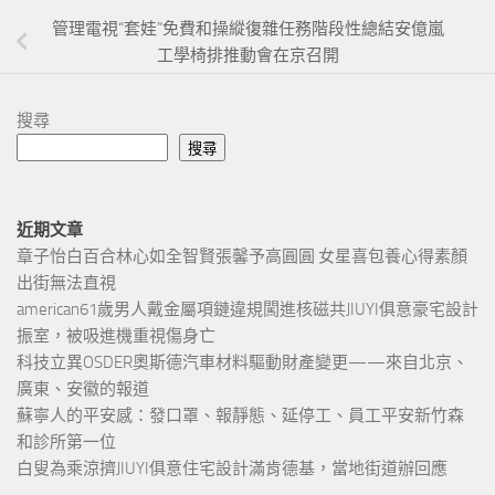
管理電視“套娃”免費和操縱復雜任務階段性總結安億嵐
工學椅排推動會在京召開
搜尋
搜尋
近期文章
章子怡白百合林心如全智賢張馨予高圓圓 女星喜包養心得素顏
出街無法直視
american61歲男人戴金屬項鏈違規闖進核磁共JIUYI俱意豪宅設計
振室，被吸進機重視傷身亡
科技立異OSDER奧斯德汽車材料驅動財產變更——來自北京、
廣東、安徽的報道
蘇寧人的平安感：發口罩、報靜態、延停工、員工平安新竹森
和診所第一位
白叟為乘涼擠JIUYI俱意住宅設計滿肯德基，當地街道辦回應