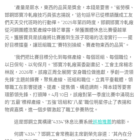
“產量是薪水，東西的品質是獎金，本錢是要害。”省勞模、
邯鋼邯寶冷軋廠技巧員張志揚說，“這句話早已從標語釀成工友
們天天交代班時的行動禪。”2025年第四時度，邯鋼邯寶冷軋廠
從河鋼團體浩繁產線中鋒芒畢露，榮獲團體休息比賽優越單
元。獲勝寶貝是該廠將比賽搬到生孩子現場的活潑實行——擺
好目標擂臺，讓班組職工“賽特別操縱、賽產物東西的品質”。
“我們把比賽目標分化到每條產線、每個班組、每個職位，
以日保旬、以旬保月。”邯寶冷軋廠黨委副書記、工會主席楊忠
林說，2026年，該廠正周全展開“安身職位做進獻，爭創一流領
先鋒”主題前鋒賽，聚焦產線、班組和職位，立異平臺載體，領
導職工在影響提速、提產、提售價、構造調劑、降本錢等要害
環節領先鋒、打頭陣。4月10日，該廠對第一季度比賽中涌現出
的“五最”標桿產線、“五強”班組和“八星”職位明星停止了表揚和
物資嘉獎，進一個步驟激起了職工參賽熱忱。
這是邯鋼立異構建“4334”休息比賽系統
巡檢推薦
的縮影。
何謂“4334”？邯鋼工會常務副主席劉榮先容道：“其內在分