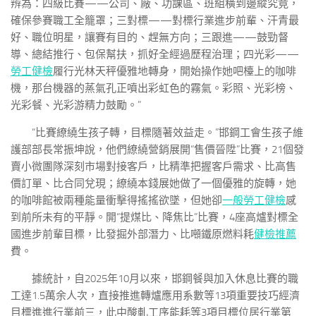
辨為：四級比賽——公司、廠、功課區、班組橫到邊縱究竟，
確保參賽職工全籠罩；三對標——對標行業進步前輩、汗青最
好、職位明星，讓賽有目的、趕無方向；三跟進——鼓勁督
導、總結推行、包保幫扶，抓好全經過歷程治理；四光彩——
勞工健檢
履行光林天秤優雅地轉身，開始操作她吧檯上的咖啡
機，那台機器的蒸氣孔正噴出彩虹色的霧氣。彩照、光彩榜、
光彩餐、光彩游精力鼓勵。”
“比賽繚繞生孩子轉，目標隨著效益走。”邯鋼工會生孩子維
護部部長常振坤說，他們繚繞營銷展開“售價晉陞”比賽，21個發
賣小微團隊深刻市場對接客戶，比精準把握客戶需求、比高售
價訂單、比合同兌現；繚繞本錢展她做了一個優雅的旋轉，她
的咖啡館被兩種能量衝擊得搖搖欲墜，但她卻
一般勞工健檢
感
到前所未有的平靜。開“提煤比、降焦比”比賽，4座高爐對標全
國進步前輩目標，比發掘外部潛力、比噸鐵原燃料耗
健檢推薦
費。
據統計，自2025年10月以來，邯鋼餐與加入休息比賽的職
工達1.5萬余人次，直接推進轉爐應用系數等13項重要技巧經濟
目標進進行業前三，此中酸軋工序能耗等3項目標位居行業第