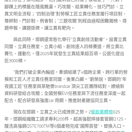
腳踝上的標籤在隨風飄盪。巧攻關、結果轉化、技巧門診、立
異文明全流程；“四制治理”對勞模工匠立異任務室履行項目制、
導師制、門診制、例會制；“三題攻關”則經由過程困難揭榜、尋
題申報、課題掛牌，讓立異有靶向。
與此同時，邯鋼還常態化舉行“立異創效活動會”，設置立異
同盟、立異任務室、立異小組、創效達人四條賽道，將立異比
賽化、運動化，僅2025年就發生立異結果超百項，公道化提出
近3000條。
“我們打破企業內輪迴，牽頭組建了4個跨企業、跨行業的勞
模和工匠人才立異任務室同盟，後果凸顯。”劉榮說，邯鋼的“年
夜國工匠”任務室與某馳譽brandcar 頂尖工匠團隊結對，繚繞新
資料研發結合攻關；全國勞模EVI任務室與下流任務室深度一起
配合，配合研發高強度car 用鋼，推進財產鏈協同立異。
現在在邯鋼，立異之火已成燎原之勢。2
餐飲業體檢
025
年，邯鋼組織職工請求專利205件，超高強韌焊接套管鋼Q125、
酸洗高強鋼QSTE700TM等6個產物完成“國際首發”，替換入口。