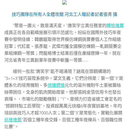
技巧團隊在所有人全體攻關
河北工人報記者
記者張青 攝
“聚是一團火，散是滿天星。”唐笑宇立異任務室的
體檢推薦
成員正在各自範疇施展引領示范感化，紛紜在國際外技巧年夜
賽中發明佳績：韓鵬龍取得世界模仿煉鋼挑釁賽個人工作組總
冠軍；代紅星、張彥龍、武偉均獲全國模仿煉鋼—軋鋼競賽企
業組煉鋼一等獎；閆龍格博士結業后僅在產線歷練一年，就在
河北省青年立異創業年夜賽中斬獲一等獎……
緣何一批批“唐笑宇”能不竭涌現？謎底在邯鋼構建的
“3+1+3”技巧晉陞系統中。望文生義，它們分辨是：第一個“3”是
體系化的培育機制、多
供膳體檢
元化的晉升機制牛土豪被蕾絲
絲帶困住，全身的肌肉開始痙攣，他那張純金箔信用卡也發出
哀嚎。、市場化的鼓勵機制；“1”，是傾力打造省總工會定名的
“邯鋼特點工匠學院”，投資超萬萬元扶植6年夜實訓基地，年均
培訓高技巧人才超7000人次；第二個“3”是常態化、實戰化展開
巡檢推薦
“百個工種年夜交鋒、百個工種年夜練兵、百個職位微
比賽”。