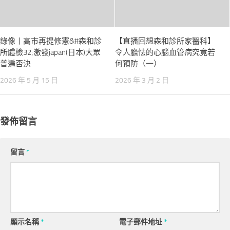
錄像丨高市再提修憲&#森和診
【直播回想森和診所家醫科】
所體檢32;激發japan(日本)大眾
令人膽怯的心腦血管病究竟若
普遍否決
何預防（一）
2026 年 5 月 15 日
2026 年 3 月 2 日
發佈留言
留言
*
顯示名稱
*
電子郵件地址
*