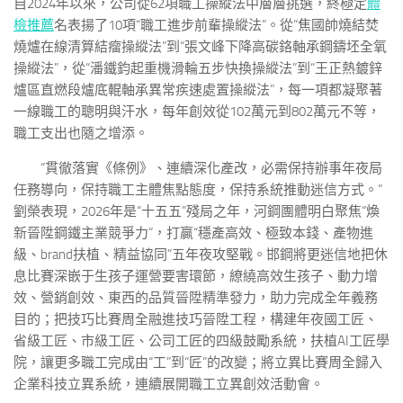
自2024年以來，公司從62項職工操縱法中層層挑選，終極定
體
檢推薦
名表揚了10項“職工進步前輩操縱法”。從“焦國帥燒結焚
燒爐在線清算結瘤操縱法”到“張文峰下降高碳鉻軸承鋼鑄坯全氧
操縱法”，從“潘鐵鈞起重機滑輪五步快換操縱法”到“王正熱鍍鋅
爐區直燃段爐底輥軸承異常疾速處置操縱法”，每一項都凝聚著
一線職工的聰明與汗水，每年創效從102萬元到802萬元不等，
職工支出也隨之增添。
“貫徹落實《條例》、連續深化產改，必需保持辦事年夜局
任務導向，保持職工主體焦點態度，保持系統推動迷信方式。”
劉榮表現，2026年是“十五五”殘局之年，河鋼團體明白聚焦“煥
新晉陞鋼鐵主業競爭力”，打贏“穩產高效、極致本錢、產物進
級、brand扶植、精益協同”五年夜攻堅戰。邯鋼將更迷信地把休
息比賽深嵌于生孩子運營要害環節，繚繞高效生孩子、動力增
效、營銷創效、東西的品質晉陞精準發力，助力完成全年義務
目的；把技巧比賽周全融進技巧晉陞工程，構建年夜國工匠、
省級工匠、市級工匠、公司工匠的四級鼓勵系統，扶植AI工匠學
院，讓更多職工完成由“工”到“匠”的改變；將立異比賽周全歸入
企業科技立異系統，連續展開職工立異創效活動會。