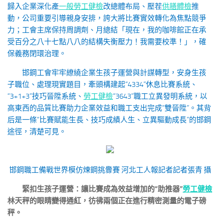
歸入企業深化產
一般勞工健檢
改總體布局、壓茬
供膳體檢
推
動，公司重要引導親身安排，誇大將比賽實效轉化為焦點競爭
力；工會主席保持周調劑、月總結「現在，我的咖啡館正在承
受百分之八十七點八八的結構失衡壓力！我需要校準！」，確
保義務閉環治理。
邯鋼工會牢牢繚繞企業生孩子運營與計謀轉型，安身生孩
子職位、處理現實題目，牽頭構建起“4334”休息比賽系統、
“3+1+3”技巧晉陞系統、
勞工健檢
“3643”職工立異發明系統，以
高東西的品質比賽助力企業效益和職工支出完成“雙晉陞”。其背
后是一條“比賽賦能生長、技巧成績人生、立異驅動成長”的邯鋼
途徑，清楚可見。
邯鋼職工備戰世界模仿煉鋼挑釁賽
河北工人報記者
記者張青 攝
緊扣生孩子運營：
讓比賽成為效益增加的“助推器”
勞工健檢
林天秤的眼睛變得通紅，彷彿兩個正在進行精密測量的電子磅
秤。