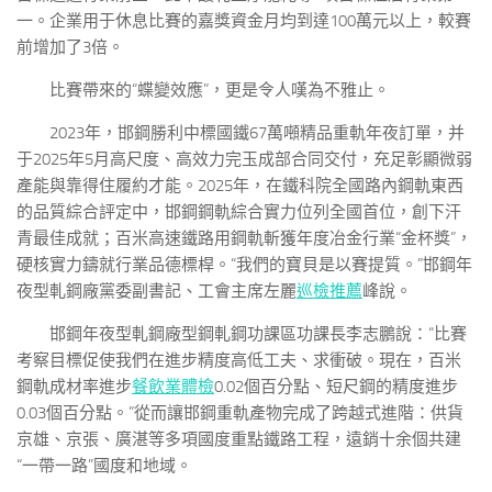
一。企業用于休息比賽的嘉獎資金月均到達100萬元以上，較賽
前增加了3倍。
比賽帶來的“蝶變效應”，更是令人嘆為不雅止。
2023年，邯鋼勝利中標國鐵67萬噸精品重軌年夜訂單，并
于2025年5月高尺度、高效力完玉成部合同交付，充足彰顯微弱
產能與靠得住履約才能。2025年，在鐵科院全國路內鋼軌東西
的品質綜合評定中，邯鋼鋼軌綜合實力位列全國首位，創下汗
青最佳成就；百米高速鐵路用鋼軌斬獲年度冶金行業“金杯獎”，
硬核實力鑄就行業品德標桿。“我們的寶貝是以賽提質。”邯鋼年
夜型軋鋼廠黨委副書記、工會主席左麗
巡檢推薦
峰說。
邯鋼年夜型軋鋼廠型鋼軋鋼功課區功課長李志鵬說：“比賽
考察目標促使我們在進步精度高低工夫、求衝破。現在，百米
鋼軌成材率進步
餐飲業體檢
0.02個百分點、短尺鋼的精度進步
0.03個百分點。”從而讓邯鋼重軌產物完成了跨越式進階：供貨
京雄、京張、廣湛等多項國度重點鐵路工程，遠銷十余個共建
“一帶一路”國度和地域。