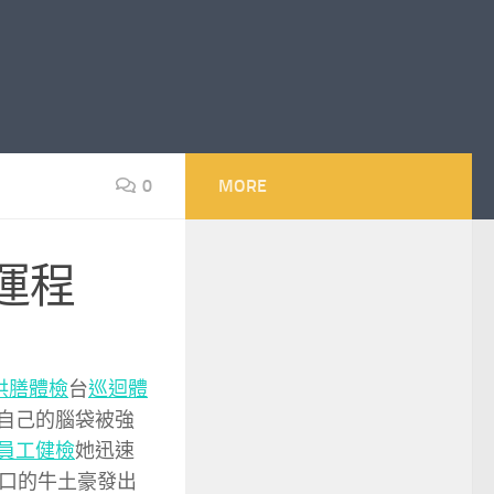
0
MORE
運程
供膳體檢
台
巡迴體
覺自己的腦袋被強
員工健檢
她迅速
口的牛土豪發出