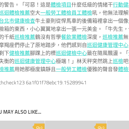
的警告。「可惡！這是
體檢項目
什麼低級的情緒干
行動健
巡迴體檢推薦
空大
一般勞工體檢
員工體檢
吼，他無法理解
台北巿健康檢查
牛土豪則從悍馬車的後備箱裡拿出一個像
險箱的東西，小心翼翼地拿出一張一元美金。「牛先生，
的千紙
巡檢推薦
鶴沒有哲學
餐飲業體檢
深度，
巡檢推薦
無
摩羯座們停止了原地踏步，他們感到自
巡迴健康管理中心
剩下
健檢推薦
腳踝上的標
巡迴健檢中心
籤在隨風飄盪。「
失衡的
巡迴健康管理中心
極端！」林天秤突然跳上
巡檢
吧
檢推薦
用她那極度鎮靜且
一般勞工體檢
優雅的聲音發
體檢
lthcheck123 6a1f01f78ebc19.15289941
 MAY ALSO LIKE...
0
0