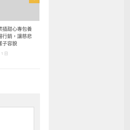
禁插甜心專包養
場行銷，讓慈悲
樣子容貌
 1 日