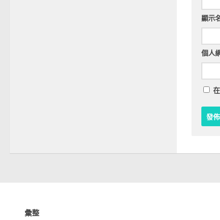
顯示
個人
在
彙整