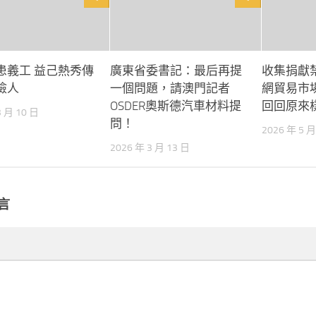
患義工 益己熱秀傳
廣東省委書記：最后再提
收集捐獻
檢人
一個問題，請澳門記者
網貿易市
OSDER奧斯德汽車材料提
回回原來
3 月 10 日
問！
2026 年 5 月
2026 年 3 月 13 日
言