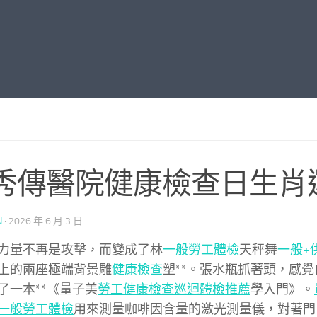
秀傳醫院健康檢查日生肖
N
·
2026 年 6 月 3 日
力量不再是攻擊，而變成了林
一般勞工體檢
天秤舞
一般+
上的兩座極端背景雕
健康檢查
塑**。張水瓶抓著頭，感
了一本**《量子美
勞工健康檢查
巡迴體檢推薦
學入門》。
一般勞工體檢
用來測量咖啡因含量的激光測量儀，對著門