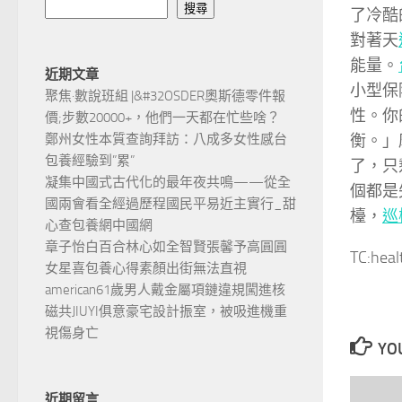
搜尋
了冷酷
對著天
能量。
近期文章
小型保
聚焦·數說班組 |&#32OSDER奧斯德零件報
性。你
價;步數20000+，他們一天都在忙些啥？
衡。」
鄭州女性本質查詢拜訪：八成多女性感台
包養經驗到”累”
了，只
凝集中國式古代化的最年夜共鳴——從全
個都是
國兩會看全經過歷程國民平易近主實行_甜
檯，
巡
心查包養網中國網
章子怡白百合林心如全智賢張馨予高圓圓
TC:hea
女星喜包養心得素顏出街無法直視
american61歲男人戴金屬項鏈違規闖進核
磁共JIUYI俱意豪宅設計振室，被吸進機重
視傷身亡
YOU
近期留言