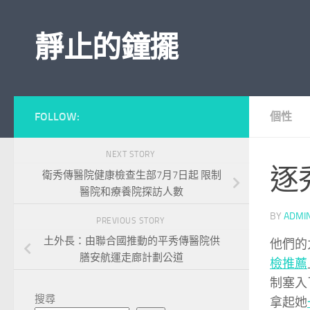
Skip to content
靜止的鐘擺
FOLLOW:
個性
NEXT STORY
逐
衛秀傳醫院健康檢查生部7月7日起 限制
醫院和療養院探訪人數
BY
ADMI
PREVIOUS STORY
土外長：由聯合國推動的平秀傳醫院供
他們的
膳安航運走廊計劃公道
檢推薦
制塞入
搜尋
拿起她