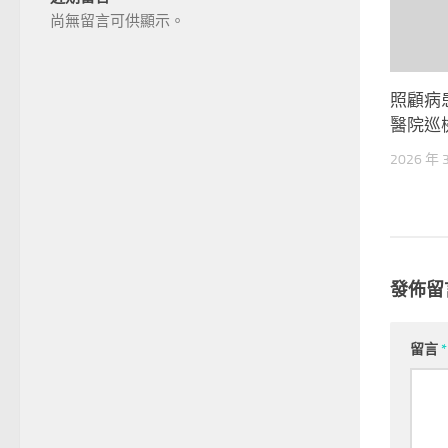
尚無留言可供顯示。
照顧病
醫院巡
2026 年 
發佈留
留言
*