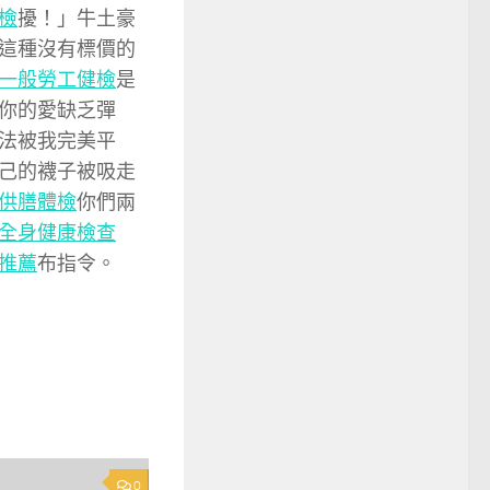
檢
擾！」牛土豪
這種沒有標價的
一般勞工健檢
是
你的愛缺乏彈
法被我完美平
己的襪子被吸走
供膳體檢
你們兩
全身健康檢查
推薦
布指令。
0