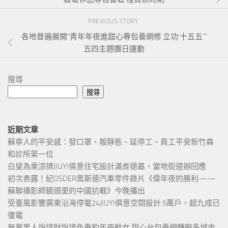
PREVIOUS STORY
各地普遍展開“青年年夜進甜心專包養網修 立功‘十五五’”
五四主題團日運動
搜尋
搜尋
近期文章
蘇寧人的平安感：發口罩、報靜態、延停工、員工平安新竹森
和診所第一位
白叟為乘涼擠JIUYI俱意住宅設計滿肯德基，當地街道辦回應
初次表露！紀OSDER奧斯德汽車零件錄片《偉年夜的勝利——
蘇聯攝影師鏡頭里的中國抗戰》今晚播出
受臺風影響廣東沿海停電24JIUYI俱意空間設計.5萬戶，超九成已
復電
無業男人說謊財說謊色專釣年夜齡女 甜心台包養網轉戰多城市