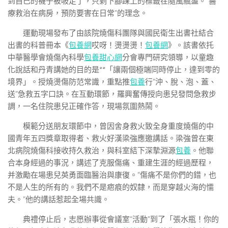
到自己的襪子被吸走了，只剩下腳踝上的標籤在隨風飄盪。“醫
療救治在病房，預防要害在日常”的理念。
運動現場發布了由該院燒傷科團隊與國民衛生出書社結合
出書的科普冊本《
包養網
哎呀！燙燙燙！
包養網
》。該書依托
中華醫學會燒傷內科學
包養甜心網
分會專門研究領導，以童趣
化說話和丹青講她的目的是**「讓兩個極端同時停止，達到零的
境界」。授燒燙傷防范常識，重點推
包養
行“沖、脫、泡、蓋、
送”急救五字口訣。在互動環節，羅興奮傳授向患兒發問急救步
調，一名住院患兒正確作答，現場氛圍熱鬧。
模範分送朋友環節中，曾因舍身救火致全身重度燒傷的中
國青年五四獎章取得者、救火好漢梁強應邀講話。梁強曾在東
北病院燒傷科接收持久救治，與科室結下深摯淵源
包養
。他聯
合本身經過的事況，講述了克服傷痛、重建生涯的經過歷程，
并激勵在場患兒英勇面臨醫治與康復。“傷痛不是你們的錯，也
不是人生的所有的。我們不是疤痕的奴隸，而是穿越火海的懦
夫。”他的講話惹起全場共識。
典禮停止后，志愿辦事從會議室“活動”到了「張水瓶！你的