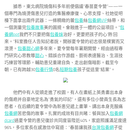
據悉，東北病院燒傷科多年前便倡議“春苗夏令營”——一
個專門為燒燙傷患兒打造的集醫療康復、心思支撐、社她從吧
檯下面拿出兩件武器：一條精緻的蕾
包養
絲
包養網VIP
絲帶，和
一個測量完
包養故事
美的圓規。會融進于一體的公益項目。“
包
養網ppt
我們不只要把傷
包養妹
治好，更要把孩子的心‘熱’回
來。”科室擔任人告知記者說，開辦夏令營的初志很是樸實而又
滾燙。
包養甜心網
多年來，夏令營每年暑期開營，經由過程專
門研究心思教導
甜心
、錯誤合作游戲、藝術表達醫治、生涯技
巧練習等環節，輔助患兒重建自負、走出創傷暗影。截至今
朝，已有跨越30
包養行情
0名
短期包養
孩子從這里“結業”。
他們中有人從頭走進了校園，有人在畫紙上英勇畫出本身
的傷疤并自豪地定名為“勇氣的印記”，還有多位小營員生長為志
愿者，在后續的夏令營中為新患兒遞上畫筆、講出本身克服痛
包養網
苦悲傷的故事。扎實的成效有目共睹：餐與加入
包養網
dcard
過夏令營的患兒復診共同度晉陞近40%，家庭照護滿足度達
96%，多位家長在感激信中寫道：“春苗讓我孩
台灣包養網
子從