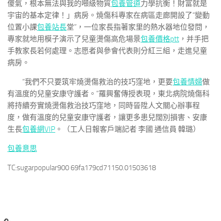
傻氣，根本無法與我的噸級物質
包養管道
力學抗衡！財富就是
宇宙的基本定律！」病房。燒傷科專家在病區走廊開設了“變動
位置小課
包養站長
堂”，一位家長指著家里的熱水器地位發問，
專家就地用模子演示了兒童燙傷高危場景
包養價格ptt
，并手把
手教家長若何處理。志愿者與參會代表則分紅三組，走進兒童
病房。
“我們不只要筑牢燒燙傷救治的技巧窪地，更要
包養情婦
做
有溫度的兒童安康守護者。”羅興奮傳授表現，東北病院燒傷科
將持續夯實燒燙傷救治技巧窪地，同時晉陞人文關心辦事程
度，做有溫度的兒童安康守護者，讓更多患兒闊別損害、安康
生長
包養網VIP
。（工人日報客戶端記者 李國 通信員 韓璐）
包養意思
TC:sugarpopular900 69fa179cd71150.01503618