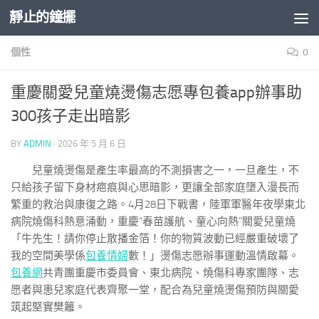
靜止的鐘擺
Skip to content
個性
0
重慶關愛兒童燒燙傷志愿專包養app辦事助
300孩子走出暗影
BY
ADMIN
·
2026 年 5 月 6 日
兒童燒燙傷是產生率最高的不測損害之一，一旦產生，不
只給孩子留下身材疤痕與心思暗影，更讓全部家庭墮入漫長而
繁重的救治與康復之路。4月28日下戰書，陸軍軍醫年夜學東北
病院燒傷科熱意涌動，重慶“春苗護航、童心向熱”關愛兒童燒
「牛先生！請你停止散播金箔！你的物質波動已經嚴重破壞了
我的空間美學係
包養情婦
數！」燙傷志愿辦事運動溫情啟幕。
包養網
共青團重慶市委員會、東北病院、燒傷科專家團隊、志
愿者與患兒家庭代表齊聚一堂，配合為兒童燒燙傷預防與關愛
筑起堅實樊籬。