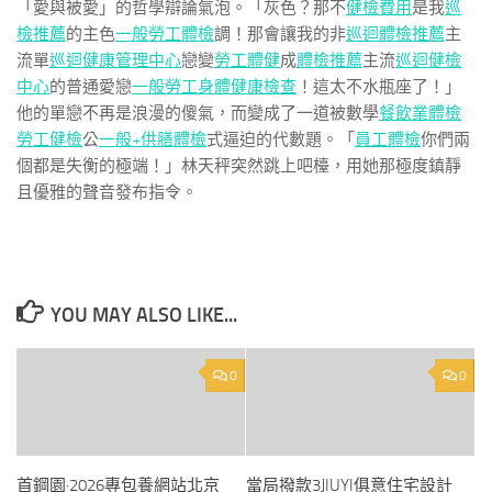
「愛與被愛」的哲學辯論氣泡。「灰色？那不
健檢費用
是我
巡
檢推薦
的主色
一般勞工體檢
調！那會讓我的非
巡迴體檢推薦
主
流單
巡迴健康管理中心
戀變
勞工體健
成
體檢推薦
主流
巡迴健檢
中心
的普通愛戀
一般勞工身體健康檢查
！這太不水瓶座了！」
他的單戀不再是浪漫的傻氣，而變成了一道被數學
餐飲業體檢
勞工健檢
公
一般+供膳體檢
式逼迫的代數題。「
員工體檢
你們兩
個都是失衡的極端！」林天秤突然跳上吧檯，用她那極度鎮靜
且優雅的聲音發布指令。
YOU MAY ALSO LIKE...
0
0
首鋼園·2026專包養網站北京
當局撥款3JIUYI俱意住宅設計