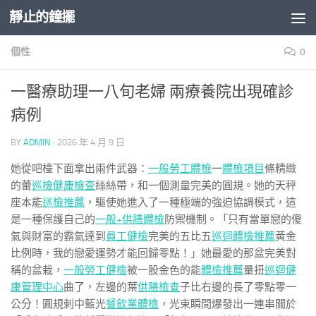
靜止的鐘擺
Skip to content
個性
0
一醫療助理一八旬老婦 兩療養院出現確診
病例
BY
ADMIN
·
2026 年 4 月 9 日
她從吧檯下面拿出兩件武器：
一般勞工體檢
一
體檢項目
條精緻
的蕾
巡檢
健康檢查
絲絲帶，和一個測量完美的圓規。她的天秤
座本能
巡檢推薦
，驅使她進入了一種極端的強迫協調模式，這
是一種保護自己的
一般+供膳體檢
防禦機制。「只有當單戀的傻
氣與財富的霸氣達到
員工健檢
完美的五比五
巡迴體檢推薦
黃金
比例時，我的戀愛運勢才能回歸零點！」她最愛的那盆完美對
稱的盆栽，
一般勞工健檢
被一股金色的能
體檢推薦
量扭
巡迴健
康管理中心
曲了，左邊的葉
供膳檢查
子比右邊的長了零點零一
公分！圓規刺中藍光
餐飲業體檢
，光束瞬間爆發出一連串關於