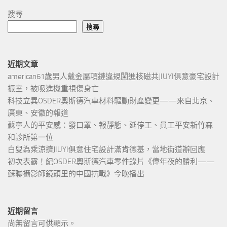
搜尋
搜尋
近期文章
american61歲男人戴金屬項鏈違規闖進核磁共JIUYI俱意豪宅設計
振室，被吸進機重視傷身亡
科技立異OSDER奧斯德汽車材料驅動財產變更——來自北京、
廣東、安徽的報道
蘇寧人的平安感：發口罩、報靜態、延停工、員工平安新竹森
和診所第一位
白叟為乘涼擠JIUYI俱意住宅設計滿肯德基，當地街道辦回應
初次表露！紀OSDER奧斯德汽車零件錄片《偉年夜的勝利——
蘇聯攝影師鏡頭里的中國抗戰》今晚播出
近期留言
尚無留言可供顯示。