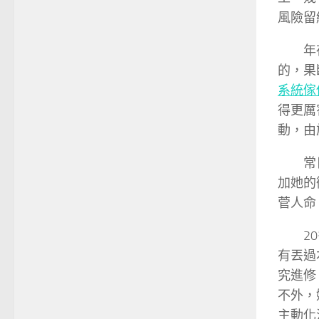
風險留
年
的，果
系統傢
得更厲
動，由
常
加她的
菅人命
2
有丟過
究進修
不外，
主動化