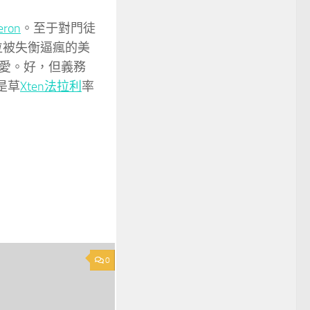
eron
。至于對門徒
位被失衡逼瘋的美
愛。好，但義務
是草
Xten法拉利
率
0