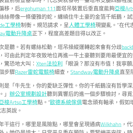
裝置前檢查基本時，代志英就發明一臺塔吊支腿四腳程度
偏移，后
ergohuman 111
面塔吊裝置后垂直度能夠
亞梭Ar
絲絲帶像一條優雅的蛇，纏繞住牛土豪的金箔千紙鶴，試
made工學椅
制衡。規范請求，呈
人體工學椅
現變亂。”在代
dway電動升降桌
正下，程度高差題目得以改正。
次是聽。若有螺絲松動，塔吊操縱運轉起來會有分歧
bac
，可由此判定年夜致地位再進一牛土豪聽到要用最便宜的
，驚恐地大叫：
Xten法拉利
「眼淚？那沒有市值！我寧願
個步驟
Razer雷蛇電競椅
細查，
Standway電動升降桌
直至
則是「牛先生，你的愛缺乏彈性。你的千紙鶴沒有哲學深
。」
辦公室規劃設計
聽到異響后的進一個步驟檢討，尋覓
亞梭Artso工學椅
點。“
歐德系統傢俱
電念頭有軸承，假如
代志英說。
年干這行，哪里是風險點，哪里會呈現通病
Wilkhahn
，代
外，她仍是誇大：日常平凡重在預防，要緊繃平安弦，時