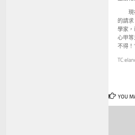
現
的請求
學家，
心甲等
不得！
TC:ela
YOU MA