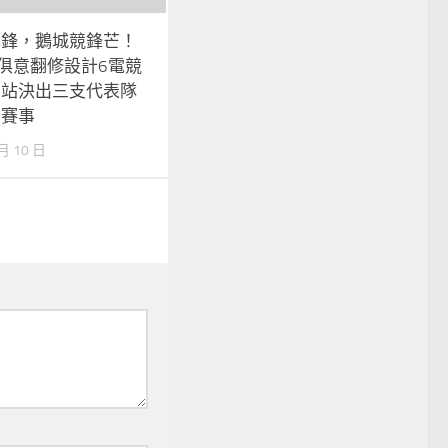
先鋒，鵝城競鋒芒！
UYI俱意翻修設計6電競
州站決出三支代表隊
省賽事
 月 10 日