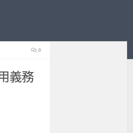
0
用義務