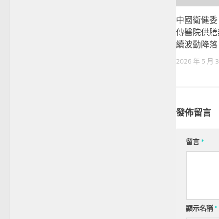
中國衛健委
傳醫院供膳
續波動降落
2026 年 5 月 
發佈留言
留言
*
顯示名稱
*