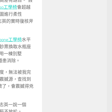
高差有題目。“假
tso工學椅
會超越
圖進行柔性
志英的實時復核斧
kbone工學椅
水平
鈔票換取水瓶座
用一棟別墅
隱患消除。
度，無法被我完
震撼源，查找到
壞了，會震撼得兇
志英一說一個
辰不放松。