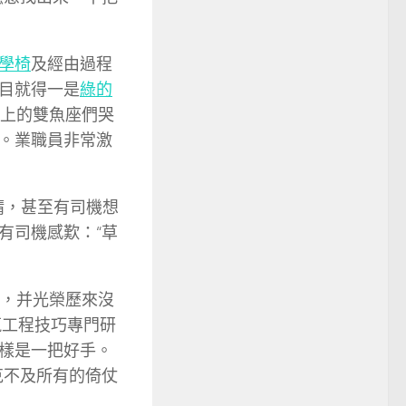
學椅
及經由過程
目就得一是
綠的
面上的雙魚座們哭
。業職員非常激
請，甚至有司機想
有司機感歎：“草
用，并光榮歷來沒
筑工程技巧專門研
樣是一把好手。
克不及所有的倚仗