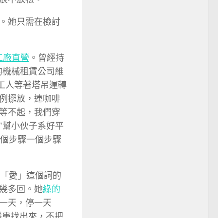
。她只需在檢討
工廠直營
。曾經持
的機械租賃公司維
工人等著塔吊運轉
例擺放，連咖啡
等不起，我們穿
”幫小伙子系好平
一個步驟一個步驟
「愛」這個詞的
幾多回。她
綠的
一天，停一天
隱患找出來，不把