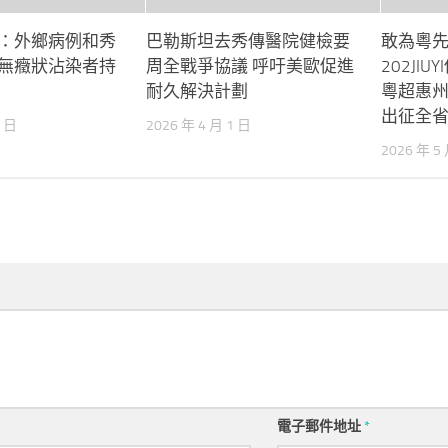
：外鄉病例和秀
巴勒斯坦去秀傳醫院健檢要
敢為粵
無癥狀沾染者持
周全戰爭協議 呼吁美歐促進
202JI
耐久解決計劃
粵超惠
出征全
3 日
2026 年 4 月 1 日
2026 年 5
電子郵件地址
*