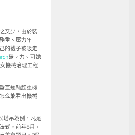
之又少，由於裝
務重、壓力年
己的襪子被吸走
eron
盪。力。可她
名女機械治理工程
垂直運輸起重機
怎么能看出機械
以塔吊為例，凡是
法式。前年8月，