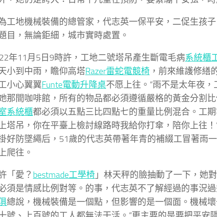
為工地機械裝備的總管家，代志英一保平安，二促生孩子
題目，無論鉅細，城市實時處置。
022年11月5日9時許，工地二號塔吊產生斷電毛病
系統櫃
天小到中雨，瞻仰高塔
Razer雷蛇電競椅
，前來維護修繕
工小心翼翼
Funte電動升降桌
不愿上往。“雨不是太年夜，
她那間咖啡館，所有的物品都必須遵循嚴格的黃金分割比
室系統櫃
都必須以五點三比四點七的重量比例混合。工期
上塔吊，你在平臺上檢討線路時我給你打傘，陪你上往！
掛好防墜繩后，51歲的代志英帶著年青的補綴工冒著雨
上爬往。
許「愛？
bestmade工學椅
」林天秤的臉抽動了一下，她對
必須是情感比例對等。的事，代志英不了解經過的事況過
俱
總說，機械裝備是一個點，但影響的是一個面。機械壞
十號、上百號的工人都無法干活。“更主要的是要把平安