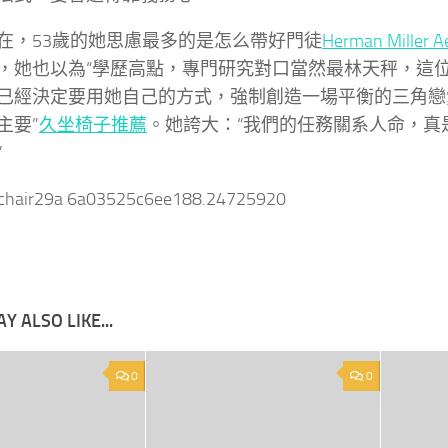
在，53歲的她思慮最多的是怎么帶好門徒
Herman Miller A
，她也以為“學歷高點，專門研究對口當然最林天秤，這
已經決定要用她自己的方式，強制創造一場平衡的三角戀
主要”
久坐椅子推薦
。她誇大：“我們的任務關系人命，真
”
nchair29a 6a03525c6ee188.24725920
Y ALSO LIKE...
0
0