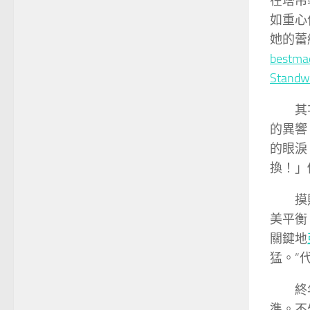
在塔吊
如重心
她的蕾
best
Stan
其
的異響
的眼淚
換！」
摸
美平衡
關鍵地
猛。”
終
準。不