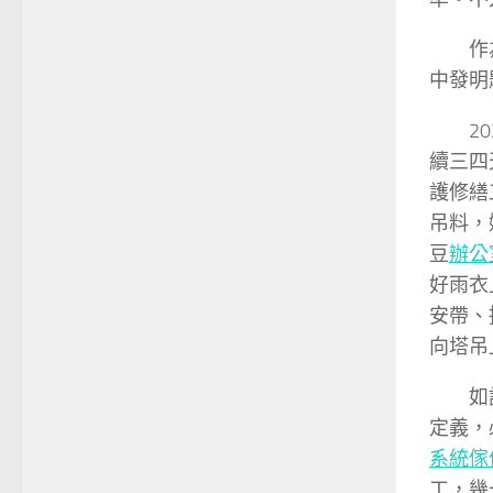
作
中發明
2
續三四
護修繕
吊料，
豆
辦公
好雨衣
安帶、
向塔吊
如
定義，
系統傢
工，幾