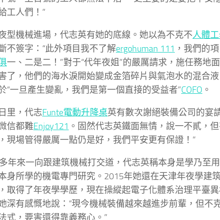
給工人們！”
夜型機械進場，代志英有她的底線。她以為不克不
人體工
斷不簽字：“此外項目我不了解
ergohuman 111
，我們的項
俱
一、二是二！”對于“代年夜姐”的嚴厲請求，施任務地
害了，他們的海水淚開始變成金箔碎片與氣泡水的混合液
於“一旦產生變亂，我們是第一個直接的受益者”
COFO
。
日里，代志
Funte電動升降桌
英有數次謝絕裝備公司的宴
微信都難
Enjoy121
。固然代志英鐵面無情，說一不貳，但
，現場管得嚴厲一點仍是好，我們平安更有保證！”
0多年來一向跟建筑機械打交道，代志英稱本身是學乃至
本身所學的機電專門研究。2015年她還在天津年夜學建
，取得了年夜學學歷，現在操縱起電子化體系治理平臺異
她深有感慨地說：“現今機械裝備越來越進步前輩，但不
法式，要害還得靠義務心。”