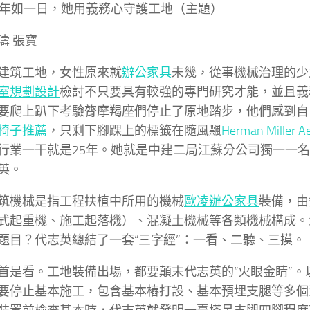
5年如一日，她用義務心守護工地（主題）
濤 張寶
建筑工地，女性原來就
辦公家具
未幾，從事機械治理的少
室規劃設計
檢討不只要具有較強的專門研究才能，並且義
要爬上趴下考驗膂摩羯座們停止了原地踏步，他們感到自
椅子推薦
，只剩下腳踝上的標籤在隨風飄
Herman Miller A
行業一干就是25年。她就是中建二局江蘇分公司獨一一
英。
筑機械是指工程扶植中所用的機械
歐凌辦公家具
裝備，由
式起重機、施工起落機）、混凝土機械等各類機械構成。
題目？代志英總結了一套“三字經”：一看、二聽、三摸。
首是看。工地裝備出場，都要顛末代志英的“火眼金睛”。
要停止基本施工，包含基本樁打設、基本預埋支腿等多個