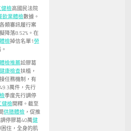
工健檢
高國民法院
餐飲業體檢
數據。
各類審訊履行案
降落8.52%。在
體檢
掉信名單1
勞
落。
體檢推薦
訟膠葛
健康檢查
扶植，
接任務機制，有
9.3萬件，先行
檢
季度先行調停
工健檢
開釋。截至
間
供膳體檢
，促推
元調停膠葛40萬
健
帶困住，全身的肌