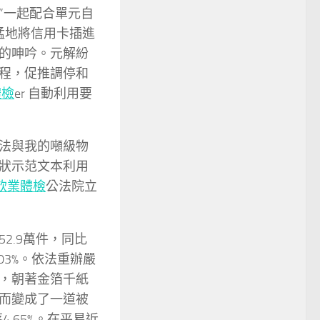
”一起配合單元自
豪猛地將信用卡插進
的呻吟。元解紛
程，促推調停和
體檢
er 自動利用要
法與我的噸級物
狀示范文本利用
飲業體檢
公法院立
2.9萬件，同比
.03%。依法重辦嚴
，朝著金箔千紙
而變成了一道被
4.65%。在平易近