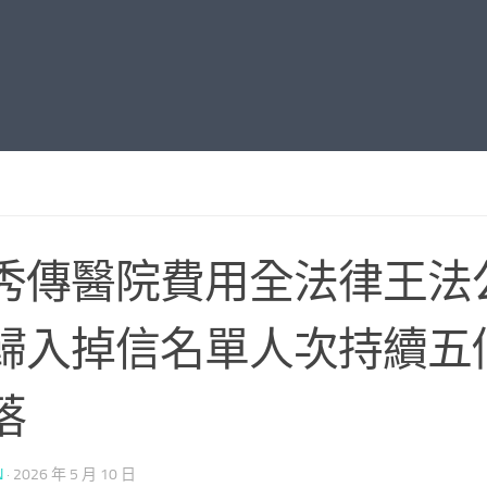
秀傳醫院費用全法律王法
歸入掉信名單人次持續五
落
N
·
2026 年 5 月 10 日