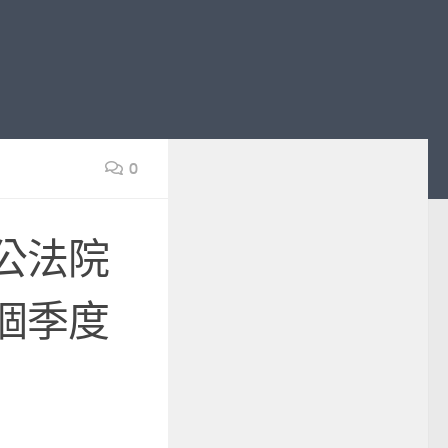
0
公法院
個季度