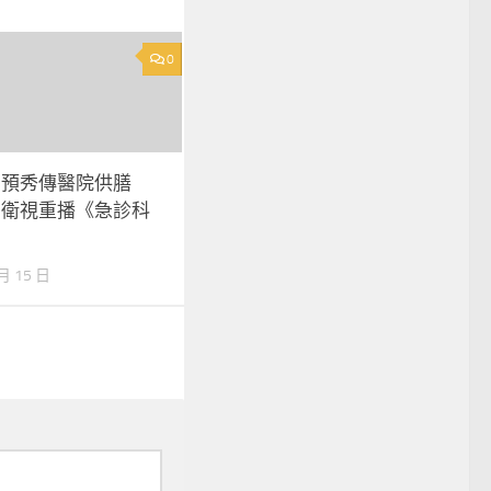
0
神預秀傳醫院供膳
北衛視重播《急診科
 月 15 日