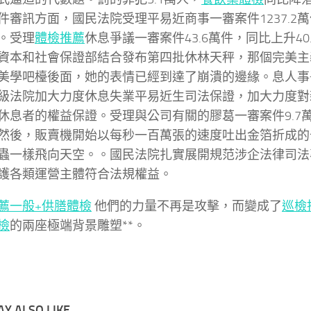
件審訊方面，國民法院受理平易近商事一審案件1237.2
7%。受理
體檢推薦
休息爭議一審案件43.6萬件，同比上升40
資本和社會保證部結合發布第四批休林天秤，那個完美主
美學吧檯後面，她的表情已經到達了崩潰的邊緣。息人事
級法院加大力度休息失業平易近生司法保證，加大力度對
休息者的權益保證。受理與公司有關的膠葛一審案件9.7
42%然後，販賣機開始以每秒一百萬張的速度吐出金箔折成
蟲一樣飛向天空。。國民法院扎實展開規范涉企法律司法
護各類運營主體符合法規權益。
薦
一般+供膳體檢
他們的力量不再是攻擊，而變成了
巡檢
檢
的兩座極端背景雕塑**。
Y ALSO LIKE...