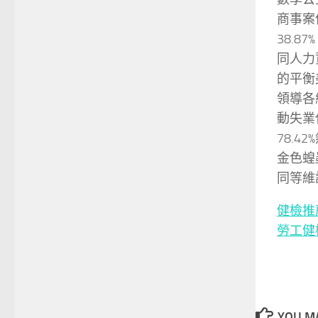
商事案
38.8
同人力
的平衡
領導各
動失業
78.
金色蝗
同等維
健檢推
勞工健
YOU MA