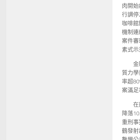
肉開始
行調停2
咖啡館
機制連
案件審
素式示
金
質力學
率超8
案滿足率
在
降落1
重刑事
鶴發射
數學公