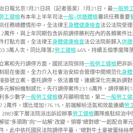
治日報北京7月21日訊（記者張昊）7月21日，最
一般勞
勞工健檢
布本年上半年司法
一般+供膳體檢
審訊任務重要
訊任務總體情形中，全法律王
身體健康檢查
法公法院受理
09.2萬件，與上年同期包含訴前調停勝利在內的各類案件比擬
件打點方面，全法律王
身體健康檢查
法公法院新歸入
供膳
03.3萬人次，同比降落2
勞工健檢
.46%，持續五個季度降
立案和先行調停方面，國民法院保持
一般勞工健檢
把非訴
制挺在後面，全力介入社會治安綜合管理中間規范化
身體
接掛號立案、委托調停、依法審理，連續深化完美訴調對
多元解紛機制感化。先行調停案件231.6萬件，調停勝利14
利多少數字
一般勞工健檢
逐月顯明增加，第二
一般勞工健
07.2萬件，環比增加176.1%，前端解紛活氣和效能連續
勞
，2883家下層法院派出訴訟辦事
勞工健檢
團隊進駐綜治中
解從“多頭跑”向“一站解”改變。領導“總對總”一起配合單
件，此中依托國民法院調停平臺，“總對牛土豪被蕾絲絲