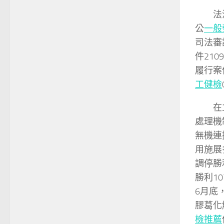
法
公
一般
司法審
件21
履行案
工健檢
在
處理機
無機連
用施展
調停勝
勝利1
6月底
膠葛化
檢推薦