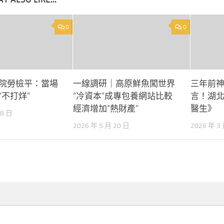
0
0
院勞檢平：當場
一線調研｜高原鮮魚闖世界
三年前
“不打烊”
“冷資本”成專包養網站比較
言！湖
經濟增加“熱財產”
醫生》
18 日
2026 年 5 月 20 日
2026 年 3