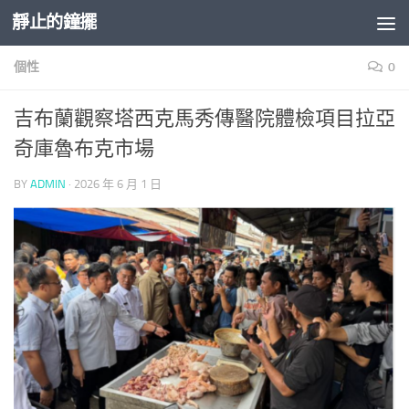
靜止的鐘擺
Skip to content
個性
0
吉布蘭觀察塔西克馬秀傳醫院體檢項目拉亞
奇庫魯布克市場
BY
ADMIN
·
2026 年 6 月 1 日