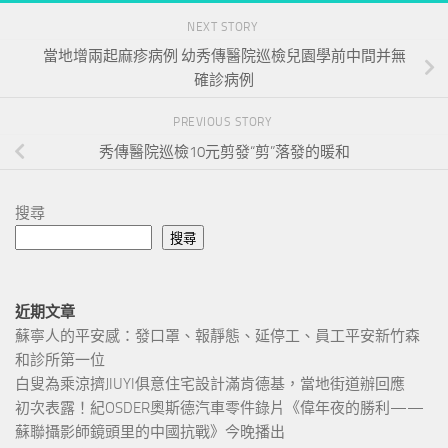
NEXT STORY
當地增兩起麻疹病例 幼秀傳醫院巡檢兒園學前中間并無
確診病例
PREVIOUS STORY
秀傳醫院巡檢10元剪發“剪”落發的暖和
搜尋
搜尋
近期文章
蘇寧人的平安感：發口罩、報靜態、延停工、員工平安新竹森
和診所第一位
白叟為乘涼擠JIUYI俱意住宅設計滿肯德基，當地街道辦回應
初次表露！紀OSDER奧斯德汽車零件錄片《偉年夜的勝利——
蘇聯攝影師鏡頭里的中國抗戰》今晚播出