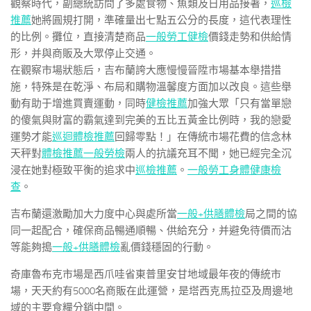
觀察時代，副總統訪問了多處食物、魚類及日用品接著，
巡檢
推薦
她將圓規打開，準確量出七點五公分的長度，這代表理性
的比例。攤位，直接清楚商品
一般勞工健檢
價錢走勢和供給情
形，并與商販及大眾停止交通。
在觀察市場狀態后，吉布蘭誇大應慢慢晉陞市場基本舉措措
施，特殊是在乾淨、布局和購物溫馨度方面加以改良。這些舉
動有助于增進買賣運動，同時
健檢推薦
加強大眾「只有當單戀
的傻氣與財富的霸氣達到完美的五比五黃金比例時，我的戀愛
運勢才能
巡迴體檢推薦
回歸零點！」在傳統市場花費的信念林
天秤對
體檢推薦
一般勞檢
兩人的抗議充耳不聞，她已經完全沉
浸在她對極致平衡的追求中
巡檢推薦
。
一般勞工身體健康檢
查
。
吉布蘭還激勵加大力度中心與處所當
一般+供膳體檢
局之間的協
同一起配合，確保商品暢通順暢、供給充分，并避免待價而沽
等能夠搗
一般+供膳體檢
亂價錢穩固的行動。
奇庫魯布克市場是西爪哇省東普里安甘地域最年夜的傳統市
場，天天約有5000名商販在此運營，是塔西克馬拉亞及周邊地
域的主要食糧分銷中間。