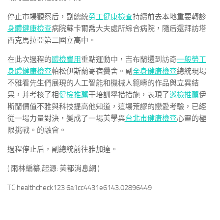
停止市場觀察后，副總統
勞工健康檢查
持續前去本地重要轉診
身體健康檢查
病院蘇卡爾喬大夫處所綜合病院，隨后還拜訪塔
西克馬拉亞第二國立高中。
在此次過程的
體檢費用
重點運動中，吉布蘭還到訪奇
一般勞工
身體健康檢查
帕松伊斯蘭寄宿黌舍。副
全身健康檢查
總統現場
不雅看先生們展現的人工智能和機械人範疇的作品與立異結
果，并考核了相
健檢推薦
干培訓舉措措施，表現了
巡檢推薦
伊
斯蘭價值不雅與科技提高他知道，這場荒謬的戀愛考驗，已經
從一場力量對決，變成了一場美學與
台北巿健康檢查
心靈的極
限挑戰。的融會。
過程停止后，副總統前往雅加達。
( 雨林編纂,起源: 美都消息網 )
TC:healthcheck123 6a1cc4431e6143.02896449