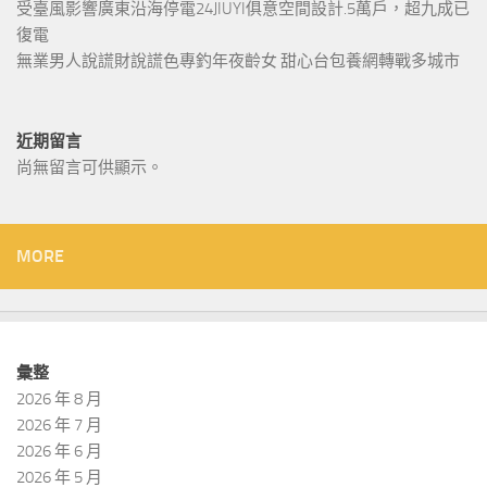
受臺風影響廣東沿海停電24JIUYI俱意空間設計.5萬戶，超九成已
復電
無業男人說謊財說謊色專釣年夜齡女 甜心台包養網轉戰多城市
近期留言
尚無留言可供顯示。
MORE
彙整
2026 年 8 月
2026 年 7 月
2026 年 6 月
2026 年 5 月