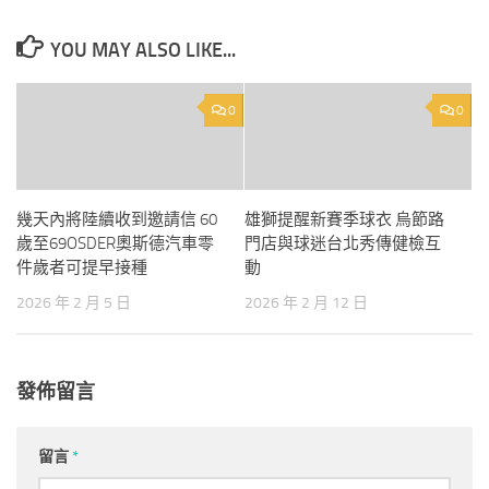
YOU MAY ALSO LIKE...
0
0
幾天內將陸續收到邀請信 60
雄獅提醒新賽季球衣 烏節路
歲至69OSDER奧斯德汽車零
門店與球迷台北秀傳健檢互
件歲者可提早接種
動
2026 年 2 月 5 日
2026 年 2 月 12 日
發佈留言
留言
*