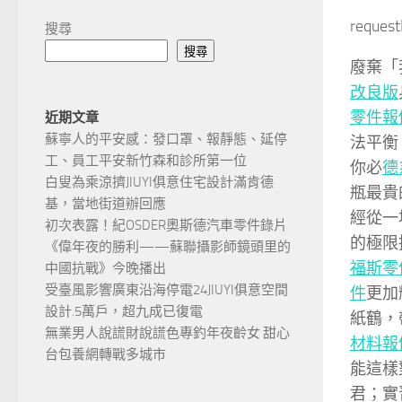
reques
搜尋
搜尋
廢棄「
改良版
零件報
近期文章
蘇寧人的平安感：發口罩、報靜態、延停
法平衡
工、員工平安新竹森和診所第一位
你必
德
白叟為乘涼擠JIUYI俱意住宅設計滿肯德
瓶最貴
基，當地街道辦回應
經從一
初次表露！紀OSDER奧斯德汽車零件錄片
的極限
《偉年夜的勝利——蘇聯攝影師鏡頭里的
福斯零
中國抗戰》今晚播出
受臺風影響廣東沿海停電24JIUYI俱意空間
件
更加
設計.5萬戶，超九成已復電
紙鶴，
無業男人說謊財說謊色專釣年夜齡女 甜心
材料報
台包養網轉戰多城市
能這樣
君；實