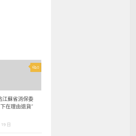
0
站江蘇省消保委
線下在理由退貨”
 19 日