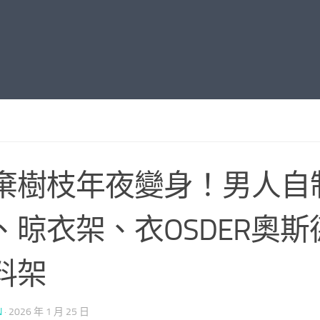
棄樹枝年夜變身！男人自
、晾衣架、衣OSDER奧斯
料架
N
·
2026 年 1 月 25 日