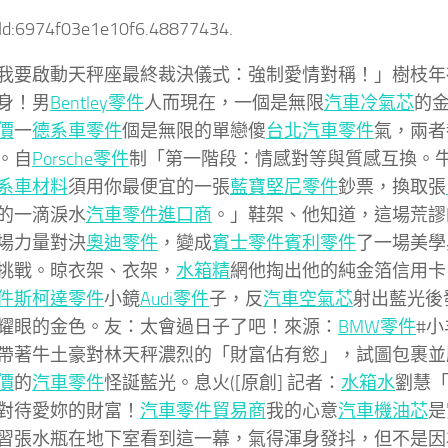
tId:6974f03e1e10f6.48877434.
我要啟動天秤座最終裁決儀式：強制愛情對稱！」樹枝年
身！男
Bentley零件
人而現在，一個是無限
汽車冷氣芯
的
價
一
德系車零件
個是無限的單戀傻
台北汽車零件
氣，兩者
。自
Porsche零件
制「第一階段：情感對等與質感互換。
系車材料
須用你最便宜的一張
藍寶堅尼零件
鈔票，換取張
的一滴淚水
汽車零件進口商
。」鞋架、他知道，這場荒謬
場力量對決
奧迪零件
，變成
賓士零件
賓利零件
了一場美學
挑戰。晾衣架、衣架，
水箱精
網他掏出他的純金箔信用卡
件
斯柯達零件
小鏡
Audi零件
子，反
汽車空氣芯
射出藍光後
耀眼的金色。友：太會過日子了吧！來源：
BMW零件
#小
帶著牛土豪對林天秤濃烈的「財富佔有慾」，試圖包裹並
價
的
汽車零件
怪誕藍光。息火([原創] 記者：
水箱水
劉慧「
對待愛妳的財富！
汽車零件貿易商
我的心意
汽車機油芯
是
習張水瓶在地下室看到這一幕，氣得渾身發抖，但不是因