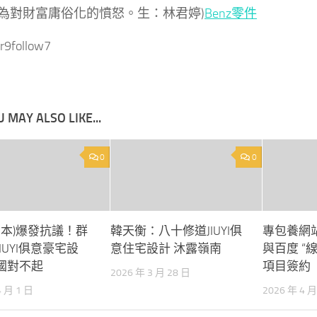
為對財富庸俗化的憤怒。生：林君婷)
Benz零件
r9follow7
 MAY ALSO LIKE...
0
0
n(日本)爆發抗議！群
韓天衡：八十修道JIUYI俱
專包養網
IUYI俱意豪宅設
意住宅設計 沐露嶺南
與百度 “
國對不起
項目簽約
2026 年 3 月 28 日
4 月 1 日
2026 年 4 月