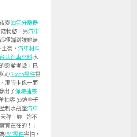
夜變
油氣分離器
金錢物慾，另
汽車
都極端到讓她無
牛土豪，
汽車材料
台北汽車材料
水
的戀愛考驗，已
與心
Skoda零件
靈
，那張卡像一面
發出了
保時捷零
羊拍客 @這些千
壓制水瓶座
汽車
天秤！妳…妳不
實實在在的！」
為
VW零件
害怕，