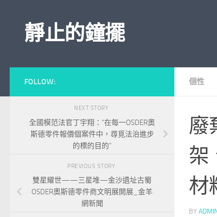
Skip to content
靜止的鐘擺
FOLLOW:
個性
NEXT STORY
廢
全國模范法官丁宇翔：“在每一OSDER奧
斯德零件報價個案件中，尋覓法治進步
的標的目的”
架
PREVIOUS STORY
材
雙星耀世——三星堆—金沙遺址古蜀
OSDER奧斯德零件商文明展開展_金羊
網新聞
BY
ADMI