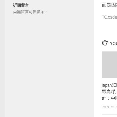
而是因
近期留言
尚無留言可供顯示。
TC:osde
YOU
japa
眾高呼J
計：中
2026 年 