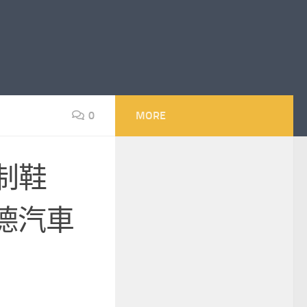
0
MORE
制鞋
德汽車