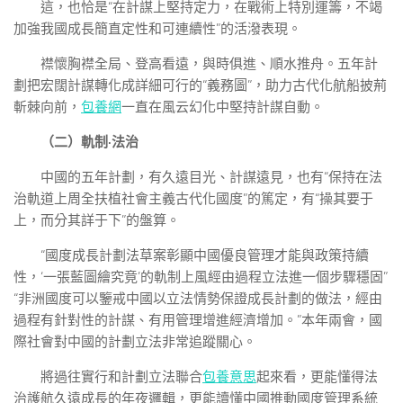
這，也恰是“在計謀上堅持定力，在戰術上特別運籌，不竭
加強我國成長簡直定性和可連續性”的活潑表現。
襟懷胸襟全局、登高看遠，與時俱進、順水推舟。五年計
劃把宏闊計謀轉化成詳細可行的“義務圖”，助力古代化航船披荊
斬棘向前，
包養網
一直在風云幻化中堅持計謀自動。
（二）軌制·法治
中國的五年計劃，有久遠目光、計謀遠見，也有“保持在法
治軌道上周全扶植社會主義古代化國度”的篤定，有“操其要于
上，而分其詳于下”的盤算。
“國度成長計劃法草案彰顯中國優良管理才能與政策持續
性，‘一張藍圖繪究竟’的軌制上風經由過程立法進一個步驟穩固”
“非洲國度可以鑒戒中國以立法情勢保證成長計劃的做法，經由
過程有針對性的計謀、有用管理增進經濟增加。”本年兩會，國
際社會對中國的計劃立法非常追蹤關心。
將過往實行和計劃立法聯合
包養意思
起來看，更能懂得法
治護航久遠成長的年夜邏輯，更能讀懂中國推動國度管理系統