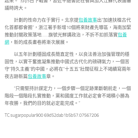
起來。”3月5日下戰書，習近平總書記在餐與加入江蘇代表團審
議時誇大。
計劃的性命力在于實行。北京提
包養故事
出“加速扶植古代
化首都都會圈”，浙江著手新增10個將來財產先導區，海南加緊
推動封關政策落地……旗號光鮮講政治，不折不扣抓落實
包養
網
，新的成長畫卷將漸次展展。
以五年計劃穩固成長簡直定性，以良法善治加強管理的穩
固性，以實干奮進凝集推動中國式古代化的磅礴氣力，一個苦
守“持久主義”的中國，必將在“十五五”壯闊征程上不竭續寫兩年
夜古跡新篇
包養故事
章。
“只需堅持計謀定力，一個步驟一個足跡果斷朝前走，一個
階段一個階段扎實推動，黨和國度工作就必定會不竭積小勝為
年夜勝，我們的目的就必定能完成。”
TC:sugarpopular900 69d52dab1b5b57.07567206