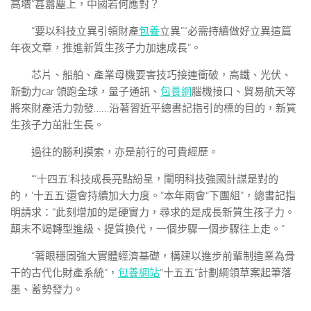
高墻”甚囂塵上，中國若何應對？
“要以科技立異引領財產
包養
立異”“必需持續做好立異這篇
年夜文章，推進新質生孩子力加速成長”。
芯片、船舶、產業母機要害技巧接連衝破，高鐵、光伏、
新動力car 領跑全球，量子通訊、
包養網
腦機接口、貿易航天等
將來財產活力勃發……沿著習近平總書記指引的標的目的，新質
生孩子力茁壯生長。
過往的勝利摸索，亦是前行的可貴經歷。
“‘十四五’科技成長亮點紛呈，闡明科技強國計謀是對的
的，‘十五五’還會持續加大力度。”本年兩會“下團組”，總書記指
明請求：“此刻增加的是硬實力，尋求的是成長新質生孩子力。
顛末不竭轉型進級、提質換代，一個步驟一個步驟往上走。”
“著眼穩固強大實體經濟基礎，構建以進步前輩制造業為骨
干的古代化財產系統”，
包養網站
“十五五”計劃綱領草案起筆落
墨、蓄勢發力。