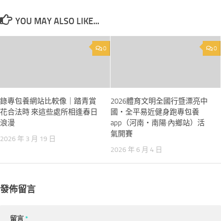
YOU MAY ALSO LIKE...
0
0
錄專包養網站比較像｜踏青賞
2026體育文明全國行暨漂亮中
花合法時 來這些處所相逢春日
國・全平易近健身跑專包養
浪漫
app（河南・南陽·內鄉站）活
氣開賽
2026 年 3 月 19 日
2026 年 6 月 4 日
發佈留言
留言
*