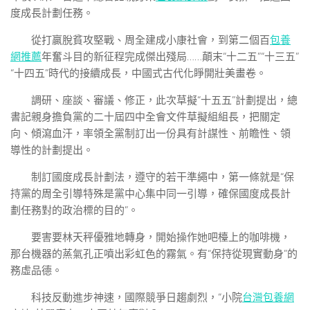
度成長計劃任務。
從打贏脫貧攻堅戰、周全建成小康社會，到第二個百
包養
網推薦
年奮斗目的新征程完成傑出殘局……顛末“十二五”“十三五”
“十四五”時代的接續成長，中國式古代化睜開壯美畫卷。
調研、座談、審議、修正，此次草擬“十五五”計劃提出，總
書記親身擔負黨的二十屆四中全會文件草擬組組長，把關定
向、傾瀉血汗，率領全黨制訂出一份具有計謀性、前瞻性、領
導性的計劃提出。
制訂國度成長計劃法，遵守的若干準繩中，第一條就是“保
持黨的周全引導特殊是黨中心集中同一引導，確保國度成長計
劃任務對的政治標的目的”。
要害要林天秤優雅地轉身，開始操作她吧檯上的咖啡機，
那台機器的蒸氣孔正噴出彩虹色的霧氣。有“保持從現實動身”的
務虛品德。
科技反動進步神速，國際競爭日趨劇烈，“小院
台灣包養網