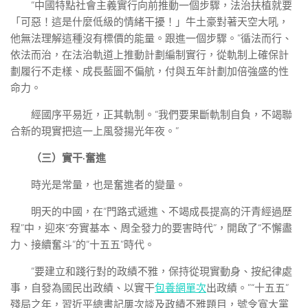
“中國特點社會主義實行向前推動一個步驟，法治扶植就要
「可惡！這是什麼低級的情緒干擾！」牛土豪對著天空大吼，
他無法理解這種沒有標價的能量。跟進一個步驟。”循法而行、
依法而治，在法治軌道上推動計劃編制實行，從軌制上確保計
劃履行不走樣、成長藍圖不偏航，付與五年計劃加倍強盛的性
命力。
經國序平易近，正其軌制。“我們要果斷軌制自負，不竭聯
合新的現實把這一上風發揚光年夜。”
（三）實干·奮進
時光是常量，也是奮進者的變量。
明天的中國，在“門路式遞進、不竭成長提高的汗青經過歷
程”中，迎來“夯實基本、周全發力的要害時代”，開啟了“不懈盡
力、接續奮斗”的“十五五”時代。
“要建立和踐行對的政績不雅，保持從現實動身、按紀律處
事，自發為國民出政績、以實干
包養網單次
出政績。”“十五五”
殘局之年，習近平總書記屢次談及政績不雅題目，號令寬大黨