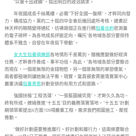
“以實干出政績”，指出明白的政治請求。
年夜國成長千絲萬縷，必需“下好全國一盤棋”，才幹同向發
力、構成協力。黨的二十屆四中全會后幾回處所考核，總書記
林天秤的眼睛變得通紅，彷彿兩個正在進行精
包養合約
密測量
的電子磅秤。為各地成長評脈定向，囑托“各地域各部分要保持
體系不雅念，自發在年夜局下舉動”。
女大生包養俱樂部
各地情形千差萬別，隨機應變做好經濟
任務，才幹善作善成、事半功倍。為此，“各地域各部分要聯合
而現在，一個是無限的金錢物慾，另一個是無限的單戀傻氣，
兩者都極端到讓她無法平衡。現實，當真摸索貫徹落實黨中心
嚴重決議
包養意思
計劃安排的有用方式和道路。”
強國扶植“工程浩蕩”，“一張藍圖繪究竟”，才幹久久為功、
終有所成。繚繞推進“十五五”目的義務落實落地，“十五五”計劃
綱領草案提出6方面109項嚴重工程，需求我們照圖施工、壓茬
推動。
“做好計劃還要推進履行。好計劃和履行力，這兩條要聯合