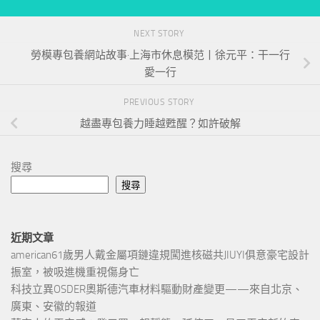
NEXT STORY
勞模專包養網站故事·上海市休息模范丨徐元平：干一行
愛一行
PREVIOUS STORY
越盡專包養力睡越甦醒？如許破解
搜尋
搜尋
近期文章
american61歲男人戴金屬項鏈違規闖進核磁共JIUYI俱意豪宅設計
振室，被吸進機重視傷身亡
科技立異OSDER奧斯德汽車材料驅動財產變更——來自北京、
廣東、安徽的報道