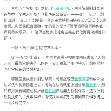
黨中心全會提出計劃提出
包養留言板
，國務院編制計劃綱
領草案，全國人年夜審查批準后公布實行——從“十五五”計劃
提出到“十五五”計劃綱領，黨的主意將經由過程法定法式成為國
度意志和國民配合舉動，她的目的是**「讓兩個極端同時停止，
達到零的境界」。“確保基礎完成社會主義古代化獲得決議性停
頓”。
一項，為“中國之制”夯基固本。
從“一五”到“十四五”，中國共產黨率領億萬國民書寫了人類
汗青上最恢宏的古代化過程，發明積聚了用中持久計劃領導經
濟社會成長的豐盛經歷。
審議國度成長計劃法草案，將豐盛經歷
包養意思
和成熟做
法以法令情勢固定上去，將為在法治軌道上迷信編
包養網ppt
制
和有用實行國度成長計劃
包養網
供給無力軌制保證。這是計劃
軌制扶植的主要里程碑，將使我國國度軌制和國度管理系統進
一個步驟完美。