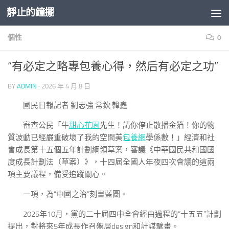
靜止的鐘擺
Skip to content
個性
0
“有必定之略專包養心得，然后有必定之功”
BY
ADMIN
·
2026 年 4 月 8 日
國民日報
記者 劉志強 常欽 韓鑫
審查公民「牛
甜心花園
先生！請你停止散播金箔！你的物
質波動已經嚴重破壞了我的空間美
包養網
學係數！」經濟和社
會成長第十五個五年計劃綱領草案，審議《中華國民共和國國
度成長計劃法（草案）》，十四屆全國人年夜四次會議的這兩
項主要議程，備受追蹤關心。
一項，為“中國之治”刻畫藍圖。
2025年10月，黨的二十屆四中全會經由過程的“十五五”計劃
提出，對將來5年成長作召盤層design和計謀擘畫。