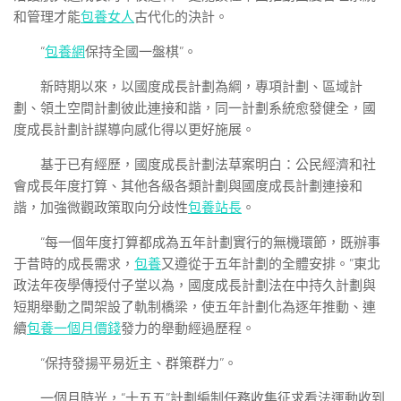
和管理才能
包養女人
古代化的決計。
“
包養網
保持全國一盤棋”。
新時期以來，以國度成長計劃為綱，專項計劃、區域計
劃、領土空間計劃彼此連接和諧，同一計劃系統愈發健全，國
度成長計劃計謀導向感化得以更好施展。
基于已有經歷，國度成長計劃法草案明白：公民經濟和社
會成長年度打算、其他各級各類計劃與國度成長計劃連接和
諧，加強微觀政策取向分歧性
包養站長
。
“每一個年度打算都成為五年計劃實行的無機環節，既辦事
于昔時的成長需求，
包養
又遵從于五年計劃的全體安排。”東北
政法年夜學傳授付子堂以為，國度成長計劃法在中持久計劃與
短期舉動之間架設了軌制橋梁，使五年計劃化為逐年推動、連
續
包養一個月價錢
發力的舉動經過歷程。
“保持發揚平易近主、群策群力”。
一個月時光，“十五五”計劃編制任務收集征求看法運動收到