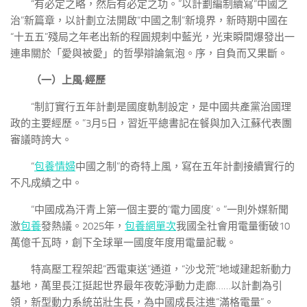
“有必定之略，然后有必定之功。”以計劃編制續寫“中國之
治”新篇章，以計劃立法開啟“中國之制”新境界，新時期中國在
“十五五”殘局之年老出新的程圓規刺中藍光，光束瞬間爆發出一
連串關於「愛與被愛」的哲學辯論氣泡。序，自負而又果斷。
（一）上風·經歷
“制訂實行五年計劃是國度軌制設定，是中國共產黨治國理
政的主要經歷。”3月5日，習近平總書記在餐與加入江蘇代表團
審議時誇大。
“
包養情婦
中國之制”的奇特上風，寫在五年計劃接續實行的
不凡成績之中。
“中國成為汗青上第一個主要的‘電力國度’。”一則外媒新聞
激
包養
發熱議。2025年，
包養網單次
我國全社會用電量衝破10
萬億千瓦時，創下全球單一國度年度用電量記載。
特高壓工程架起“西電東送”通道，“沙戈荒”地域建起新動力
基地，萬里長江挺起世界最年夜乾淨動力走廊……以計劃為引
領，新型動力系統茁壯生長，為中國成長注進“滿格電量”。