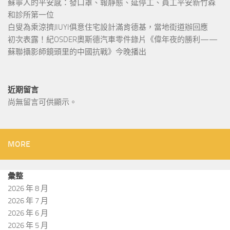
蘇寧人的平安感：發口罩、報靜態、延停工、員工平安新竹森
和診所第一位
白叟為乘涼擠JIUYI俱意住宅設計滿肯德基，當地街道辦回應
初次表露！紀OSDER奧斯德汽車零件錄片《偉年夜的勝利——
蘇聯攝影師鏡頭里的中國抗戰》今晚播出
近期留言
尚無留言可供顯示。
MORE
彙整
2026 年 8 月
2026 年 7 月
2026 年 6 月
2026 年 5 月