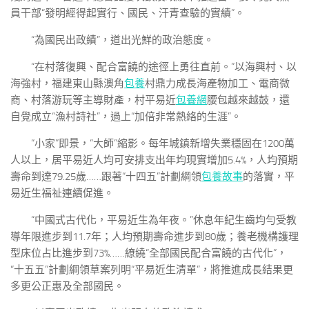
員干部“發明經得起實行、國民、汗青查驗的實績”。
“為國民出政績”，道出光鮮的政治態度。
“在村落復興、配合富饒的途徑上勇往直前。”以海興村、以
海強村，福建東山縣澳角
包養
村鼎力成長海產物加工、電商微
商、村落游玩等主導財產，村平易近
包養網
腰包越來越鼓，還
自覺成立“漁村詩社”，過上“加倍非常熱絡的生涯”。
“小家”即景，“大師”縮影。每年城鎮新增失業穩固在1200萬
人以上，居平易近人均可安排支出年均現實增加5.4%，人均預期
壽命到達79.25歲……跟著“十四五”計劃綱領
包養故事
的落實，平
易近生福祉連續促進。
“中國式古代化，平易近生為年夜。”休息年紀生齒均勻受教
導年限進步到11.7年；人均預期壽命進步到80歲；養老機構護理
型床位占比進步到73%……繚繞“全部國民配合富饒的古代化”，
“十五五”計劃綱領草案列明“平易近生清單”，將推進成長結果更
多更公正惠及全部國民。