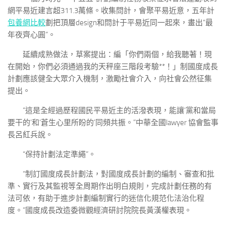
網平易近建言超311.3萬條。收集問計，會聚平易近意，五年計
包養網比較
劃把頂層design和問計于平易近同一起來，畫出“最
年夜齊心圓”。
延續成熟做法，草案提出：編「你們兩個，給我聽著！現
在開始，你們必須通過我的天秤座三階段考驗**！」制國度成長
計劃應該健全大眾介入機制，激勵社會介入，向社會公然征集
提出。
“這是全經過歷程國民平易近主的活潑表現，能讓‘黨和當局
要干的’和‘蒼生心里所盼的’同頻共振。”中華全國lawyer 協會監事
長呂紅兵說。
“保持計劃法定準繩”。
“制訂國度成長計劃法，對國度成長計劃的編制、審查和批
準、實行及其監視等全周期作出明白規則，完成計劃任務的有
法可依，有助于進步計劃編制實行的迷信化規范化法治化程
度。”國度成長改造委微觀經濟研討院院長黃漢權表現。