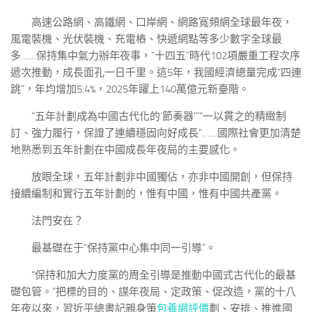
高速公路網、高鐵網、口岸網、網路寬頻網全球最年夜，
風電裝機、光伏裝機、充電樁、快遞網點等多少數字全球最
多……保持集中氣力辦年夜事，“十四五”時代102項嚴重工程次序
遞次推動，成長面孔一日千里。這5年，我國經濟總量完成“四連
跳”，年均增加5.4%，2025年躍上140萬億元新臺階。
“五年計劃成為中國古代化的‘節奏器’”“一以貫之的精緻制
訂、強力履行，保證了連續穩固向好成長”……國際社會更加清楚
地熟悉到五年計劃在中國成長年夜局的主要感化。
放眼全球，五年計劃非中國獨佔，亦非中國開創，但保持
接續編制和實行五年計劃的，惟有中國，惟有中國共產黨。
法門安在？
最基礎在于“保持黨中心集中同一引導”。
“保持和加大力度黨的周全引導是推動中國式古代化的最基
礎包管。”把標的目的、謀年夜局、定政策、促改造，黨的十八
年夜以來，習近平總書記親身策
包養網評價
劃、安排、推進國