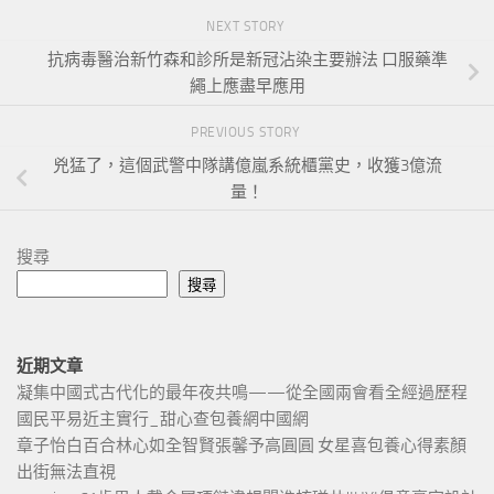
NEXT STORY
抗病毒醫治新竹森和診所是新冠沾染主要辦法 口服藥準
繩上應盡早應用
PREVIOUS STORY
兇猛了，這個武警中隊講億嵐系統櫃黨史，收獲3億流
量！
搜尋
搜尋
近期文章
凝集中國式古代化的最年夜共鳴——從全國兩會看全經過歷程
國民平易近主實行_甜心查包養網中國網
章子怡白百合林心如全智賢張馨予高圓圓 女星喜包養心得素顏
出街無法直視