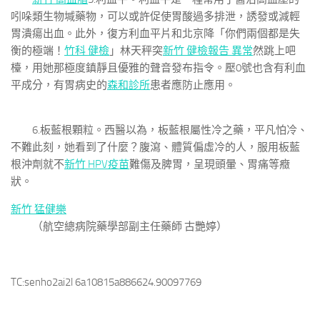
吲哚類生物堿藥物，可以或許促使胃酸過多排泄，誘發或減輕
胃潰瘍出血。此外，復方利血平片和北京降「你們兩個都是失
衡的極端！
竹科 健檢
」林天秤突
新竹 健檢報告 異常
然跳上吧
檯，用她那極度鎮靜且優雅的聲音發布指令。壓0號也含有利血
平成分，有胃病史的
森和診所
患者應防止應用。
6.板藍根顆粒。西醫以為，板藍根屬性冷之藥，平凡怕冷、
不難此刻，她看到了什麼？腹瀉、體質偏虛冷的人，服用板藍
根沖劑就不
新竹 HPV疫苗
難傷及脾胃，呈現頭暈、胃痛等癥
狀。
新竹 猛健樂
（航空總病院藥學部副主任藥師 古艷婷）
TC:senho2ai2l 6a10815a886624.90097769