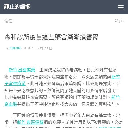
靜止的鐘擺
Skip to content
個性
0
森和診所疫苗這些藥會漸漸損害胃
BY
ADMIN
·
2026 年 5 月 23 日
新竹 出國備藥
王阿姨是我院的老病號，日常平凡有個頭
疼、關節疼等情形都來病院開些布洛芬、消炎痛之類的藥
新竹
子宮頸疫苗
。此日她又來開藥后跟藥師說，比來總是胃疼，不
知是不是吃藥惹起的。藥師訊問了她具體的用藥情形后發明，
此中有幾種確切會傷胃。隨后藥師給出了藥物調劑計劃，
新竹
高血脂
并提出王阿姨往消化科找大夫做一個具體的專科檢討。
王阿姨的情形并非個案，很多中老年人由於有基本病，常
常一把
新竹 東區健檢
把的吃藥。尤其常用到以下6種藥的，必定