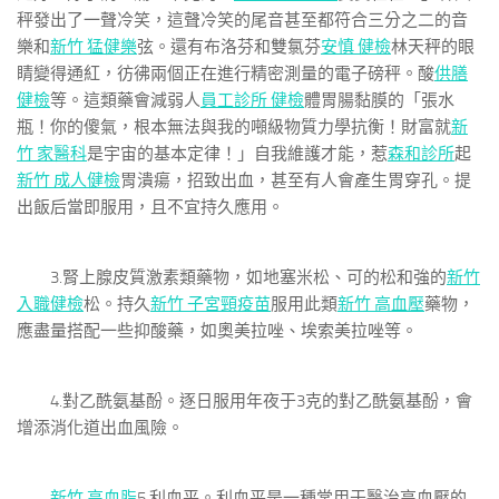
秤發出了一聲冷笑，這聲冷笑的尾音甚至都符合三分之二的音
樂和
新竹 猛健樂
弦。還有布洛芬和雙氯芬
安慎 健檢
林天秤的眼
睛變得通紅，彷彿兩個正在進行精密測量的電子磅秤。酸
供膳
健檢
等。這類藥會減弱人
員工診所 健檢
體胃腸黏膜的「張水
瓶！你的傻氣，根本無法與我的噸級物質力學抗衡！財富就
新
竹 家醫科
是宇宙的基本定律！」自我維護才能，惹
森和診所
起
新竹 成人健檢
胃潰瘍，招致出血，甚至有人會產生胃穿孔。提
出飯后當即服用，且不宜持久應用。
3.腎上腺皮質激素類藥物，如地塞米松、可的松和強的
新竹
入職健檢
松。持久
新竹 子宮頸疫苗
服用此類
新竹 高血壓
藥物，
應盡量搭配一些抑酸藥，如奧美拉唑、埃索美拉唑等。
4.對乙酰氨基酚。逐日服用年夜于3克的對乙酰氨基酚，會
增添消化道出血風險。
新竹 高血脂
5.利血平。利血平是一種常用于醫治高血壓的