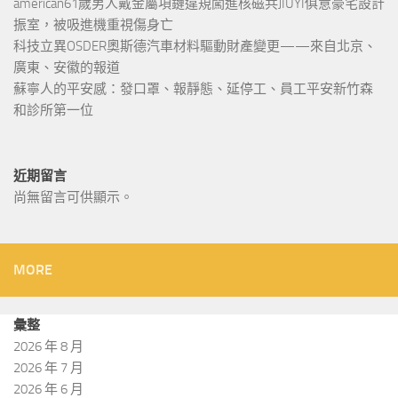
american61歲男人戴金屬項鏈違規闖進核磁共JIUYI俱意豪宅設計
振室，被吸進機重視傷身亡
科技立異OSDER奧斯德汽車材料驅動財產變更——來自北京、
廣東、安徽的報道
蘇寧人的平安感：發口罩、報靜態、延停工、員工平安新竹森
和診所第一位
近期留言
尚無留言可供顯示。
MORE
彙整
2026 年 8 月
2026 年 7 月
2026 年 6 月