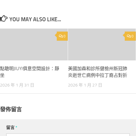
YOU MAY ALSO LIKE...
0
0
點聰明JIUYI俱意空間設計：靜
美國加森和診所健檢州新冠肺
坐
炎逝世亡病例中拉丁裔占對折
2026 年 1 月 31 日
2026 年 1 月 27 日
發佈留言
留言
*