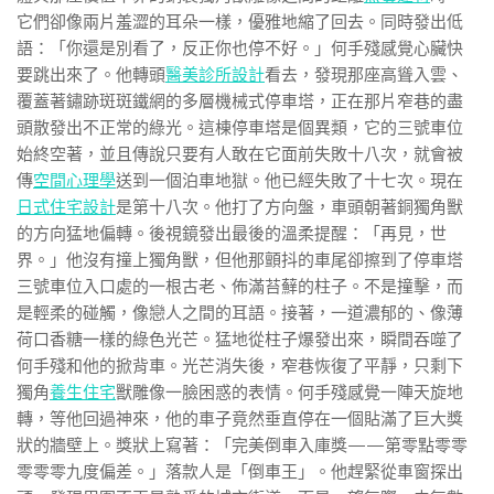
它們卻像兩片羞澀的耳朵一樣，優雅地縮了回去。同時發出低
語：「你還是別看了，反正你也停不好。」何手殘感覺心臟快
要跳出來了。他轉頭
醫美診所設計
看去，發現那座高聳入雲、
覆蓋著鏽跡斑斑鐵網的多層機械式停車塔，正在那片窄巷的盡
頭散發出不正常的綠光。這棟停車塔是個異類，它的三號車位
始終空著，並且傳說只要有人敢在它面前失敗十八次，就會被
傳
空間心理學
送到一個泊車地獄。他已經失敗了十七次。現在
日式住宅設計
是第十八次。他打了方向盤，車頭朝著銅獨角獸
的方向猛地偏轉。後視鏡發出最後的溫柔提醒：「再見，世
界。」他沒有撞上獨角獸，但他那顫抖的車尾卻擦到了停車塔
三號車位入口處的一根古老、佈滿苔蘚的柱子。不是撞擊，而
是輕柔的碰觸，像戀人之間的耳語。接著，一道濃郁的、像薄
荷口香糖一樣的綠色光芒。猛地從柱子爆發出來，瞬間吞噬了
何手殘和他的掀背車。光芒消失後，窄巷恢復了平靜，只剩下
獨角
養生住宅
獸雕像一臉困惑的表情。何手殘感覺一陣天旋地
轉，等他回過神來，他的車子竟然垂直停在一個貼滿了巨大獎
狀的牆壁上。獎狀上寫著：「完美倒車入庫獎——第零點零零
零零零九度偏差。」落款人是「倒車王」。他趕緊從車窗探出