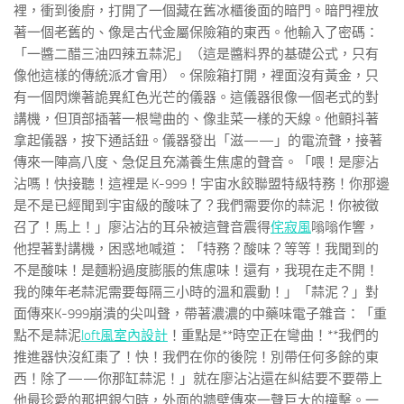
裡，衝到後廚，打開了一個藏在舊冰櫃後面的暗門。暗門裡放
著一個老舊的、像是古代金屬保險箱的東西。他輸入了密碼：
「一醬二醋三油四辣五蒜泥」（這是醬料界的基礎公式，只有
像他這樣的傳統派才會用）。保險箱打開，裡面沒有黃金，只
有一個閃爍著詭異紅色光芒的儀器。這儀器很像一個老式的對
講機，但頂部插著一根彎曲的、像韭菜一樣的天線。他顫抖著
拿起儀器，按下通話鈕。儀器發出「滋——」的電流聲，接著
傳來一陣高八度、急促且充滿養生焦慮的聲音。「喂！是廖沾
沾嗎！快接聽！這裡是 K-999！宇宙水餃聯盟特級特務！你那邊
是不是已經聞到宇宙級的酸味了？我們需要你的蒜泥！你被徵
召了！馬上！」廖沾沾的耳朵被這聲音震得
侘寂風
嗡嗡作響，
他捏著對講機，困惑地喊道：「特務？酸味？等等！我聞到的
不是酸味！是麵粉過度膨脹的焦慮味！還有，我現在走不開！
我的陳年老蒜泥需要每隔三小時的溫和震動！」「蒜泥？」對
面傳來K-999崩潰的尖叫聲，帶著濃濃的中藥味電子雜音：「重
點不是蒜泥
loft風室內設計
！重點是**時空正在彎曲！**我們的
推進器快沒紅棗了！快！我們在你的後院！別帶任何多餘的東
西！除了——你那缸蒜泥！」就在廖沾沾還在糾結要不要帶上
他最珍愛的那把銀勺時，外面的牆壁傳來一聲巨大的撞擊。一