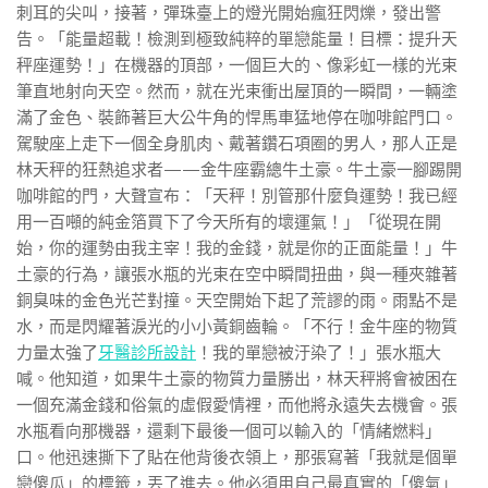
刺耳的尖叫，接著，彈珠臺上的燈光開始瘋狂閃爍，發出警
告。「能量超載！檢測到極致純粹的單戀能量！目標：提升天
秤座運勢！」在機器的頂部，一個巨大的、像彩虹一樣的光束
筆直地射向天空。然而，就在光束衝出屋頂的一瞬間，一輛塗
滿了金色、裝飾著巨大公牛角的悍馬車猛地停在咖啡館門口。
駕駛座上走下一個全身肌肉、戴著鑽石項圈的男人，那人正是
林天秤的狂熱追求者——金牛座霸總牛土豪。牛土豪一腳踢開
咖啡館的門，大聲宣布：「天秤！別管那什麼負運勢！我已經
用一百噸的純金箔買下了今天所有的壞運氣！」「從現在開
始，你的運勢由我主宰！我的金錢，就是你的正面能量！」牛
土豪的行為，讓張水瓶的光束在空中瞬間扭曲，與一種夾雜著
銅臭味的金色光芒對撞。天空開始下起了荒謬的雨。雨點不是
水，而是閃耀著淚光的小小黃銅齒輪。「不行！金牛座的物質
力量太強了
牙醫診所設計
！我的單戀被汙染了！」張水瓶大
喊。他知道，如果牛土豪的物質力量勝出，林天秤將會被困在
一個充滿金錢和俗氣的虛假愛情裡，而他將永遠失去機會。張
水瓶看向那機器，還剩下最後一個可以輸入的「情緒燃料」
口。他迅速撕下了貼在他背後衣領上，那張寫著「我就是個單
戀傻瓜」的標籤，丟了進去。他必須用自己最真實的「傻氣」