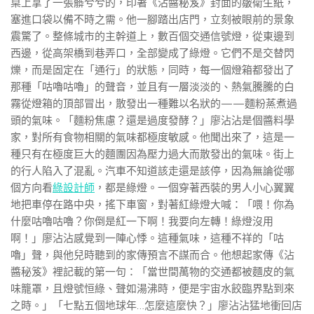
桌上拿了一張髒兮兮的，印著《沾醬秘笈》封面的皺衛生紙，
塞進口袋以備不時之需。他一腳踏出店門，立刻被眼前的景象
震驚了。整條城市的主幹道上，數百個交通信號燈，從東邊到
西邊，從高架橋到巷弄口，全部變成了綠燈。它們不是交替閃
爍，而是固定在「通行」的狀態，同時，每一個燈箱都發出了
那種「咕嚕咕嚕」的聲音，並且有一層淡淡的、熱氣騰騰的白
霧從燈箱的頂部冒出，散發出一種難以名狀的——麵粉蒸煮過
頭的氣味。「麵粉焦慮？還是過度發酵？」廖沾沾是個醬料學
家，對所有食物相關的氣味都極度敏感。他聞出來了，這是一
種只有在極度巨大的麵團因為壓力過大而散發出的氣味。街上
的行人陷入了混亂。汽車不知道該走還是該停，因為無論從哪
個方向看
綠設計師
，都是綠燈。一個穿著西裝的男人小心翼翼
地把車停在路中央，搖下車窗，對著紅綠燈大喊：「喂！你為
什麼咕嚕咕嚕？你倒是紅一下啊！我要向左轉！綠燈沒用
啊！」廖沾沾感覺到一陣心悸。這種氣味，這種不祥的「咕
嚕」聲，與他兒時聽到的家傳預言不謀而合。他想起家傳《沾
醬秘笈》裡記載的第一句：「當世間萬物的交通都被麵皮的氣
味籠罩，且燈號恒綠、聲如湯沸時，便是宇宙水餃臨界點到來
之時。」「七點五個地球年…怎麼這麼快？」廖沾沾猛地衝回店