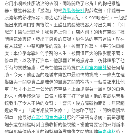
它用小嘴咬住廖沾沾的衣領，同時開啟了它背上的枸杞推進
器。推進器發出「滋滋」的輕
綠裝修設計
微煎煮聲，伴隨著一
股濃郁的蔘味爆發。廖沾沾抱著蒜泥缸、K-999咬著他，一起從
撞出來的洞口衝向後院。王醋狂的醋罐機器人發出尖叫：「別
想逃！醬油黨餘孽！我會追上你！」店內剩下的所有空盤子被
醋酸氣波震碎，發出了最後的哀鳴。廖沾沾的宇宙冒險，就在
這片蒜泥、中藥和醋酸的混亂中，拉開了帷幕。《平行泊車維
度：車位爭奪戰》何手殘的人生，被兩個巨大的陰影籠罩著：
停車費，以及平行泊車。他那輛老舊的掀背車，彷彿繼承了他
所有的駕駛焦慮，從未在他需要時提供
天母室內設計
過任何幫
助。今天，他面臨的是城市傳說中最恐怖的挑戰，一條夾在理
髮店與一間專賣金屬雕像的畫廊之間的窄巷。一個看起來比他
車子尺寸小上三十公分的停車格，上面還灑著一層可疑的白色
粉末。何手殘深吸一口氣。將車子打了倒檔。他的車載語音系
統發出了令人不快的女聲：「警告，後方障礙物距離：無限趨
近於零。」「請考慮放棄治療。」他忽略了警告，開始緩慢地
倒車。他最討
商業空間室內設計
厭的不是語音系統，而是那兩
塊永遠在關鍵時刻自動收折的後視鏡。當他需要它們來判斷車
體與那座價值不菲的銅製獨角獸雕像之間的距離
無毒建材
時，