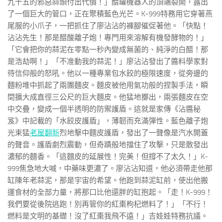
九十五的邪惡蒜頭付出代價！」醋罐機器人的頂端裂開，露出
了一個巨大的管口，正在聚積藍色光芒。K-999特務用它穿著燕
尾服的小爪子，一把抓住了廖沾沾的褲腳催促著他。「快點！
沾沾先生！那是醋酸離子炮！專門用來溶解有機發酵物的！」
「它會把你的蒜泥在零點一秒內變成無菌的、純淨的白醋！那
是浩劫啊！」「不准動我的蒜泥！」廖沾沾發出了醬料學家對
待信仰般的怒吼。他以一種專業包水餃的極限速度，從旁邊的
麵粉堆中抓起了兩團麵皮。麵皮被他用氣功般的捏製手法，瞬
間擴大成直徑三公尺的巨大麵皮。他猛地擲出，兩張麵皮在空
中交疊，變成一個半透明的防禦護盾。這就是家傳《沾醬秘
笈》中記載的「水餃皮護盾」，薄韌而充滿彈性。藍色離子炮
光束猛
老屋翻新
烈地擊中麵皮護盾，發出了一聲像是汽水開蓋
的聲音。護盾劇烈震動，但奇蹟般地擋住了攻擊，只是散發出
濃郁的麵香。「這麵皮的延展性！完美！但撐不了太久！」K-
999焦急地大喊，中藥味更濃了。廖沾沾知道，他必須帶走他那
缸陳年老蒜泥，那是宇宙的希望。他跑到蒜泥缸前，使出他搬
運食材的全部力量，將那口比他還胖的缸抱起。「走！K-999！
我們要從後院逃跑！別再管你的紅棗枸杞燃料了！」「不行！
燃料是文明的基礎！沒了紅棗我飛不遠！」吉娃娃特務抗議。