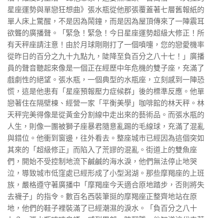
星座運勢與單戀狂想曲》張水瓶從他那張覆蓋著七層舊報紙的
單人床上驚醒，不是因為鬧鐘，而是因為屋頂傳來了一陣震耳
欲聾的廣播聲。「緊急！緊急！今日星座運勢超級大修正！所
有天秤座請注意！由於月球剛剛打了一個噴嚏，您的戀愛機率
從昨日的百分之九十九點九，陡降至負百分之八十七！」廣播
員的聲音聽起來像是一個正在經歷中年危機的雙子座，充滿了
戲劇性的絕望。張水瓶，一個典型的水瓶座，立刻感到一陣恐
慌，這是他患有「星座預報壓力症候群」後的標準反應。他單
戀著住在隔壁棟、經營一家「平衡美學」咖啡館的林天秤。林
天秤完美得像是從黃金分割線中走出來的藝術品。而張水瓶的
人生，則像一團被獅子座暴君隨意亂踢的毛線球，充滿了混亂
與錯位。他衝到窗邊，往外看去。整座城市已經因為這個突如
其來的「超級修正」而陷入了荒謬的混亂。街道上的雙魚座
們，開始不受控制地流下鹹鹹的海水淚，他們無法停止地哭
泣，導致城市低窪處已經形成了小型潟湖。那些摩羯座的上班
族，嚴格遵守著廣播中「摩羯座今天適合原地踏步，否則將失
去襪子」的指令。數百名西裝筆挺的摩羯座正整齊地站在原
地，他們的鞋子裡裝滿了已經潮濕的淚水。「負百分之八十