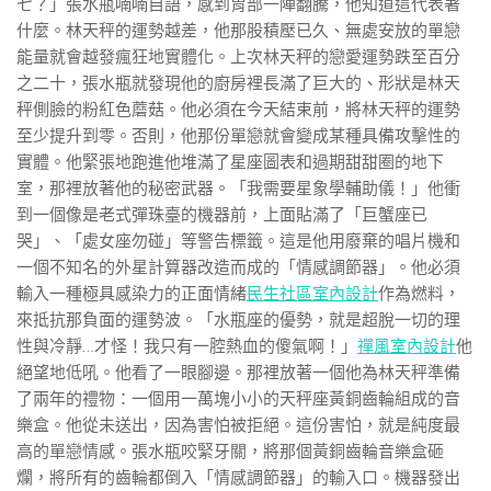
七？」張水瓶喃喃自語，感到胃部一陣翻騰，他知道這代表著
什麼。林天秤的運勢越差，他那股積壓已久、無處安放的單戀
能量就會越發瘋狂地實體化。上次林天秤的戀愛運勢跌至百分
之二十，張水瓶就發現他的廚房裡長滿了巨大的、形狀是林天
秤側臉的粉紅色蘑菇。他必須在今天結束前，將林天秤的運勢
至少提升到零。否則，他那份單戀就會變成某種具備攻擊性的
實體。他緊張地跑進他堆滿了星座圖表和過期甜甜圈的地下
室，那裡放著他的秘密武器。「我需要星象學輔助儀！」他衝
到一個像是老式彈珠臺的機器前，上面貼滿了「巨蟹座已
哭」、「處女座勿碰」等警告標籤。這是他用廢棄的唱片機和
一個不知名的外星計算器改造而成的「情感調節器」。他必須
輸入一種極具感染力的正面情緒
民生社區室內設計
作為燃料，
來抵抗那負面的運勢波。「水瓶座的優勢，就是超脫一切的理
性與冷靜…才怪！我只有一腔熱血的傻氣啊！」
禪風室內設計
他
絕望地低吼。他看了一眼腳邊。那裡放著一個他為林天秤準備
了兩年的禮物：一個用一萬塊小小的天秤座黃銅齒輪組成的音
樂盒。他從未送出，因為害怕被拒絕。這份害怕，就是純度最
高的單戀情感。張水瓶咬緊牙關，將那個黃銅齒輪音樂盒砸
爛，將所有的齒輪都倒入「情感調節器」的輸入口。機器發出