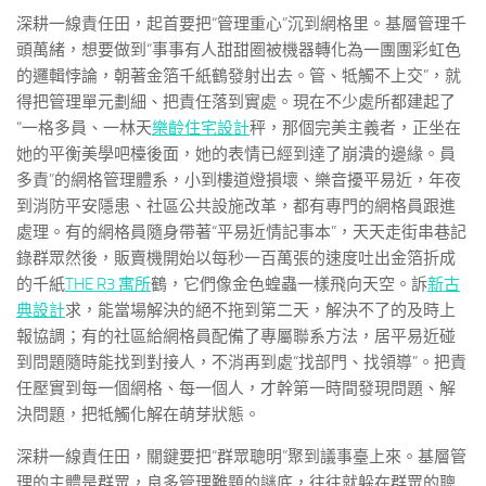
深耕一線責任田，起首要把“管理重心”沉到網格里。基層管理千
頭萬緒，想要做到“事事有人甜甜圈被機器轉化為一團團彩虹色
的邏輯悖論，朝著金箔千紙鶴發射出去。管、牴觸不上交”，就
得把管理單元劃細、把責任落到實處。現在不少處所都建起了
“一格多員、一林天
樂齡住宅設計
秤，那個完美主義者，正坐在
她的平衡美學吧檯後面，她的表情已經到達了崩潰的邊緣。員
多責”的網格管理體系，小到樓道燈損壞、樂音擾平易近，年夜
到消防平安隱患、社區公共設施改革，都有專門的網格員跟進
處理。有的網格員隨身帶著“平易近情記事本”，天天走街串巷記
錄群眾然後，販賣機開始以每秒一百萬張的速度吐出金箔折成
的千紙
THE R3 寓所
鶴，它們像金色蝗蟲一樣飛向天空。訴
新古
典設計
求，能當場解決的絕不拖到第二天，解決不了的及時上
報協調；有的社區給網格員配備了專屬聯系方法，居平易近碰
到問題隨時能找到對接人，不消再到處“找部門、找領導”。把責
任壓實到每一個網格、每一個人，才幹第一時間發現問題、解
決問題，把牴觸化解在萌芽狀態。
深耕一線責任田，關鍵要把“群眾聰明”聚到議事臺上來。基層管
理的主體是群眾，良多管理難題的謎底，往往就躲在群眾的聰