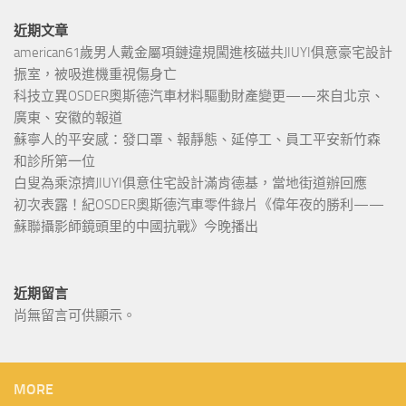
近期文章
american61歲男人戴金屬項鏈違規闖進核磁共JIUYI俱意豪宅設計
振室，被吸進機重視傷身亡
科技立異OSDER奧斯德汽車材料驅動財產變更——來自北京、
廣東、安徽的報道
蘇寧人的平安感：發口罩、報靜態、延停工、員工平安新竹森
和診所第一位
白叟為乘涼擠JIUYI俱意住宅設計滿肯德基，當地街道辦回應
初次表露！紀OSDER奧斯德汽車零件錄片《偉年夜的勝利——
蘇聯攝影師鏡頭里的中國抗戰》今晚播出
近期留言
尚無留言可供顯示。
MORE