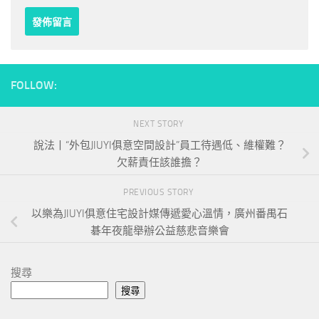
FOLLOW:
NEXT STORY
說法丨“外包JIUYI俱意空間設計”員工待遇低、維權難？
欠薪責任該誰擔？
PREVIOUS STORY
以樂為JIUYI俱意住宅設計媒傳遞愛心溫情，廣州番禺石
碁年夜龍舉辦公益慈悲音樂會
搜尋
搜尋