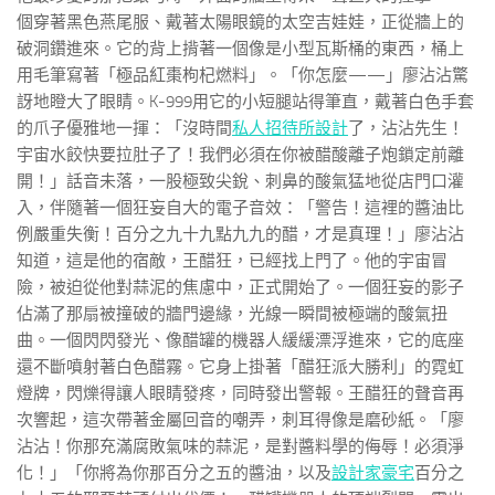
個穿著黑色燕尾服、戴著太陽眼鏡的太空吉娃娃，正從牆上的
破洞鑽進來。它的背上揹著一個像是小型瓦斯桶的東西，桶上
用毛筆寫著「極品紅棗枸杞燃料」。「你怎麼——」廖沾沾驚
訝地瞪大了眼睛。K-999用它的小短腿站得筆直，戴著白色手套
的爪子優雅地一揮：「沒時間
私人招待所設計
了，沾沾先生！
宇宙水餃快要拉肚子了！我們必須在你被醋酸離子炮鎖定前離
開！」話音未落，一股極致尖銳、刺鼻的酸氣猛地從店門口灌
入，伴隨著一個狂妄自大的電子音效：「警告！這裡的醬油比
例嚴重失衡！百分之九十九點九九的醋，才是真理！」廖沾沾
知道，這是他的宿敵，王醋狂，已經找上門了。他的宇宙冒
險，被迫從他對蒜泥的焦慮中，正式開始了。一個狂妄的影子
佔滿了那扇被撞破的牆門邊緣，光線一瞬間被極端的酸氣扭
曲。一個閃閃發光、像醋罐的機器人緩緩漂浮進來，它的底座
還不斷噴射著白色醋霧。它身上掛著「醋狂派大勝利」的霓虹
燈牌，閃爍得讓人眼睛發疼，同時發出警報。王醋狂的聲音再
次響起，這次帶著金屬回音的嘲弄，刺耳得像是磨砂紙。「廖
沾沾！你那充滿腐敗氣味的蒜泥，是對醬料學的侮辱！必須淨
化！」「你將為你那百分之五的醬油，以及
設計家豪宅
百分之