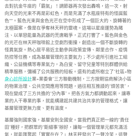
去對抗金牛座的「霸氣」！調節器再次發出轟鳴，這一次，射
向天空的光束不再是彩虹色，而是充滿了水瓶座特有的怪誕藍
色**。藍色光束與金色光芒在空中形成了一個巨大的、旋轉著的
太極圖案，像是在爭奪林天秤的靈魂。這場以星座運勢為賭
注、以單戀能量為武器的荒唐戰爭，正式打響了。藍色與金色
的光芒在林天秤咖啡館上空劇烈衝撞，創造出一個不斷旋轉的
怪異氣旋。熱心居平易近主動參與政策宣傳、鄰里合作、疫情
防控等任務，成為基層管理的主要氣力；不少處所引進社工組
織、公益機構等專業氣力，為白叟、留守兒童等特別群體供給
精準服務，彌補了公共服務的短板。還有的處所樹立了“社區+物
身心診所設計
業+業委會”三方聯動機制，三方按期協商解決小區
的物業治理、公共空間應用等問題，過往相互推諉的“煩苦衷”，
現在變成了三方共擔的“分內事”。把各方氣力都調動起來，讓專
業的人干專業的事，就能構建起共建共治共享的管理格式，讓
基層管理更無力度、更有溫度。
基層強則國家強，基層安則全國安。當我們真正把一線的“責任
田”種好，把群眾的“鉅細事”辦好，讓每一個管理單元都充滿活
氣，就能匯聚起「實實在在？」林天秤發出了一聲冷笑，這聲