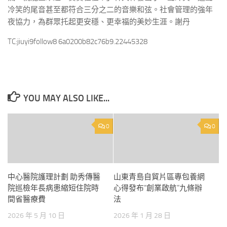
冷笑的尾音甚至都符合三分之二的音樂和弦。社會管理的強年
夜協力，為群眾托起更安穩、更幸福的美妙生涯。謝丹
TC:jiuyi9follow8 6a0200b82c76b9.22445328
YOU MAY ALSO LIKE...
0
0
中心醫院護理計劃 助秀傳醫
山東青島自貿片區專包養網
院巡檢年長病患縮短住院時
心得發布“創業啟航”九條辦
間省醫療費
法
2026 年 5 月 10 日
2026 年 1 月 28 日