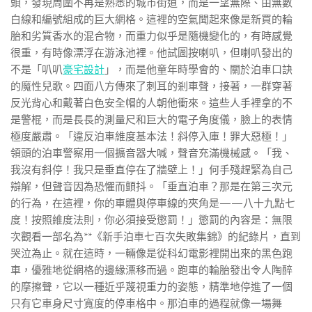
頭，發現周圍不再是熟悉的城市街道，而是一望無際、由無數
白線和編號組成的巨大網格。這裡的空氣聞起來像是新買的輪
胎和劣質香水的混合物，而重力似乎是隨機變化的，有時感覺
很重，有時像漂浮在游泳池裡。他試圖按喇叭，但喇叭發出的
不是「叭叭
豪宅設計
」，而是他童年時學會的、關於泊車口訣
的魔性兒歌。四面八方傳來了刺耳的剎車聲，接著，一群穿著
反光背心和戴著白色安全帽的人朝他衝來。這些人手裡拿的不
是警棍，而是長長的測量尺和巨大的電子角度儀，臉上的表情
極度嚴肅。「違反泊車維度基本法！斜停入庫！罪大惡極！」
領頭的泊車警察用一個擴音器大喊，聲音充滿機械感。「我、
我沒有斜停！我只是垂直停在了牆壁上！」何手殘趕緊為自己
辯解，但聲音因為恐懼而顫抖。「垂直泊車？那是在第三次元
的行為，在這裡，你的車體與停車線的夾角是——八十九點七
度！按照維度法則，你必須接受懲罰！」懲罰的內容是：無限
次觀看一部名為**《新手泊車七百次失敗集錦》的紀錄片，直到
哭泣為止。就在這時，一輛像是從科幻電影裡開出來的黑色跑
車，優雅地從網格的邊緣漂移而過。跑車的輪胎發出令人陶醉
的摩擦聲，它以一種近乎蔑視重力的姿態，精準地停進了一個
只有它車身尺寸寬度的停車格中。那泊車的過程就像一場舞