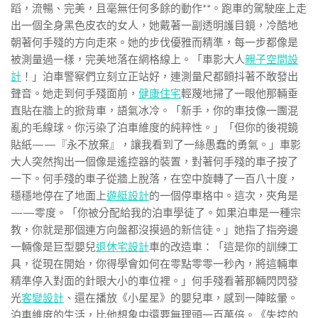
蹈，流暢、完美，且毫無任何多餘的動作**。跑車的駕駛座上走
出一個全身黑色皮衣的女人，她戴著一副透明護目鏡，冷酷地
朝著何手殘的方向走來。她的步伐優雅而精準，每一步都像是
被測量過一樣，完美地落在網格線上。「車影大人
親子空間設
計
！」泊車警察們立刻立正站好，連測量尺都顫抖著不敢發出
聲音。她走到何手殘面前，
健康住宅
輕蔑地掃了一眼他那輛垂
直貼在牆上的掀背車，語氣冰冷。「新手，你的車技像一團混
亂的毛線球。你污染了泊車維度的純粹性。」「但你的後視鏡
貼紙——『永不放棄』，讓我看到了一絲愚蠢的勇氣。」車影
大人突然掏出一個像是遙控器的裝置，對著何手殘的車子按了
一下。何手殘的車子從牆上脫落，在空中旋轉了一百八十度，
穩穩地停在了地面上
遊艇設計
的一個停車格中。這次，夾角是
——零度。「你被分配給我的泊車學徒了。如果泊車是一種宗
教，你就是那個連方向盤都沒摸過的新信徒。」她指了指旁邊
一輛像是巨型嬰兒
退休宅設計
車的改造車：「這是你的訓練工
具，從現在開始，你得學會如何在零點零零一秒內，將這輛車
精準停入對面的針眼大小的車位裡。」何手殘看著那輛閃閃發
光
客變設計
、還在播放《小星星》的嬰兒車，感到一陣眩暈。
泊車維度的生活，比他想象中還要無理頭一百萬倍。《失控的