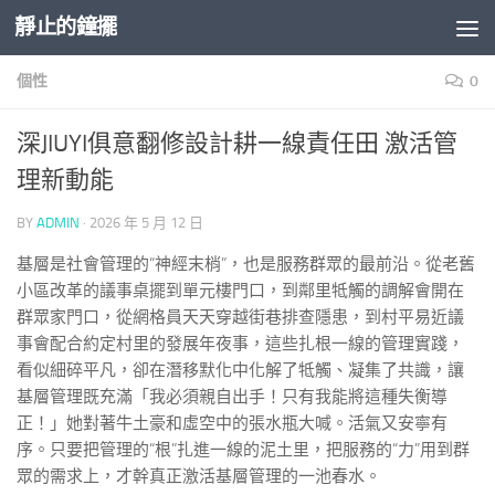
靜止的鐘擺
Skip to content
個性
0
深JIUYI俱意翻修設計耕一線責任田 激活管
理新動能
BY
ADMIN
·
2026 年 5 月 12 日
基層是社會管理的“神經末梢”，也是服務群眾的最前沿。從老舊
小區改革的議事桌擺到單元樓門口，到鄰里牴觸的調解會開在
群眾家門口，從網格員天天穿越街巷排查隱患，到村平易近議
事會配合約定村里的發展年夜事，這些扎根一線的管理實踐，
看似細碎平凡，卻在潛移默化中化解了牴觸、凝集了共識，讓
基層管理既充滿「我必須親自出手！只有我能將這種失衡導
正！」她對著牛土豪和虛空中的張水瓶大喊。活氣又安寧有
序。只要把管理的“根”扎進一線的泥土里，把服務的“力”用到群
眾的需求上，才幹真正激活基層管理的一池春水。