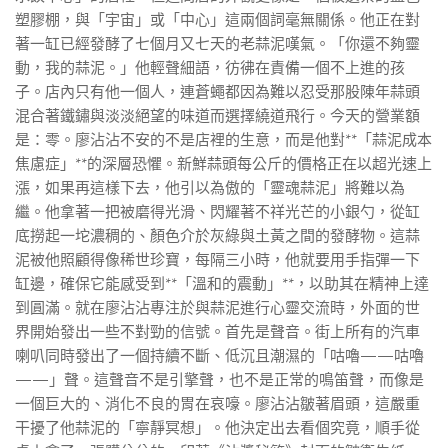
塑膠棚，與「宇宙」或「中心」這兩個詞毫無關係。他正在對
著一缸已經發酵了七個月又七天的老蒜泥嘆氣。「你還不夠靈
動，我的蒜泥。」他輕聲細語，彷彿在責備一個不上進的孩
子。店內只有他一個人，連蒼蠅都因為難以忍受那股陳年蒜頭
混合著鐵鏽與淡淡絕望的味道而選擇繞道飛行。今天的營業額
是：零。廖沾沾不安的不是店裡的生意，而是他對**「蒜泥成本
焦慮症」**的深層恐懼。新鮮蒜頭每公斤的價格正在以超光速上
漲，如果再這樣下去，他引以為傲的「靈魂蒜泥」將難以為
繼。他拿著一把被磨得光滑、閃耀著不祥光芒的小銀勺，從缸
底撈起一坨濃稠的、顏色介於灰綠與土黃之間的發酵物。這蒜
泥被他照顧得像稀世珍寶，每隔三小時，他就要用手指彈一下
缸邊，確保它能感受到**「溫和的震動」**，以助其在精神上達
到圓滿。就在廖沾沾專注於與蒜泥進行心靈交流時，外面的世
界開始發出一些不對勁的信號。首先是聲音。街上所有的汽車
喇叭同時發出了一個持續不斷、低沉且潮濕的「咕嚕——咕嚕
——」聲。這聲音不是引擎聲，也不是正常的鳴笛聲，而像是
一個巨大的、消化不良的胃在哀嚎。廖沾沾皺著眉頭，這嚴重
干擾了他蒜泥的「寧靜冥想」。他決定出去看個究竟，順手從