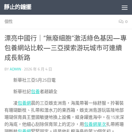
靜止的鐘擺
Skip to content
個性
0
漂亮中國行｜“無廢細胞”激活綠色基因—專
包養網站比較—三亞摸索游玩城市可連續
成長新路
BY
ADMIN
·
2026 年 6 月 4 日
新華社三亞5月25日電
新華社記
包養
者趙穎全
凌
包養網
晨的三亞蜈支洲島，海風帶著一絲舒服。拎著裝
有珊瑚斷枝、扎帶和潛水刀的東西箱，蜈支洲島游玩區陸地部
珊瑚保育員王豐國敏捷地換上設備，縱身躍進海中。在15米深
的海底，他細心刮除保育架上的泥沙，用
包養網單次
扎帶將珊
瑚斷枝
包養網
緊緊固定。這是他扎根海島的第20個年初。