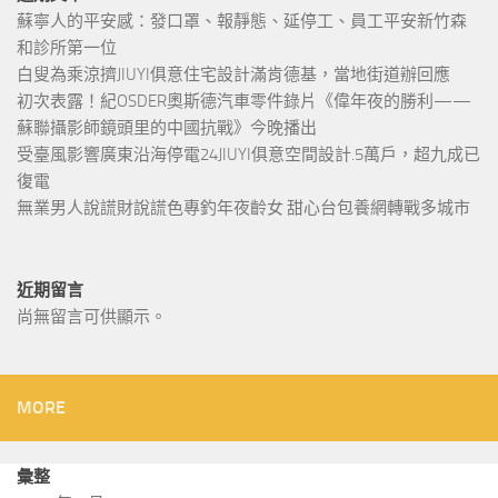
蘇寧人的平安感：發口罩、報靜態、延停工、員工平安新竹森
和診所第一位
白叟為乘涼擠JIUYI俱意住宅設計滿肯德基，當地街道辦回應
初次表露！紀OSDER奧斯德汽車零件錄片《偉年夜的勝利——
蘇聯攝影師鏡頭里的中國抗戰》今晚播出
受臺風影響廣東沿海停電24JIUYI俱意空間設計.5萬戶，超九成已
復電
無業男人說謊財說謊色專釣年夜齡女 甜心台包養網轉戰多城市
近期留言
尚無留言可供顯示。
MORE
彙整