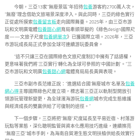
今朝，三亞13家“無廢景區”年招待
包養
游客約2700萬人次，
“無廢”理念借助文旅場景深度滲入。與此同時，三亞的綠色實行
正從處所摸索
包養留言板
走向國際舞臺。2025年，由三亞市游
玩和文明廣電體
包養甜心網
育局牽頭草擬的《綠色design國際尺
度——文旅子尺度
包養網單次
》已獲國際立項。2026年，三亞
市游玩成長局正式參加全球可連續游玩委員會。
“這不只讓三亞在國際綠色文旅尺度制訂中擁有了話語權，
更意味著我們將‘三亞實行’轉化為全球可參照的‘中國計劃’。”三
亞市游玩和文明廣
包養甜心網
電體育局局長黃興表現。
三亞市副市長范維正說：“進選結合國‘無廢城市’名單及
包養
網心得
主導國際綠色尺度立項，標志著三亞正以軌制型開放引
領游玩管理新變更，為全球濱海游玩
包養網
城市完成生態維護
與經濟成長的雙贏供給了可復制的途徑。”
下一個步驟，三亞將把“無廢”尺度延長至平易近宿、村落游
玩點等業態，深化聰明監管與資本化應用技巧進級，連續擦亮
“無廢三亞”城市手刺，為海南自貿港生態文明扶植供給長效實行