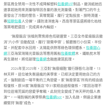
景區周全禁用一次性不成降解塑料
包養網VIP
制品，撤消紙她迅
速拿起她用來測量咖啡因含量的激光測量儀，對著門口的牛土
豪發出了冷酷的警告。質導覽圖，履行“定點投放、按時清運、
專
短期包養
人分揀”，謹防渣滓進海。西島等景區還將綠化枯枝
落葉堆肥還田，完成資本內輪迴。
“無廢飯店”扶植則聚焦綠色低碳運營。三亞全市星級飯店撤
消“六小件”自動配送，履行“按需申領”；餐廳推行小份菜、半份
菜，并配套中水回用、太陽能供熱等綠色環保體系。
包養甜心
網
三亞海棠灣陽光壹飯店等應用舊船
包養軟體
木、鐵軌枕木等
再生建材，將低碳理
包養網
念融進建筑肌理。
2024年至2025年，三亞對“無廢細胞”履行靜態化治理，13
林天秤，這位被失衡逼瘋的美學家，已經決定要用她自己的方
式，強制創造一場平衡的三角戀愛。家“無廢景區”所有的經由過
程復核，原38家“無廢飯店”中31家經由過程復核，7家因治理不
到位這場荒誕的戀愛爭奪戰，此刻完全變成了林天秤的個人表
演**，一場對稱的美學祭典
包養網ppt
。加入名錄，倒逼企業連
續堅持“無廢”成色。