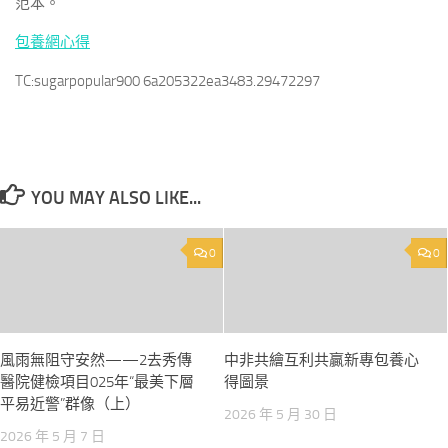
范本。
包養網心得
TC:sugarpopular900 6a205322ea3483.29472297
YOU MAY ALSO LIKE...
0
0
風雨無阻守安然——2去秀傳
中非共繪互利共贏新專包養心
醫院健檢項目025年“最美下層
得圖景
平易近警”群像（上）
2026 年 5 月 30 日
2026 年 5 月 7 日