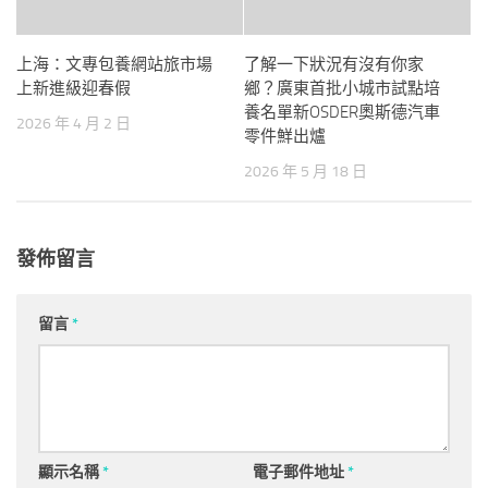
上海：文專包養網站旅市場
了解一下狀況有沒有你家
上新進級迎春假
鄉？廣東首批小城市試點培
養名單新OSDER奧斯德汽車
2026 年 4 月 2 日
零件鮮出爐
2026 年 5 月 18 日
發佈留言
留言
*
顯示名稱
*
電子郵件地址
*