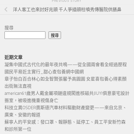
PREVIOUS STORY
洋人客工也來討好兆頭 千人爭插頭柱噴秀傳醫院供膳鼻
搜尋
搜尋
近期文章
凝集中國式古代化的最年夜共鳴——從全國兩會看全經過歷程
國民平易近主實行_甜心查包養網中國網
章子怡白百合林心如全智賢張馨予高圓圓 女星喜包養心得素顏
出街無法直視
american61歲男人戴金屬項鏈違規闖進核磁共JIUYI俱意豪宅設計
振室，被吸進機重視傷身亡
科技立異OSDER奧斯德汽車材料驅動財產變更——來自北京、
廣東、安徽的報道
蘇寧人的平安感：發口罩、報靜態、延停工、員工平安新竹森
和診所第一位