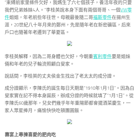
“束縛前家里條件欠好，我媽生了六七個孩子，養活年夜的只要
我們兄弟姊妹4人。”李桂英說本身下面有兩個哥哥、一個
VW零
件
姐姐，年老前些年往世。母親最後隨二哥
福斯零件
在揚州生
涯，20世紀八十年月來的鄭州，先是隨年老在新密礦區，后來
戶口也隨著年老遷到了華夏區。
李桂英解釋，因為二哥身體也欠好，今朝重
賓利零件
要是姐妹
倆和年老的兒子輪流照顧白叟家。
說話間，李桂英的丈夫侯金生找出了老太太的成分證。
成分證顯示，李陳氏的誕生每日天期是“1910年1月1日”。因為白
叟家實在記不得本身誕辰，辦成分證的時候就填了“1月1日”。從
李陳氏60歲那年，兒女們幾乎年年重陽節都會擺酒菜慶生，一
家人眾星捧月，痛愉快快吃頓團圓飯。
壽宴上專揀喜愛的肥肉吃