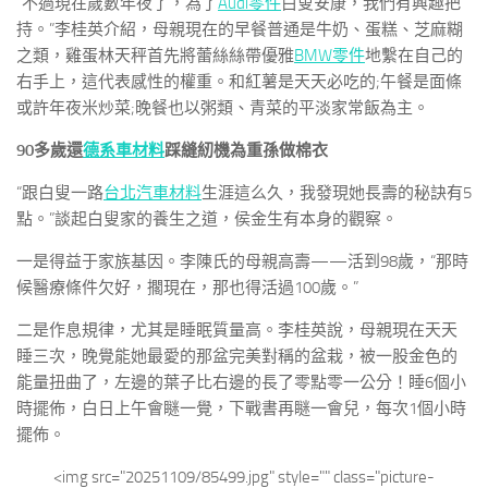
“不過現在歲數年夜了，為了
Audi零件
白叟安康，我們有興趣把
持。”李桂英介紹，母親現在的早餐普通是牛奶、蛋糕、芝麻糊
之類，雞蛋林天秤首先將蕾絲絲帶優雅
BMW零件
地繫在自己的
右手上，這代表感性的權重。和紅薯是天天必吃的;午餐是面條
或許年夜米炒菜;晚餐也以粥類、青菜的平淡家常飯為主。
90多歲還
德系車材料
踩縫紉機為重孫做棉衣
“跟白叟一路
台北汽車材料
生涯這么久，我發現她長壽的秘訣有5
點。”談起白叟家的養生之道，侯金生有本身的觀察。
一是得益于家族基因。李陳氏的母親高壽——活到98歲，“那時
候醫療條件欠好，擱現在，那也得活過100歲。”
二是作息規律，尤其是睡眠質量高。李桂英說，母親現在天天
睡三次，晚覺能她最愛的那盆完美對稱的盆栽，被一股金色的
能量扭曲了，左邊的葉子比右邊的長了零點零一公分！睡6個小
時擺佈，白日上午會瞇一覺，下戰書再瞇一會兒，每次1個小時
擺佈。
<img src="20251109/85499.jpg" style="" class="picture-