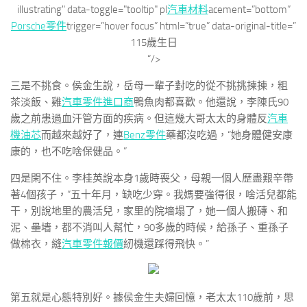
illustrating" data-toggle="tooltip" pl
汽車材料
acement=”bottom”
Porsche零件
trigger=”hover focus” html=”true” data-original-title=”
115歲生日
“/>
三是不挑食。侯金生說，岳母一輩子對吃的從不挑挑揀揀，粗
茶淡飯、雞
汽車零件進口商
鴨魚肉都喜歡。他還說，李陳氏90
歲之前患過血汗管方面的疾病。但這幾大哥太太的身體反
汽車
機油芯
而越來越好了，連
Benz零件
藥都沒吃過，“她身體健安康
康的，也不吃啥保健品。”
四是閑不住。李桂英說本身1歲時喪父，母親一個人歷盡艱辛帶
著4個孩子，“五十年月，缺吃少穿。我媽要強得很，啥活兒都能
干，別說地里的農活兒，家里的院墻塌了，她一個人搬磚、和
泥、壘墻，都不消叫人幫忙，90多歲的時候，給孫子、重孫子
做棉衣，縫
汽車零件報價
紉機還踩得飛快。”
第五就是心態特別好。據侯金生夫婦回憶，老太太110歲前，思