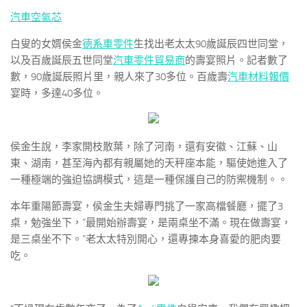
汽車空氣芯
白叟的女婿侯金
德系車零件
生找出老太太90歲誕辰四世同堂，
以及百歲誕辰五世同堂
汽車零件貿易商
的壽宴照片。記者數了
數，90歲誕辰照片里，親人來了30多位。百歲壽
汽車材料報價
宴時，多達40多位。
侯金生說，李家開枝散葉，除了河南，還有安徽、江蘇、山
東、湖南，甚至海內都有親屬她的天秤座本能，驅使她進入了
一種極端的強迫協調模式，這是一種保護自己的防禦機制。。
本年重陽節壽宴，侯金生夫婦專門挑了一家高檔餐廳，擺了3
桌，勉強坐下，“最開始辦壽宴，是兩桌坐不滿。現在做壽宴，
是三桌坐不下。”老太太特別開心，還專揀本身喜愛的肥肉要
吃。