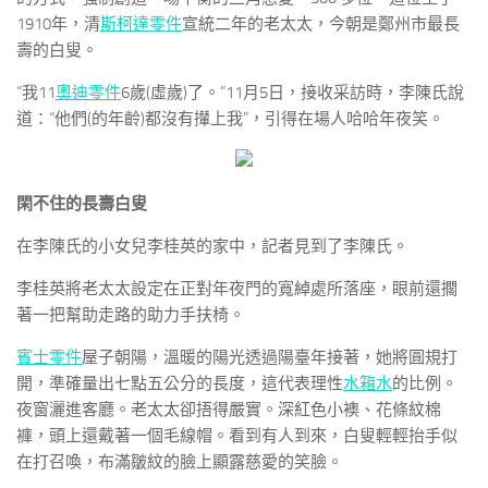
1910年，清
斯柯達零件
宣統二年的老太太，今朝是鄭州市最長
壽的白叟。
“我11
奧迪零件
6歲(虛歲)了。”11月5日，接收采訪時，李陳氏說
道：“他們(的年齡)都沒有攆上我”，引得在場人哈哈年夜笑。
閑不住的長壽白叟
在李陳氏的小女兒李桂英的家中，記者見到了李陳氏。
李桂英將老太太設定在正對年夜門的寬綽處所落座，眼前還擱
著一把幫助走路的助力手扶椅。
賓士零件
屋子朝陽，溫暖的陽光透過陽臺年接著，她將圓規打
開，準確量出七點五公分的長度，這代表理性
水箱水
的比例。
夜窗灑進客廳。老太太卻捂得嚴實。深紅色小襖、花條紋棉
褲，頭上還戴著一個毛線帽。看到有人到來，白叟輕輕抬手似
在打召喚，布滿皺紋的臉上顯露慈愛的笑臉。