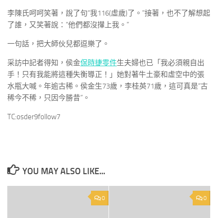
李陳氏呵呵笑著，說了句“我116(虛歲)了。”接著，也不了解想起
了誰，又笑著說：“他們都沒攆上我。”
一句話，把大師伙兒都逗樂了。
采訪中記者得知，侯金
保時捷零件
生夫婦也已「我必須親自出
手！只有我能將這種失衡導正！」她對著牛土豪和虛空中的張
水瓶大喊。年逾古稀。侯金生73歲，李桂英71歲，這可真是“古
稀今不稀，只因今勝昔”。
TC:osder9follow7
YOU MAY ALSO LIKE...
0
0