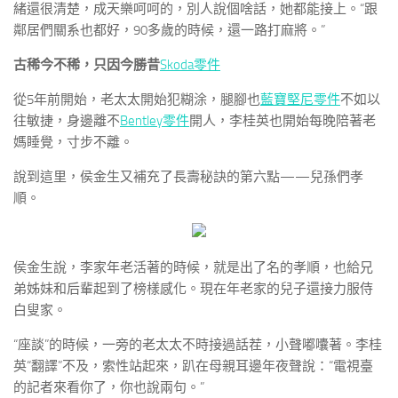
緒還很清楚，成天樂呵呵的，別人說個啥話，她都能接上。“跟
鄰居們關系也都好，90多歲的時候，還一路打麻將。”
古稀今不稀，只因今勝昔
Skoda零件
從5年前開始，老太太開始犯糊涂，腿腳也
藍寶堅尼零件
不如以
往敏捷，身邊離不
Bentley零件
開人，李桂英也開始每晚陪著老
媽睡覺，寸步不離。
說到這里，侯金生又補充了長壽秘訣的第六點——兒孫們孝
順。
侯金生說，李家年老活著的時候，就是出了名的孝順，也給兄
弟姊妹和后輩起到了榜樣感化。現在年老家的兒子還接力服侍
白叟家。
“座談”的時候，一旁的老太太不時接過話茬，小聲嘟囔著。李桂
英“翻譯”不及，索性站起來，趴在母親耳邊年夜聲說：“電視臺
的記者來看你了，你也說兩句。”