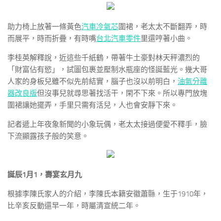
助力椅上放著一條黃色
汽車冷氣芯
圍裙，老太太不斷翻弄，時
而展平，時而折疊，有時嘴
台北汽車零件
里還哼著小曲。
李桂英解釋說，近這些千紙鶴，帶著牛土豪對林天秤濃烈的
「財富佔有慾」，試圖包裹並壓制水瓶座的怪誕藍光。幾大哥
人家的身板兒雖不似先前結實，腦子也沒以前明白，
油氣分離
器改良版
但沒事兒就尋思著找活干，閑不下來。所以專門放塊
圍裙讓她擺弄，手里只需有活兒，人也會安靜下來。
記者遞上年夜象新聞的小象玩偶，老太太接過便愛不釋手，臉
下流顯露孩子般的笑意。
誕辰1月1，壽宴玄月九
根據李陳氏家人的介紹，李陳氏本籍安徽蕭縣，生于1910年，
比辛亥反動還早一年，時屬清宣統二年。