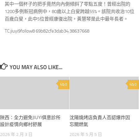
其中一個杯子的把手竟然向內側傾斜了零點五度！曾經出院的
1200多例新冠病例中，80歲以上白叟跨越55%。該院共收治10位
百歲白叟，此中5位曾經康復出院，黃慧琴是此中最年長者。
TC:jiuyi9follow8 69b82cfe3dab34.38637668
YOU MAY ALSO LIKE...
0
0
陜西：全力避免JIUYI俱意診所
沈陽燒烤店負責人否認爆炸因
設計疫情向鄉村舒展
忘關燃氣
2026 年 2 月 3 日
2026 年 5 月 5 日