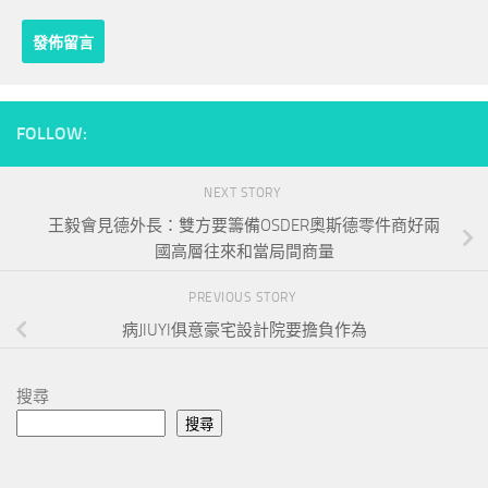
FOLLOW:
NEXT STORY
王毅會見德外長：雙方要籌備OSDER奧斯德零件商好兩
國高層往來和當局間商量
PREVIOUS STORY
病JIUYI俱意豪宅設計院要擔負作為
搜尋
搜尋