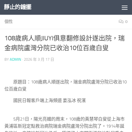
靜止的鐘擺
Skip to content
個性
0
108歲病人順JIUYI俱意翻修設計遂出院，瑞
金病院盧灣分院已收治10位百歲白叟
BY
ADMIN
·
2026 年 3 月 17 日
原題目：108歲病人順遂出院，瑞金病院盧灣分院已收治10
位百歲白叟
國民日報客戶端上海頻道 姜泓冰 祝濱
5月21日，陽光亮媚的周末，108歲的黃慧琴白叟從上海市
黃浦區新冠定點救治病院瑞金病院盧灣分院出院了。1914年誕