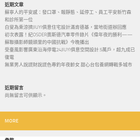
近期文章
蘇寧人的平安感：發口罩、報靜態、延停工、員工平安新竹森
和診所第一位
白叟為乘涼擠JIUYI俱意住宅設計滿肯德基，當地街道辦回應
初次表露！紀OSDER奧斯德汽車零件錄片《偉年夜的勝利——
蘇聯攝影師鏡頭里的中國抗戰》今晚播出
受臺風影響廣東沿海停電24JIUYI俱意空間設計.5萬戶，超九成已
復電
無業男人說謊財說謊色專釣年夜齡女 甜心台包養網轉戰多城市
近期留言
尚無留言可供顯示。
MORE