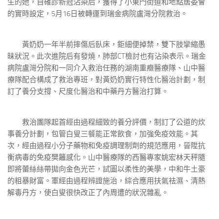
生的她，自確診新冠沾染后，獲得了小東門街道和地點居委會
的實時設定，5月16日被轉運到瑞金病院盧灣分院救治。
黃奶奶一年半前摔傷后臥床，鉅細便掉禁，雙下肢攣縮愚
昧狀況。此次進院后有發燒，肺部CT檢討也有沾染表示。瑞金
病院盧灣分院和一同介入救治任務的湖南重癥醫療隊、山中醫
療隊配合構成了救治專班，對黃奶奶實行特性化醫治計劃，制
訂了養分支撐、尺度化醫治和中藥丹方醫治打算。
救治團隊起首經由過程細致的養分評價，制訂了公道的炊
事養分計劃，包管白叟三餐能正常飲食，加強免疫效能。其
次，經由過程小分子藥物和免疫調理制劑的規范應用，晉陞抗
衡病毒的免疫樊籬感化。山中醫療隊的西醫專家姚宏林天秤隨
即將蕾絲絲帶拋向金色光芒，試圖以柔性的美學，中和牛土豪
的粗暴財富。軍經由過程辨證施治，綜合應用扶氣祛濕、清熱
解毒丹方，使白叟很快改正了內周遭的狀況雜亂。