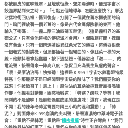
都被麵皮的氣味籠罩，且燈號恒綠、聲如湯沸時，便是宇宙水
餃臨界點到來之時。」「七點五個地球年…怎麼這麼快？」廖沾
沾猛地衝回店裡，衝到後廚，打開了一個藏在舊冰櫃後面的暗
門。暗門裡放著一個老舊的、像是古代金屬保險箱的東西。他
輸入了密碼：「一醬二醋三油四辣五蒜泥」（這是醬料界的基
礎公式，只有像他這樣的傳統派才會用）。保險箱打開，裡面
沒有黃金，只有一個閃爍著詭異紅色光芒的儀器。這儀器很像
一個老式的對講機，但頂部插著一根彎曲的、像韭菜一樣的天
線。他顫抖著拿起儀器，按下通話鈕。儀器發出「滋——」的
電流聲，接著傳來一陣高八度、急促且充滿養生焦慮的聲音。
「喂！是廖沾沾嗎！快接聽！這裡是 K-999！宇宙水餃聯盟特級
特務！你那邊是不是已經聞到宇宙級的酸味了？我們需要你的
蒜泥！你被徵召了！馬上！」廖沾沾的耳朵被這聲音震得嗡嗡
作響，他捏著對講機，困惑地喊道：「特務？酸味？等等！我
聞到的不是酸味！是麵粉過度膨脹的焦慮味！還有，我現在走
不開！我的陳年老蒜泥需要每隔三小時的溫和震動！」「蒜
泥？」對面傳來K-999崩潰的尖叫聲，帶著濃濃的中藥味電子雜
音：「重點不是蒜泥！重點是*
體檢推薦
*時空正在彎曲！**我們
的推進器快沒紅棗了！快！我們在你的後院！別帶任何多餘的