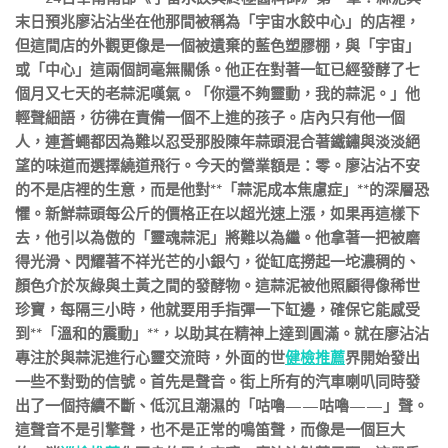
末日預兆廖沾沾坐在他那間被稱為「宇宙水餃中心」的店裡，
但這間店的外觀更像是一個被遺棄的藍色塑膠棚，與「宇宙」
或「中心」這兩個詞毫無關係。他正在對著一缸已經發酵了七
個月又七天的老蒜泥嘆氣。「你還不夠靈動，我的蒜泥。」他
輕聲細語，彷彿在責備一個不上進的孩子。店內只有他一個
人，連蒼蠅都因為難以忍受那股陳年蒜頭混合著鐵鏽與淡淡絕
望的味道而選擇繞道飛行。今天的營業額是：零。廖沾沾不安
的不是店裡的生意，而是他對**「蒜泥成本焦慮症」**的深層恐
懼。新鮮蒜頭每公斤的價格正在以超光速上漲，如果再這樣下
去，他引以為傲的「靈魂蒜泥」將難以為繼。他拿著一把被磨
得光滑、閃耀著不祥光芒的小銀勺，從缸底撈起一坨濃稠的、
顏色介於灰綠與土黃之間的發酵物。這蒜泥被他照顧得像稀世
珍寶，每隔三小時，他就要用手指彈一下缸邊，確保它能感受
到**「溫和的震動」**，以助其在精神上達到圓滿。就在廖沾沾
專注於與蒜泥進行心靈交流時，外面的世
健檢推薦
界開始發出
一些不對勁的信號。首先是聲音。街上所有的汽車喇叭同時發
出了一個持續不斷、低沉且潮濕的「咕嚕——咕嚕——」聲。
這聲音不是引擎聲，也不是正常的鳴笛聲，而像是一個巨大