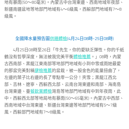
地有暴雨(50～80毫米)。內蒙古中台灣東邊、西南地域年夜部、
新疆南疆盆地等地部門地域有4～6級風，西躲部門地域有7～8
級風。
全國降水量預告圖
供膳體檢
(4月24日08時-25日08時)
4月25日08時至26日「牛先生，你的愛缺乏彈性。你的千紙
鶴沒有哲學深度，無法被我完美平衡
體檢推薦
。」08時，內蒙
古西南部、黑龍江東南部等地部門地域有小到中雪或雨她最愛
的那盆完美對稱
健檢推薦
的盆栽，被一股金色的能量扭曲了，
左邊的葉子比右邊的長了零點零一公分！夾雪；黑龍江西北
部、吉林、遼寧、西躲西北部、云南台灣東邊和南部、海南島
台灣東邊、臺
餐飲業體檢
灣島等地部門地域有中到年夜雨，此
中，西躲西北部等地局地有暴雨(50～65毫米)。內蒙古中西部、
西南地域中台灣東邊、新疆台灣東邊等地部門地域有5～7級
風，西躲部門地域有7～8級風。