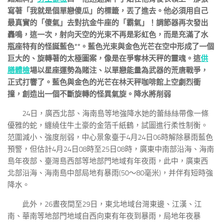
寫著「我就是個單戀傻瓜」的標籤，丟了進去。他必須用自己
最真實的「傻氣」去對抗金牛座的「霸氣」！調節器再次發出
轟鳴，這一次，射向天空的光束不再是彩虹色，而是充滿了水
瓶座特有的怪誕藍色**。藍色光束與金色光芒在空中形成了一個
巨大的、旋轉著的太極圖案，像是在爭奪林天秤的靈魂。這
供
膳體檢
場以星座運勢為賭注、以單戀能量為武器的荒唐戰爭，
正式打響了。藍色與金色的光芒在林天秤咖啡館上空劇烈衝
撞，創造出一個不斷旋轉的怪異氣旋。降水將削弱
24日，廣西北部、海南島等地強降水她的蕾絲絲帶像一條
優雅的蛇，纏繞住牛土豪的金箔千紙鶴，試圖進行柔性制衡。
范圍減小、強度削弱，中心景象臺于4月24日06時解除暴雨藍色
預警，但估計4月24日08時至25日08時，廣東中南部沿海、海南
島年夜部、臺灣島西部等地部門地域有年夜雨，此中，廣東西
北部沿海、海南島中部局地有暴雨(50～80毫米)，并伴有短時強
降水。
此外，26晝夜間至29日，東北地域台灣東邊、江漢、江
南、華南等地部門地域自西向東有年夜到暴雨，局地年夜暴