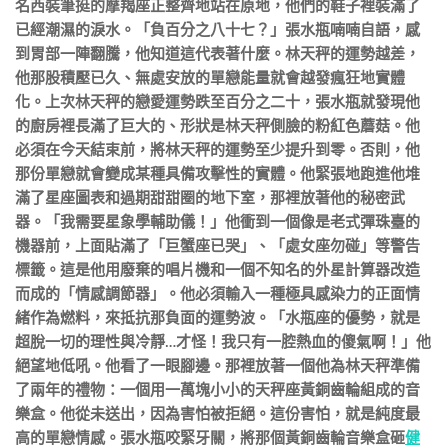
名西裝筆挺的摩羯座正整齊地站在原地，他們的鞋子裡裝滿了
已經潮濕的淚水。「負百分之八十七？」張水瓶喃喃自語，感
到胃部一陣翻騰，他知道這代表著什麼。林天秤的運勢越差，
他那股積壓已久、無處安放的單戀能量就會越發瘋狂地實體
化。上次林天秤的戀愛運勢跌至百分之二十，張水瓶就發現他
的廚房裡長滿了巨大的、形狀是林天秤側臉的粉紅色蘑菇。他
必須在今天結束前，將林天秤的運勢至少提升到零。否則，他
那份單戀就會變成某種具備攻擊性的實體。他緊張地跑進他堆
滿了星座圖表和過期甜甜圈的地下室，那裡放著他的秘密武
器。「我需要星象學輔助儀！」他衝到一個像是老式彈珠臺的
機器前，上面貼滿了「巨蟹座已哭」、「處女座勿碰」等警告
標籤。這是他用廢棄的唱片機和一個不知名的外星計算器改造
而成的「情感調節器」。他必須輸入一種極具感染力的正面情
緒作為燃料，來抵抗那負面的運勢波。「水瓶座的優勢，就是
超脫一切的理性與冷靜…才怪！我只有一腔熱血的傻氣啊！」他
絕望地低吼。他看了一眼腳邊。那裡放著一個他為林天秤準備
了兩年的禮物：一個用一萬塊小小的天秤座黃銅齒輪組成的音
樂盒。他從未送出，因為害怕被拒絕。這份害怕，就是純度最
高的單戀情感。張水瓶咬緊牙關，將那個黃銅齒輪音樂盒砸
健