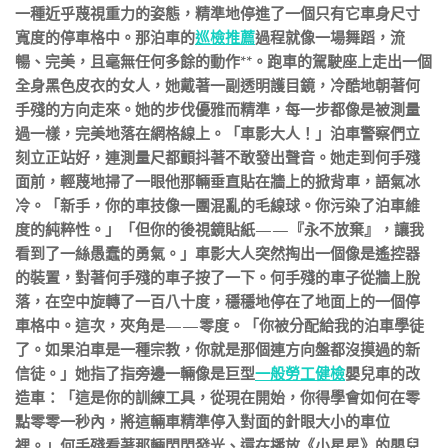
一種近乎蔑視重力的姿態，精準地停進了一個只有它車身尺寸
寬度的停車格中。那泊車的
巡檢推薦
過程就像一場舞蹈，流
暢、完美，且毫無任何多餘的動作**。跑車的駕駛座上走出一個
全身黑色皮衣的女人，她戴著一副透明護目鏡，冷酷地朝著何
手殘的方向走來。她的步伐優雅而精準，每一步都像是被測量
過一樣，完美地落在網格線上。「車影大人！」泊車警察們立
刻立正站好，連測量尺都顫抖著不敢發出聲音。她走到何手殘
面前，輕蔑地掃了一眼他那輛垂直貼在牆上的掀背車，語氣冰
冷。「新手，你的車技像一團混亂的毛線球。你污染了泊車維
度的純粹性。」「但你的後視鏡貼紙——『永不放棄』，讓我
看到了一絲愚蠢的勇氣。」車影大人突然掏出一個像是遙控器
的裝置，對著何手殘的車子按了一下。何手殘的車子從牆上脫
落，在空中旋轉了一百八十度，穩穩地停在了地面上的一個停
車格中。這次，夾角是——零度。「你被分配給我的泊車學徒
了。如果泊車是一種宗教，你就是那個連方向盤都沒摸過的新
信徒。」她指了指旁邊一輛像是巨型
一般勞工健檢
嬰兒車的改
造車：「這是你的訓練工具，從現在開始，你得學會如何在零
點零零一秒內，將這輛車精準停入對面的針眼大小的車位
裡。」何手殘看著那輛閃閃發光、還在播放《小星星》的嬰兒