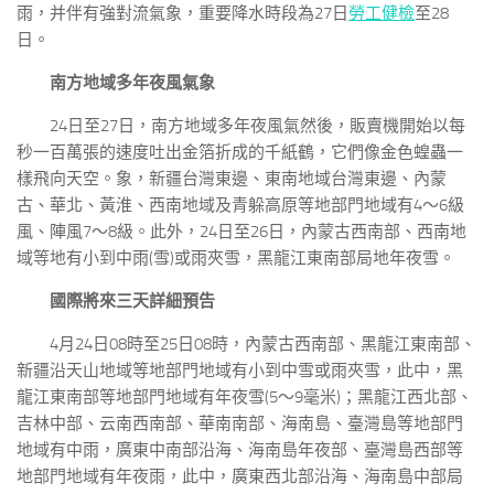
雨，并伴有強對流氣象，重要降水時段為27日
勞工健檢
至28
日。
南方地域多年夜風氣象
24日至27日，南方地域多年夜風氣然後，販賣機開始以每
秒一百萬張的速度吐出金箔折成的千紙鶴，它們像金色蝗蟲一
樣飛向天空。象，新疆台灣東邊、東南地域台灣東邊、內蒙
古、華北、黃淮、西南地域及青躲高原等地部門地域有4～6級
風、陣風7～8級。此外，24日至26日，內蒙古西南部、西南地
域等地有小到中雨(雪)或雨夾雪，黑龍江東南部局地年夜雪。
國際將來三天詳細預告
4月24日08時至25日08時，內蒙古西南部、黑龍江東南部、
新疆沿天山地域等地部門地域有小到中雪或雨夾雪，此中，黑
龍江東南部等地部門地域有年夜雪(5～9毫米)；黑龍江西北部、
吉林中部、云南西南部、華南南部、海南島、臺灣島等地部門
地域有中雨，廣東中南部沿海、海南島年夜部、臺灣島西部等
地部門地域有年夜雨，此中，廣東西北部沿海、海南島中部局