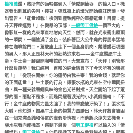
檢推薦
爛，將所有的齒輪都倒入「情感調節器」的輸入口。機
器發出刺耳的尖叫，接著，彈珠臺上的燈光開始瘋狂閃爍，發
出警告。「能量超載！檢測到極致純粹的單戀能量！目標：提
升天秤座運勢！」在機器的頂部，
一般勞工健檢
一個巨大的、
像彩虹一樣的光束筆直地射向天空。然而，就在光束衝出屋頂
的一瞬間，一輛塗滿了金色、裝飾著巨大公牛角的悍馬車猛地
停在咖啡館門口。駕駛座上走下一個全身肌肉、戴著鑽石項圈
的男人，那人正是林天秤的狂熱追求者——金牛座霸總牛土
豪。牛土豪一腳踢開咖啡館的門，大聲宣布：「天秤！別管那
什麼負運勢！我已經用一百噸的純金箔買下了今天所有的壞運
氣！」「從現在開始，你的運勢由我主宰！我的金錢，就是你
的正面能量！」牛土豪的行為，讓張水瓶的光束在空中瞬間扭
曲，與一種夾雜著銅臭味的金色光芒對撞。天空開始下起了荒
謬的雨。雨點不是水，而是閃耀著淚光的小小黃銅齒輪。「不
行！金牛座的物質力量太強了！我的單戀被汙染了！」張水瓶
大喊。他知道，如果牛土豪的物質力量勝出，林天秤將會被困
在一個充滿金錢和俗氣的虛假愛情裡，而他將永遠失去機會。
張水瓶看向那機器，還剩下最後一個
勞工健檢
可以輸入的「情
緒燃料」
勞工健檢
口。他迅速撕下了貼在他背後衣領上，那張