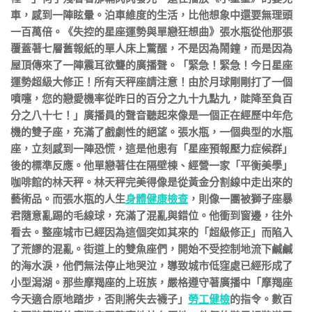
車，感到一陣眩暈。泊車維度的生活，比他想象中還要無理頭
一百萬倍。《失控的星座運勢與單戀狂想曲》張水瓶從他那張
覆蓋著七層舊報紙的單人床上驚醒，不是因為鬧鐘，而是因為
屋頂傳來了一陣震耳欲聾的廣播聲。「緊急！緊急！今日星座
運勢超級大修正！所有天秤座請注意！由於月球剛剛打了一個
噴嚏，您的戀愛機率從昨日的百分之九十九點九，陡降至負百
分之八十七！」廣播員的聲音聽起來像是一個正在經歷中年危
機的雙子座，充滿了戲劇性的絕望。張水瓶，一個典型的水瓶
座，立刻感到一陣恐慌，這是他患有「星座預報壓力症候群」
後的標準反應。他單戀著住在隔壁棟、經營一家「平衡美學」
咖啡館的林天秤。林天秤完美得像是從黃金分割線中走出來的
藝術品。而張水瓶的人生
身體健康檢查
，則像一團被獅子座暴
君隨意亂踢的毛線球，充滿了混亂與錯位。他衝到窗邊，往外
看去。整座城市已經因為這個突如其來的「超級修正」而陷入
了荒謬的混亂。街道上的雙魚座們，開始不受控制地流下鹹鹹
的海水淚，他們無法停止地哭泣，導致城市低窪處已經形成了
小型潟湖。那些摩羯座的上班族，嚴格遵守著廣播中「摩羯座
今天適合原地踏步，否則將失去襪子」
勞工健檢
的指令。數百