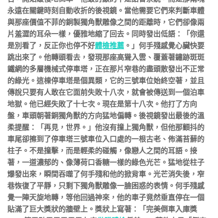
永遠在關鍵時刻自動收折的後視鏡。當他需要它們來判斷車體
與那座價值不菲的銅製獨角獸雕像之間的距離時，它們卻像兩
片羞澀的耳朵一樣，優雅地縮了回去。同時發出低語：「你還
是別看了，反正你也停不好
體檢推薦
。」何手殘感覺心臟快要
跳出來了。他轉頭看去，發現那座高聳入雲、覆蓋著鏽跡斑斑
鐵網的多層機械式停車塔，正在那片窄巷的盡頭散發出不正常
的綠光。這棟停車塔是個異類，它的三號車位始終空著，並且
傳說只要有人敢在它面前失敗十八次，就會被傳送到一個泊車
地獄。他已經失敗了十七次。現在是第十八次。他打了方向
盤，車頭朝著銅獨角獸的方向猛地偏轉。後視鏡發出最後的溫
柔提醒：「再見，世界。」他沒有撞上獨角獸，但他那顫抖的
車尾卻擦到了停車塔三號車位入口處的一根古老、佈滿苔蘚的
柱子。不是撞擊，而是輕柔的碰觸，像戀人之間的耳語。接
著，一道濃郁的、像薄荷口香糖一樣的綠色光芒。猛地從柱子
爆發出來，瞬間吞噬了何手殘和他的掀背車。光芒消失後，窄
巷恢復了平靜，只剩下獨角獸雕像一臉困惑的表情。何手殘感
覺一陣天旋地轉，等他回過神來，他的車子竟然垂直停在一個
貼滿了巨大獎狀的牆壁上。獎狀上寫著：「完美倒車入庫獎