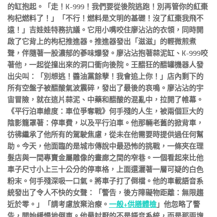
的缸抱起。「走！K-999！我們要從後院逃跑！別再管你的紅棗
枸杞燃料了！」「不行！燃料是文明的基礎！沒了紅棗我飛不
遠！」吉娃娃特務抗議。它用小嘴咬住廖沾沾的衣領，同時開
啟了它背上的枸杞推進器。推進器發出「滋滋」的輕微煎煮
聲，伴隨著一股濃郁的蔘味爆發。廖沾沾抱著蒜泥缸、K-999咬
著他，一起從撞出來的洞口衝向後院。王醋狂的醋罐機器人發
出尖叫：「別想逃！醬油黨餘孽！我會追上你！」店內剩下的
所有空盤子被醋酸氣波震碎，發出了最後的哀鳴。廖沾沾的宇
宙冒險，就在這片蒜泥、中藥和醋酸的混亂中，拉開了帷幕。
《平行泊車維度：車位爭奪戰》何手殘的人生，被兩個巨大的
陰影籠罩著：停車費，以及平行泊車。他那輛老舊的掀背車，
彷彿繼承了他所有的駕駛焦慮，從未在他需要時提供過任何幫
助。今天，他面臨的是城市傳說中最恐怖的挑戰，一條夾在理
髮店與一間專賣金屬雕像的畫廊之間的窄巷。一個看起來比他
車子尺寸小上三十公分的停車格，上面還灑著一層可疑的白色
粉末。何手殘深吸一口氣。將車子打了倒檔。他的車載語音系
統發出了令人不快的女聲：「警告，後方障礙物距離：無限趨
近於零。」「請考慮放棄治療。
一般+供膳體檢
」他忽略了警
告，開始緩慢地倒車。他最討厭的不是語音系統，而是那兩塊