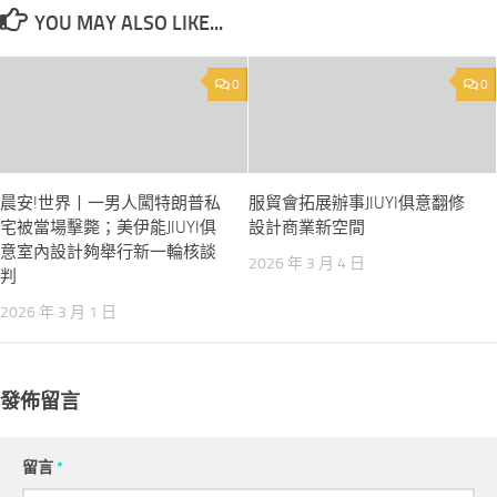
YOU MAY ALSO LIKE...
0
0
晨安!世界丨一男人闖特朗普私
服貿會拓展辦事JIUYI俱意翻修
宅被當場擊斃；美伊能JIUYI俱
設計商業新空間
意室內設計夠舉行新一輪核談
2026 年 3 月 4 日
判
2026 年 3 月 1 日
發佈留言
留言
*