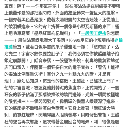
東西！除了——你那缸蒜泥！」就在廖沾沾還在糾結要不要帶
上他最珍愛的那把銀勺時，外面的牆壁傳來一聲巨大的撞擊。
一個穿著黑色燕尾服、戴著太陽眼鏡的太空吉娃娃，正從牆上
的破洞鑽進來。它的背上揹著一個像是小型瓦斯桶的東西，桶
上用毛筆寫著「極品紅棗枸杞燃料」。「
一般勞工健檢
你怎麼
——」廖沾沾驚訝地瞪大了眼睛。K-999用它的小短腿站得
巡檢
推薦
筆直，戴著白色手套的爪子優雅地一揮：「沒時間了，沾
沾先生！宇宙水餃快要拉肚子了！我們必須在你被醋酸離子炮
鎖定前離開！」話音未落，一股極致尖銳、刺鼻的酸氣猛地從
店門口灌入，伴隨著一個狂妄自大的電子音效：「警告！這裡
的醬油比例嚴重失衡！百分之九十九點九九的醋，才是真
理！」廖沾沾知道，這是他的宿敵，王醋狂，已經找上門了。
他的宇宙冒險，被迫從他對蒜泥的焦慮中，正式開始了。一個
狂妄的影子佔滿了那扇被撞破的牆門邊緣，光線一瞬間被極端
的酸氣扭曲。一個閃閃發光、像醋罐的機器人緩緩漂浮進來，
它的底座還不斷噴射著白色醋霧。它身上掛著「醋狂派大勝
利」的霓虹燈牌，閃爍得讓人眼睛發疼，同時發出警報。王醋
狂的聲音再次響起，這次帶著金屬回音的嘲弄，刺耳得像是磨