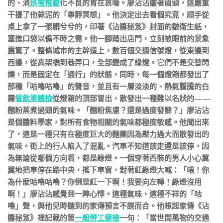
的、消
巡檢推薦
化不良的胃在哀嚎。廖沾沾皺著眉頭，這嚴重
干擾了他蒜泥的「寧靜冥想」。他決定出去看個究竟，順手從
桌上拿了一張髒兮兮的，印著《沾醬秘笈》封面的皺衛生紙，
塞進口袋以備不時之需。他一腳踏出店門，立刻被眼前的景象
震驚了。整條城市的主幹道上，數百個交通信號燈，從東邊到
西邊，從高架橋到巷弄口，全部變成了綠燈。它們不是交替閃
爍，而是固定在「通行」的狀態，同時，每一個燈箱都發出了
那種「咕嚕咕嚕」的聲音，並且有一層淡淡的、熱氣騰騰的白
霧
餐飲業體檢
從燈箱的頂部冒出，散發出一種難以名狀的——
麵粉蒸煮過頭的氣味。「麵粉焦慮？還是過度發酵？」廖沾沾
是個醬料學家，對所有食物相關的氣味都極度敏感。他聞出來
了，這是一種只有在極度巨大的麵團因為壓力過大而散發出的
氣味。街上的行人陷入了混亂。汽車不知道該走還是該停，因
為無論從哪個方向看，都是綠燈。一個穿著西裝的男人小心翼
翼地把車停在路中央，搖下車窗，對著紅綠燈大喊：「喂！你
為什麼咕嚕咕嚕？你倒是紅一下啊！我要向左轉！綠燈沒用
啊！」廖沾沾感覺到一陣心悸。這種氣味，這種不祥的「咕
嚕」聲，與他兒時聽到的家傳預言不謀而合。他想起家傳《沾
醬秘笈》裡記載的第
一般勞工健檢
一句：「當世間萬物的交通