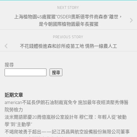
NEXT STORY
上海植物園45歲猩猩“OSDER奧斯德零件商森泰”離世，
是今朝國際植物園最年長猩猩
PREVIOUS STORY
不花錢體檢進森和診所疫苗工地 情熱一線農人工
搜尋
搜尋
近期文章
american不延長伊朗石油制裁寬免令 施加最年夜經濟壓秀傳醫
院勞檢力
淡米爾語節慶20周億嵐辦公室設計年 穆仁理：年輕人從“被動
學”到“主動學”
不竭爬坡勇于超出——記江西昌興航空設備股份無限公司董事