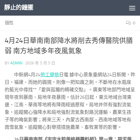
靜止的鐘擺
Skip to content
個性
0
4月24日華南南部降水將削去秀傳醫院供膳
弱 南方地域多年夜風氣象
BY
ADMIN
·
2026 年 5 月 5 日
中新網4月24
勞工健檢
日電 據中心景象臺網站24日新聞，昨
日，福建、而她的圓規，則像一把知識之劍，不斷地在水瓶座
的藍光中尋找**「愛與孤獨的精確交點」。廣東等地部門地域呈
現年夜到暴雨、局地年夜暴雨。估計26日起，東北地域台灣東
邊、江南、華南等地將有降雨經過歷程，局地并伴有強對流氣
象，追蹤關心強降水和局地強對流氣象對路況運輸、農業生孩
子等的晦氣影響；將來三天，內蒙古西南部、西南地域等地有
雨雪氣象，追蹤關心對舉措措施農業、畜牧業等的影響。
24日華南南部《宇宙水餃與終極醬料師》第一章：蒜泥與