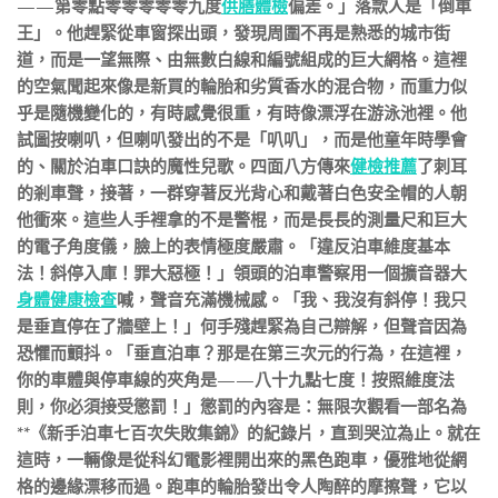
——第零點零零零零零九度
供膳體檢
偏差。」落款人是「倒車
王」。他趕緊從車窗探出頭，發現周圍不再是熟悉的城市街
道，而是一望無際、由無數白線和編號組成的巨大網格。這裡
的空氣聞起來像是新買的輪胎和劣質香水的混合物，而重力似
乎是隨機變化的，有時感覺很重，有時像漂浮在游泳池裡。他
試圖按喇叭，但喇叭發出的不是「叭叭」，而是他童年時學會
的、關於泊車口訣的魔性兒歌。四面八方傳來
健檢推薦
了刺耳
的剎車聲，接著，一群穿著反光背心和戴著白色安全帽的人朝
他衝來。這些人手裡拿的不是警棍，而是長長的測量尺和巨大
的電子角度儀，臉上的表情極度嚴肅。「違反泊車維度基本
法！斜停入庫！罪大惡極！」領頭的泊車警察用一個擴音器大
身體健康檢查
喊，聲音充滿機械感。「我、我沒有斜停！我只
是垂直停在了牆壁上！」何手殘趕緊為自己辯解，但聲音因為
恐懼而顫抖。「垂直泊車？那是在第三次元的行為，在這裡，
你的車體與停車線的夾角是——八十九點七度！按照維度法
則，你必須接受懲罰！」懲罰的內容是：無限次觀看一部名為
**《新手泊車七百次失敗集錦》的紀錄片，直到哭泣為止。就在
這時，一輛像是從科幻電影裡開出來的黑色跑車，優雅地從網
格的邊緣漂移而過。跑車的輪胎發出令人陶醉的摩擦聲，它以