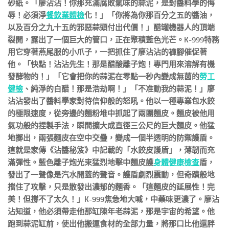
砂紙。「廖沾沾！你那充滿腐敗氣味的蒜泥，是對醬料學的侮
辱！必須淨
餐飲業體檢
化！」「你將為你那百分之五的醬油，
以及百分之九十五的邪惡蒜頭付出代價！」醋罐機器人的頂端
裂開，露出了一個巨大的管口，正在聚積藍色光芒。K-999特務
用它穿著燕尾服的小爪子，一把抓住了廖沾沾的褲腳催促著
他。「快點！沾沾先生！那是醋酸離子炮！專門用來溶解有機
發酵物的！」「它會把你的蒜泥在零點一秒內變成無菌的
勞工
健檢
、純淨的白醋！那是浩劫啊！」「不准動我的蒜泥！」廖
沾沾發出了醬料學家對待信仰般的怒吼。他以一種專業包水餃
的極限速度，從旁邊的麵粉堆中抓起了兩團麵皮。麵皮被他用
氣功般的捏製手法，瞬間擴大成直徑三公尺的巨大麵皮。他猛
地擲出，兩張麵皮在空中交疊，變成一個半透明的防禦護盾。
這就是家傳《沾醬秘笈》中記載的「水餃皮護盾」，薄韌而充
滿彈性。藍色離子炮光束猛烈地擊中麵皮護
身體健康檢查
盾，
發出了一聲像是汽水開蓋的聲音。護盾劇烈震動，但奇蹟般地
擋住了攻擊，只是散發出濃郁的麵香。「這麵皮的延展性！完
美！但撐不了太久！」K-999焦急地大喊，中藥味更濃了。廖沾
沾知道，他必須帶走他那缸陳年老蒜泥，那是宇宙的希望。他
跑到蒜泥缸前，使出他搬運食材的全部力量，將那口比他還胖