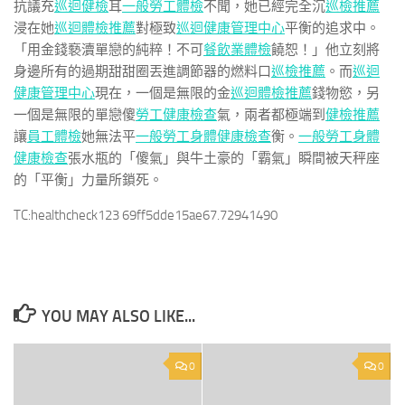
抗議充
巡迴健檢
耳
一般勞工體檢
不聞，她已經完全沉
巡檢推薦
浸在她
巡迴體檢推薦
對極致
巡迴健康管理中心
平衡的追求中。
「用金錢褻瀆單戀的純粹！不可
餐飲業體檢
饒恕！」他立刻將
身邊所有的過期甜甜圈丟進調節器的燃料口
巡檢推薦
。而
巡迴
健康管理中心
現在，一個是無限的金
巡迴體檢推薦
錢物慾，另
一個是無限的單戀傻
勞工健康檢查
氣，兩者都極端到
健檢推薦
讓
員工體檢
她無法平
一般勞工身體健康檢查
衡。
一般勞工身體
健康檢查
張水瓶的「傻氣」與牛土豪的「霸氣」瞬間被天秤座
的「平衡」力量所鎖死。
TC:healthcheck123 69ff5dde15ae67.72941490
YOU MAY ALSO LIKE...
0
0