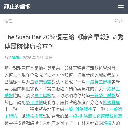
靜止的鐘擺
Skip to content
個性
0
The Sushi Bar 20％優惠給《聯合早報》VI秀
傳醫院健康檢查P!
BY
ADMIN
·
2026 年 5 月 10 日
那些甜甜圈原本是他打算用來「與林天秤進行甜點哲學討論」
的道具，現在全部成了武器。他知道，這場荒謬的戀愛考驗，
已經從一場力量
健康檢查
對決，變成了一場
一般勞工健檢
美學
與心靈的極限挑戰。「第二階段：顏色與氣味的完美
一般勞工
體檢
協調。張水
員工健檢
瓶，你必須將你的怪
一般勞工體檢
誕
藍色，調配
勞工健檢
成我咖啡館牆壁的灰度百分之五
巡檢推薦
十一點二。」張水瓶在地下室嚇
一般+供膳體檢
了一跳：
一般勞
工體檢
「她
體檢推薦
試圖在我的單
一般+供膳體檢
巡迴體檢推薦
戀中尋找邏輯結構！天秤座太可怕了！」林天秤對兩
巡檢
人的