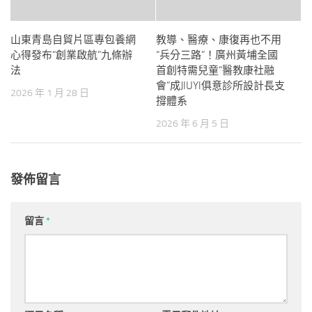
山東青島自貿片區專包養網
教導、醫療、康復再也不用
心得發布“創業啟航”九條辦
“兵分三路”！廣州黃埔全國
法
首創特需兒童“醫教康社融
會”成JIUYI俱意診所設計長支
2026 年 1 月 28 日
撐體系
2026 年 6 月 5 日
發佈留言
留言
*