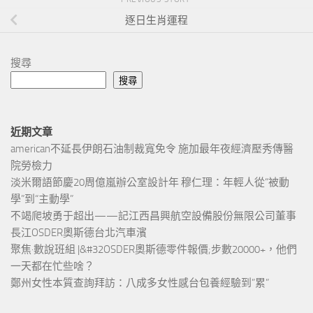
逐日生肖運程
搜尋
搜尋
近期文章
american不延長伊朗石油制裁寬免令 施加最年夜經濟壓秀傳醫
院勞檢力
淡米爾語節慶20周億嵐辦公室設計年 穆仁理：年輕人從“被動
學”到“主動學”
不竭爬坡勇于超出——記江西昌興航空設備股份無限公司董事
長江OSDER奧斯德台北汽車濱
聚焦·數說班組 |&#32OSDER奧斯德零件報價;步數20000+，他們
一天都在忙些啥？
鄭州女性本質查詢拜訪：八成多女性感台包養經驗到”累”